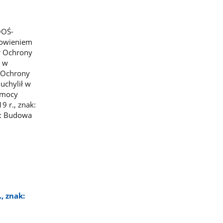
OOŚ-
nowieniem
r Ochrony
y w
a Ochrony
uchylił w
w mocy
9 r., znak:
.: Budowa
, znak: