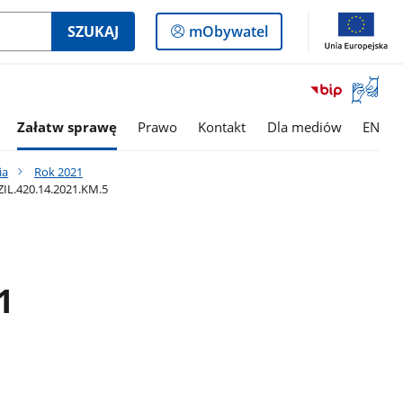
Logowanie
SZUKAJ
mObywatel
do
panelu
Otwórz
okno
z
Załatw sprawę
Prawo
Kontakt
Dla mediów
EN
tłumac
języka
ia
Rok 2021
migowe
ZIL.420.14.2021.KM.5
1