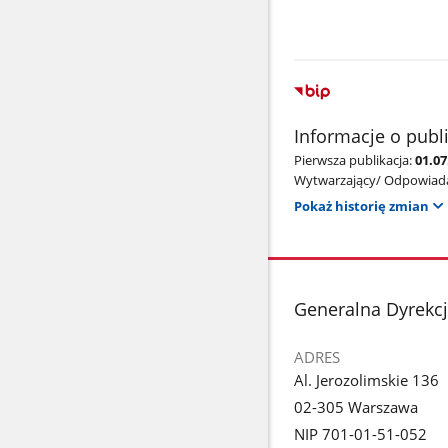
Informacje o publ
Pierwsza publikacja:
01.07
Wytwarzający/ Odpowiada
Pokaż historię zmian
stopka
Generalna Dyrekc
ADRES
Al. Jerozolimskie 136
02-305 Warszawa
NIP 701-01-51-052