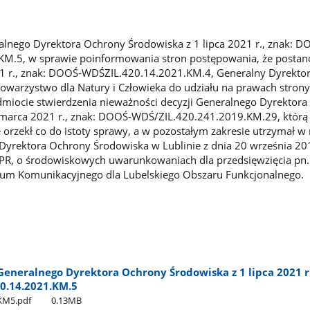
lnego Dyrektora Ochrony Środowiska z 1 lipca 2021 r., znak: D
M.5, w sprawie poinformowania stron postępowania, że posta
21 r., znak: DOOŚ-WDŚZIL.420.14.2021.KM.4, Generalny Dyrekto
owarzystwo dla Natury i Człowieka do udziału na prawach stron
miocie stwierdzenia nieważności decyzji Generalnego Dyrektor
 marca 2021 r., znak: DOOŚ-WDŚ/ZIL.420.241.2019.KM.29, którą 
ie orzekł co do istoty sprawy, a w pozostałym zakresie utrzymał 
Dyrektora Ochrony Środowiska w Lublinie z dnia 20 września 201
R, o środowiskowych uwarunkowaniach dla przedsięwzięcia pn
um Komunikacyjnego dla Lubelskiego Obszaru Funkcjonalnego.
eneralnego Dyrektora Ochrony Środowiska z 1 lipca 2021 r.
0.14.2021.KM.5
KM5.pdf
0.13MB