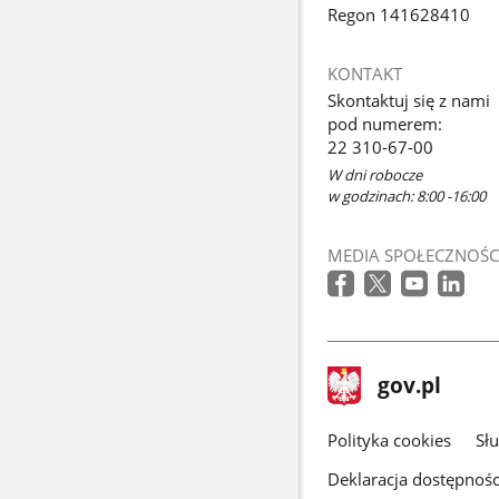
Regon 141628410
KONTAKT
Skontaktuj się z nami
pod numerem:
22 310-67-00
W dni robocze
w godzinach: 8:00 -16:00
MEDIA SPOŁECZNOŚC
stopka
Strona
gov.pl
gov.pl
główna
gov.pl
Polityka cookies
Sł
Deklaracja dostępnośc