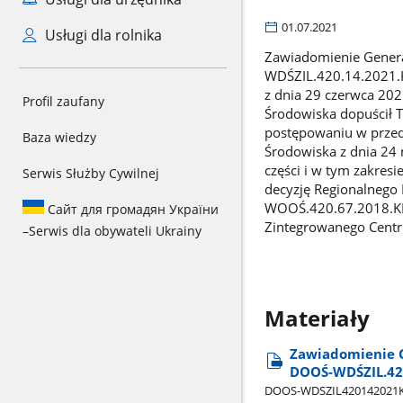
01.07.2021
Usługi dla rolnika
Zawiadomienie Genera
WDŚZIL.420.14.2021.K
z dnia 29 czerwca 20
Profil zaufany
Środowiska dopuścił T
postępowaniu w przed
Baza wiedzy
Środowiska z dnia 24
części i w tym zakres
Serwis Służby Cywilnej
decyzję Regionalnego 
WOOŚ.420.67.2018.KP
Сайт для громадян України
Zintegrowanego Centr
–
Serwis dla obywateli Ukrainy
Materiały
Zawiadomienie G
DOOŚ-WDŚZIL.42
DOOS-WDSZIL420142021