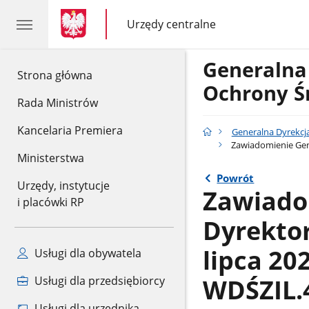
gov.pl
gov.pl
Urzędy centralne
gov.pl
Urzędy
centralne
Generalna
gov.pl
Strona główna
Ochrony Ś
Rada Ministrów
Kancelaria Premiera
Generalna Dyrekcj
Zawiadomienie Gene
Ministerstwa
Powrót
Urzędy, instytucje
Zawiado
i placówki RP
Dyrekto
lipca 20
Usługi dla obywatela
WDŚZIL.
Usługi dla przedsiębiorcy
Usługi dla urzędnika