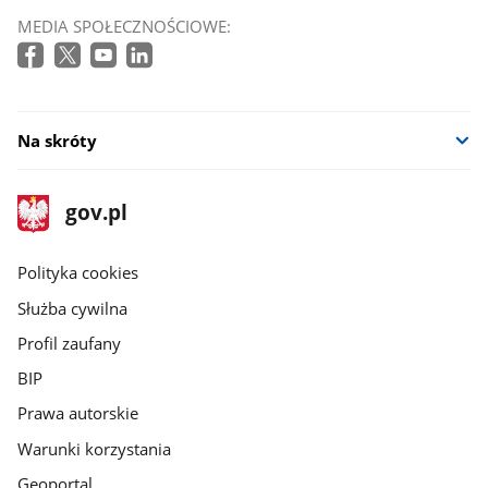
MEDIA SPOŁECZNOŚCIOWE:
Na skróty
stopka
Strona
gov.pl
gov.pl
główna
gov.pl
Polityka cookies
Służba cywilna
Profil zaufany
BIP
Prawa autorskie
Warunki korzystania
Geoportal