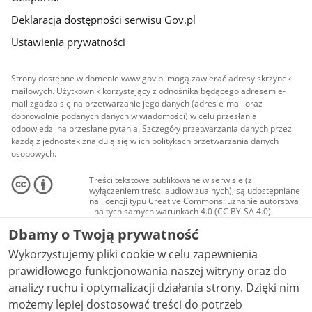
Deklaracja dostępności serwisu Gov.pl
Ustawienia prywatności
Strony dostępne w domenie www.gov.pl mogą zawierać adresy skrzynek
mailowych. Użytkownik korzystający z odnośnika będącego adresem e-
mail zgadza się na przetwarzanie jego danych (adres e-mail oraz
dobrowolnie podanych danych w wiadomości) w celu przesłania
odpowiedzi na przesłane pytania. Szczegóły przetwarzania danych przez
każdą z jednostek znajdują się w ich politykach przetwarzania danych
osobowych.
Treści tekstowe publikowane w serwisie (z
wyłączeniem treści audiowizualnych), są udostępniane
na licencji typu Creative Commons: uznanie autorstwa
- na tych samych warunkach 4.0 (CC BY-SA 4.0).
Materiały audiowizualne, w tym zdjęcia, materiały
Dbamy o Twoją prywatność
audio i wideo, są udostępniane na licencji typu
Creative Commons: uznanie autorstwa użycie
Wykorzystujemy pliki cookie w celu zapewnienia
niekomercyjne - bez utworów zależnych 4.0 (CC BY-
NC-ND 4.0), o ile nie jest to stwierdzone inaczej.
prawidłowego funkcjonowania naszej witryny oraz do
analizy ruchu i optymalizacji działania strony. Dzięki nim
możemy lepiej dostosować treści do potrzeb