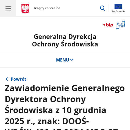
przejdź
gov.pl
Urzędy centralne
gov.pl
Urzędy
do
centralne
wyszukiwar
Otwór
okno
Generalna Dyrekcja
z
tłuma
Ochrony Środowiska
języka
migow
MENU
Powrót
Zawiadomienie Generalnego
Dyrektora Ochrony
Środowiska z 10 grudnia
2025 r., znak: DOOŚ-