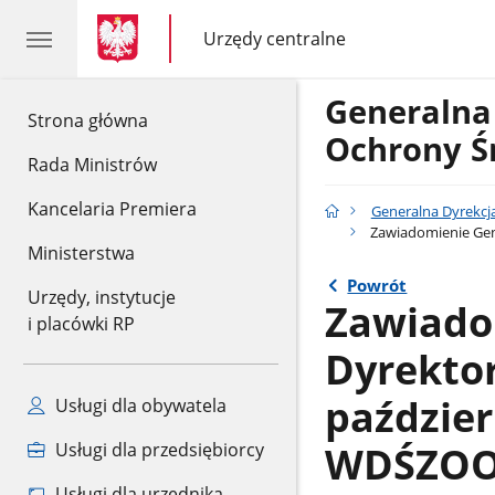
gov.pl
gov.pl
Urzędy centralne
gov.pl
Urzędy
centralne
Generalna
gov.pl
Strona główna
Ochrony Ś
Rada Ministrów
Kancelaria Premiera
Generalna Dyrekcj
Zawiadomienie Gen
Ministerstwa
Powrót
Urzędy, instytucje
Zawiado
i placówki RP
Dyrekto
paździer
Usługi dla obywatela
WDŚZOO.
Usługi dla przedsiębiorcy
Usługi dla urzędnika