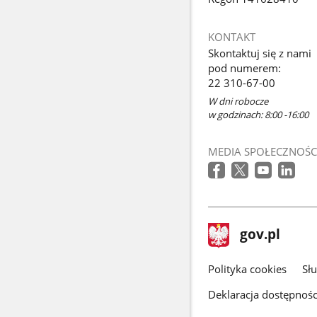
KONTAKT
Skontaktuj się z nami
pod numerem:
22 310-67-00
W dni robocze
w godzinach: 8:00 -16:00
MEDIA SPOŁECZNOŚC
stopka
Strona
gov.pl
gov.pl
główna
gov.pl
Polityka cookies
Sł
Deklaracja dostępnośc