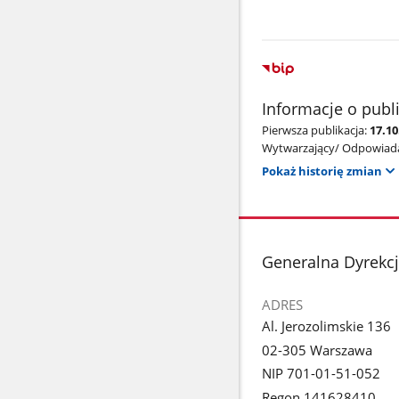
Informacje o publ
Pierwsza publikacja:
17.10
Wytwarzający/ Odpowiada
Pokaż historię zmian
stopka
Generalna Dyrekc
ADRES
Al. Jerozolimskie 136
02-305 Warszawa
NIP 701-01-51-052
Regon 141628410