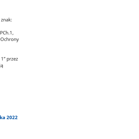
 znak:
PCh.1,
a Ochrony
1” przez
ją
ka 2022