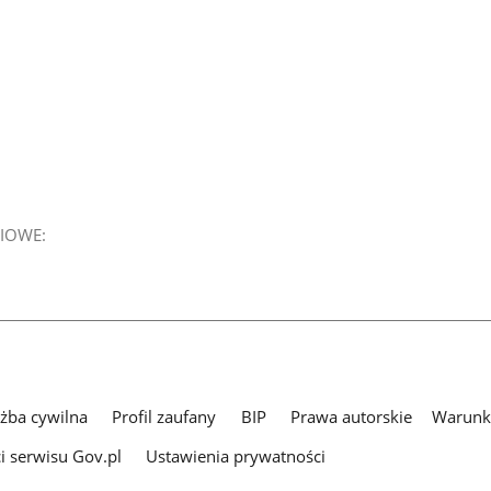
IOWE:
użba cywilna
Profil zaufany
BIP
Prawa autorskie
Warunki
i serwisu Gov.pl
Ustawienia prywatności