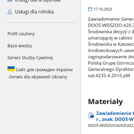
17.10.2022
Usługi dla rolnika
Zawiadomienie Genera
DOOŚ-WDŚZOO.420.35.
Środowiska decyzji z
Profil zaufany
umarzającej w całośc
Środowiska w Katowic
Baza wiedzy
środowiskowych uwaru
zagospodarowanie zło
Serwis Służby Cywilnej
Polską Grupę Górniczą
Generalnego Dyrektora
Сайт для громадян України
oaI.4235.4.2016.pM
–
Serwis dla obywateli Ukrainy
Materiały
Zawiadomienie G
r., znak: DOOŚ-
DOOŚ-WDŚZOO420352022