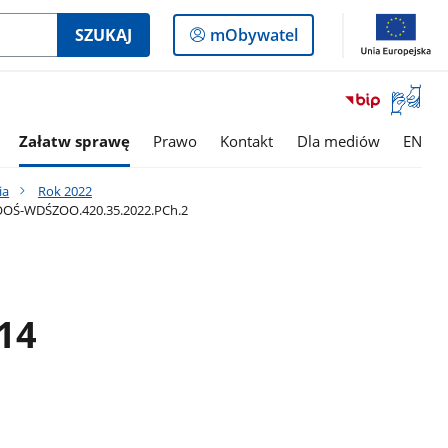
Logowanie
SZUKAJ
mObywatel
do
panelu
Otwórz
okno
z
Załatw sprawę
Prawo
Kontakt
Dla mediów
EN
tłumac
języka
ia
Rok 2022
migowe
 DOOŚ-WDŚZOO.420.35.2022.PCh.2
14