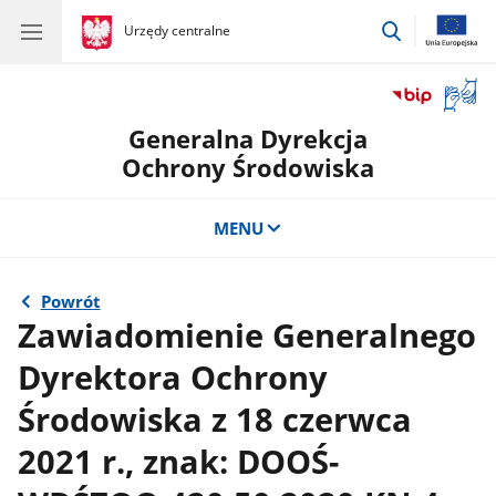
przejdź
gov.pl
Urzędy centralne
gov.pl
Urzędy
do
centralne
wyszukiwar
Otwór
okno
Generalna Dyrekcja
z
tłuma
Ochrony Środowiska
języka
migow
MENU
Powrót
Zawiadomienie Generalnego
Dyrektora Ochrony
Środowiska z 18 czerwca
2021 r., znak: DOOŚ-