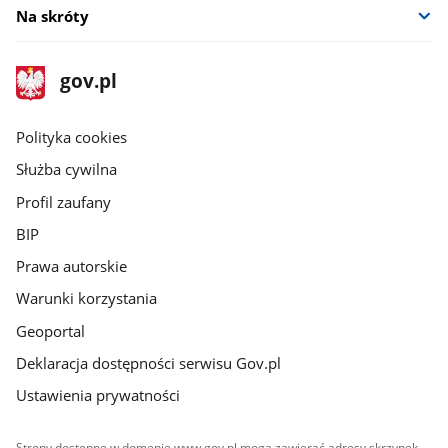
Na skróty
stopka
Strona
gov.pl
gov.pl
główna
gov.pl
Polityka cookies
Służba cywilna
Profil zaufany
BIP
Prawa autorskie
Warunki korzystania
Geoportal
Deklaracja dostępności serwisu Gov.pl
Ustawienia prywatności
Strony dostępne w domenie www.gov.pl mogą zawierać adresy skrzynek