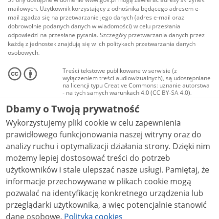
mailowych. Użytkownik korzystający z odnośnika będącego adresem e-
mail zgadza się na przetwarzanie jego danych (adres e-mail oraz
dobrowolnie podanych danych w wiadomości) w celu przesłania
odpowiedzi na przesłane pytania. Szczegóły przetwarzania danych przez
każdą z jednostek znajdują się w ich politykach przetwarzania danych
osobowych.
Treści tekstowe publikowane w serwisie (z
wyłączeniem treści audiowizualnych), są udostępniane
na licencji typu Creative Commons: uznanie autorstwa
- na tych samych warunkach 4.0 (CC BY-SA 4.0).
Materiały audiowizualne, w tym zdjęcia, materiały
Dbamy o Twoją prywatność
audio i wideo, są udostępniane na licencji typu
Creative Commons: uznanie autorstwa użycie
Wykorzystujemy pliki cookie w celu zapewnienia
niekomercyjne - bez utworów zależnych 4.0 (CC BY-
NC-ND 4.0), o ile nie jest to stwierdzone inaczej.
prawidłowego funkcjonowania naszej witryny oraz do
analizy ruchu i optymalizacji działania strony. Dzięki nim
możemy lepiej dostosować treści do potrzeb
użytkowników i stale ulepszać nasze usługi. Pamiętaj, że
informacje przechowywane w plikach cookie mogą
pozwalać na identyfikację konkretnego urządzenia lub
przeglądarki użytkownika, a więc potencjalnie stanowić
dane osobowe.
Polityka cookies