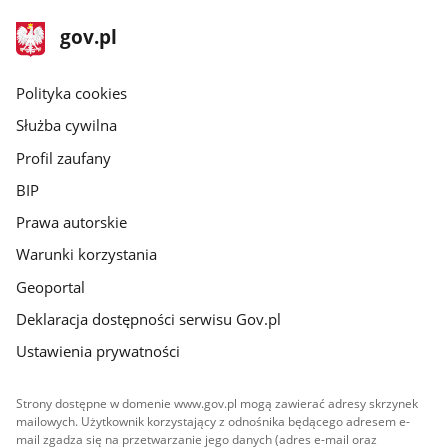
stopka
Strona
gov.pl
gov.pl
główna
gov.pl
Polityka cookies
Służba cywilna
Profil zaufany
BIP
Prawa autorskie
Warunki korzystania
Geoportal
Deklaracja dostępności serwisu Gov.pl
Ustawienia prywatności
Strony dostępne w domenie www.gov.pl mogą zawierać adresy skrzynek
mailowych. Użytkownik korzystający z odnośnika będącego adresem e-
mail zgadza się na przetwarzanie jego danych (adres e-mail oraz