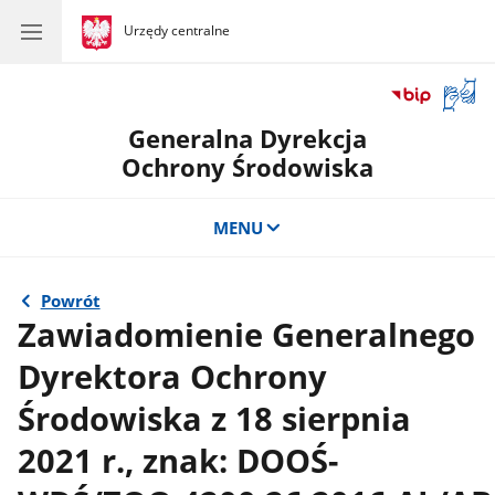
gov.pl
Urzędy centralne
gov.pl
Urzędy
centralne
Otwór
okno
Generalna Dyrekcja
z
tłuma
Ochrony Środowiska
języka
migow
MENU
Powrót
Zawiadomienie Generalnego
Dyrektora Ochrony
Środowiska z 18 sierpnia
2021 r., znak: DOOŚ-