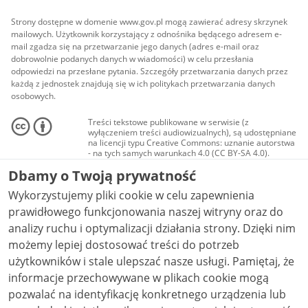
Strony dostępne w domenie www.gov.pl mogą zawierać adresy skrzynek
mailowych. Użytkownik korzystający z odnośnika będącego adresem e-
mail zgadza się na przetwarzanie jego danych (adres e-mail oraz
dobrowolnie podanych danych w wiadomości) w celu przesłania
odpowiedzi na przesłane pytania. Szczegóły przetwarzania danych przez
każdą z jednostek znajdują się w ich politykach przetwarzania danych
osobowych.
Treści tekstowe publikowane w serwisie (z
wyłączeniem treści audiowizualnych), są udostępniane
na licencji typu Creative Commons: uznanie autorstwa
- na tych samych warunkach 4.0 (CC BY-SA 4.0).
Materiały audiowizualne, w tym zdjęcia, materiały
Dbamy o Twoją prywatność
audio i wideo, są udostępniane na licencji typu
Creative Commons: uznanie autorstwa użycie
Wykorzystujemy pliki cookie w celu zapewnienia
niekomercyjne - bez utworów zależnych 4.0 (CC BY-
NC-ND 4.0), o ile nie jest to stwierdzone inaczej.
prawidłowego funkcjonowania naszej witryny oraz do
analizy ruchu i optymalizacji działania strony. Dzięki nim
możemy lepiej dostosować treści do potrzeb
użytkowników i stale ulepszać nasze usługi. Pamiętaj, że
informacje przechowywane w plikach cookie mogą
pozwalać na identyfikację konkretnego urządzenia lub