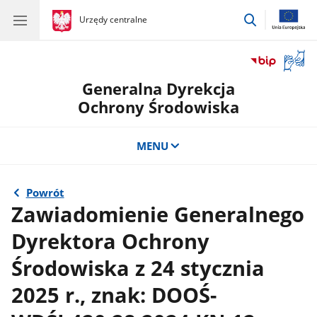
przejdź
gov.pl
Urzędy centralne
gov.pl
Urzędy
do
centralne
wyszukiwar
Otwór
okno
Generalna Dyrekcja
z
tłuma
Ochrony Środowiska
języka
migow
MENU
Powrót
Zawiadomienie Generalnego
Dyrektora Ochrony
Środowiska z 24 stycznia
2025 r., znak: DOOŚ-