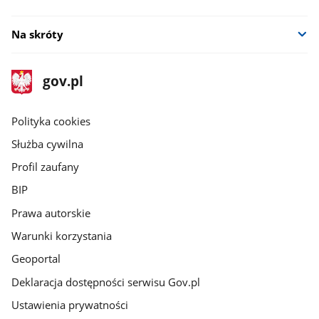
Na skróty
stopka
Strona
gov.pl
gov.pl
główna
gov.pl
Polityka cookies
Służba cywilna
Profil zaufany
BIP
Prawa autorskie
Warunki korzystania
Geoportal
Deklaracja dostępności serwisu Gov.pl
Ustawienia prywatności