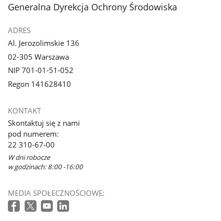
stopka
Generalna Dyrekcja Ochrony Środowiska
ADRES
Al. Jerozolimskie 136
02-305 Warszawa
NIP 701-01-51-052
Regon 141628410
KONTAKT
Skontaktuj się z nami
pod numerem:
22 310-67-00
W dni robocze
w godzinach: 8:00 -16:00
MEDIA SPOŁECZNOŚCIOWE: