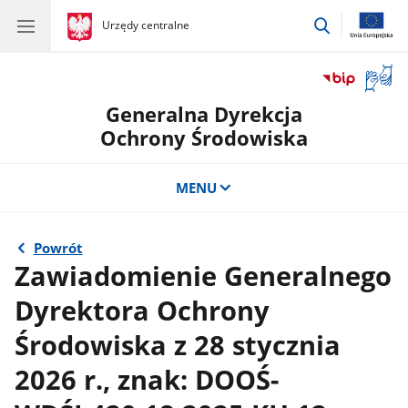
przejdź
gov.pl
Urzędy centralne
gov.pl
Urzędy
do
centralne
wyszukiwar
Otwór
okno
Generalna Dyrekcja
z
tłuma
Ochrony Środowiska
języka
migow
MENU
Powrót
Zawiadomienie Generalnego
Dyrektora Ochrony
Środowiska z 28 stycznia
2026 r., znak: DOOŚ-