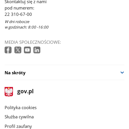
Skontaktuj się z nami
pod numerem:
22 310-67-00
W dni robocze
w godzinach: 8:00 -16:00
MEDIA SPOŁECZNOŚCIOWE:
Na skróty
stopka
Strona
gov.pl
gov.pl
główna
gov.pl
Polityka cookies
Służba cywilna
Profil zaufany