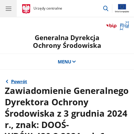
przejdź
gov.pl
Urzędy centralne
gov.pl
Urzędy
do
centralne
wyszukiwar
Otwór
okno
Generalna Dyrekcja
z
tłuma
Ochrony Środowiska
języka
migow
MENU
Powrót
Zawiadomienie Generalnego
Dyrektora Ochrony
Środowiska z 3 grudnia 2024
r., znak: DOOŚ-