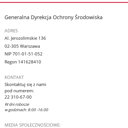
stopka
Generalna Dyrekcja Ochrony Środowiska
ADRES
Al. Jerozolimskie 136
02-305 Warszawa
NIP 701-01-51-052
Regon 141628410
KONTAKT
Skontaktuj się z nami
pod numerem:
22 310-67-00
W dni robocze
w godzinach: 8:00 -16:00
MEDIA SPOŁECZNOŚCIOWE: