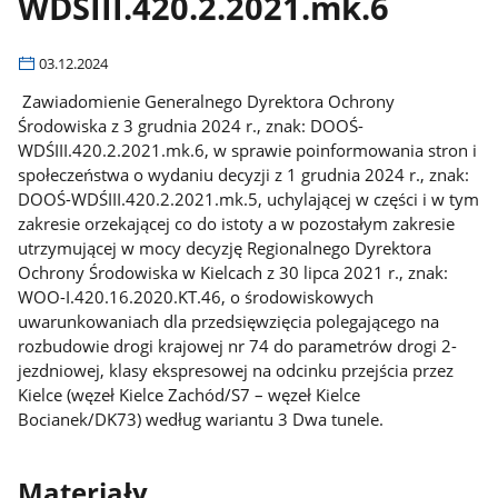
WDŚIII.420.2.2021.mk.6
03.12.2024
Zawiadomienie Generalnego Dyrektora Ochrony
Środowiska z 3 grudnia 2024 r., znak: DOOŚ-
WDŚIII.420.2.2021.mk.6, w sprawie
poinformowania stron i
społeczeństwa o wydaniu decyzji z 1 grudnia 2024 r., znak:
DOOŚ-WDŚIII.420.2.2021.mk.5, uchylającej w części i w tym
zakresie orzekającej co do istoty a w pozostałym zakresie
utrzymującej w mocy decyzję Regionalnego Dyrektora
Ochrony Środowiska w Kielcach z 30 lipca 2021 r., znak:
WOO-I.420.16.2020.KT.46, o środowiskowych
uwarunkowaniach dla przedsięwzięcia polegającego na
rozbudowie drogi krajowej nr 74 do parametrów drogi 2-
jezdniowej, klasy ekspresowej na odcinku przejścia przez
Kielce (węzeł Kielce Zachód/S7 – węzeł Kielce
Bocianek/DK73) według wariantu 3 Dwa tunele.
Materiały