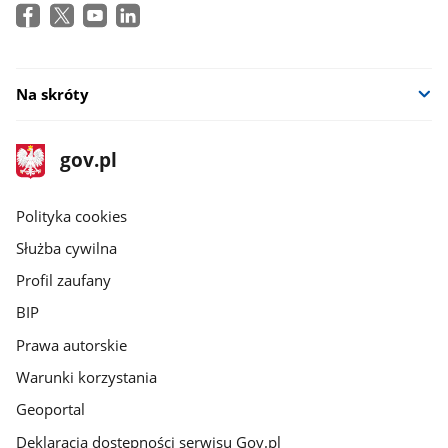
Na skróty
stopka
Strona
gov.pl
gov.pl
główna
gov.pl
Polityka cookies
Służba cywilna
Profil zaufany
BIP
Prawa autorskie
Warunki korzystania
Geoportal
Deklaracja dostępności serwisu Gov.pl