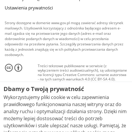
Ustawienia prywatności
Strony dostępne w domenie www.gov.pl mogą zawierać adresy skrzynek
mailowych. Użytkownik korzystający z odnośnika będącego adresem e-
mail zgadza się na przetwarzanie jego danych (adres e-mail oraz
dobrowolnie podanych danych w wiadomości) w celu przesłania
odpowiedzi na przesłane pytania. Szczegóły przetwarzania danych przez
każdą z jednostek znajdują się w ich politykach przetwarzania danych
osobowych.
Treści tekstowe publikowane w serwisie (z
wyłączeniem treści audiowizualnych), są udostępniane
na licencji typu Creative Commons: uznanie autorstwa
- na tych samych warunkach 4.0 (CC BY-SA 4.0).
Materiały audiowizualne, w tym zdjęcia, materiały
Dbamy o Twoją prywatność
audio i wideo, są udostępniane na licencji typu
Creative Commons: uznanie autorstwa użycie
Wykorzystujemy pliki cookie w celu zapewnienia
niekomercyjne - bez utworów zależnych 4.0 (CC BY-
NC-ND 4.0), o ile nie jest to stwierdzone inaczej.
prawidłowego funkcjonowania naszej witryny oraz do
analizy ruchu i optymalizacji działania strony. Dzięki nim
możemy lepiej dostosować treści do potrzeb
użytkowników i stale ulepszać nasze usługi. Pamiętaj, że