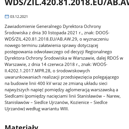
WDŚ/ZIL.420.81.2018.EU/AB.A
03.12.2021
Zawiadomienie Generalnego Dyrektora Ochrony
Środowiska z dnia 30 listopada 2021 r., znak: DOOŚ-
WDŚ/ZIL.420.81.2018.EU/AB.AW.29, o wyznaczeniu
nowego terminu załatwienia sprawy dotyczącej
postępowania odwoławczego od decyzji Regionalnego
Dyrektora Ochrony Środowiska w Warszawie, dalej RDOŚ w
Warszawie, z dnia 14 czerwca 2018 r., znak: WOOŚ-
II.4202.1.2017.MPR.28, o środowiskowych
uwarunkowaniach realizacji przedsięwzięcia polegającego
na budowie linii 400 kV wraz ze zmianą układu sieci
najwyższych napięć pomiędzy aglomeracją warszawską a
Siedlcami (pomiędzy nacięciami linii Stanisławów – Narew,
Stanisławów – Siedlce Ujrzanów, Kozienice – Siedlce
Ujrzanów) według wariantu WIII.
Materiały