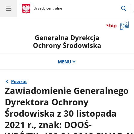
prz
gov.pl
Urzędy centralne
gov.pl
Urzędy
do
centralne
wy
Otwór
okno
Generalna Dyrekcja
z
tłuma
Ochrony Środowiska
języka
migow
MENU
Powrót
Zawiadomienie Generalnego
Dyrektora Ochrony
Środowiska z 30 listopada
2021 r., znak: DOOŚ-