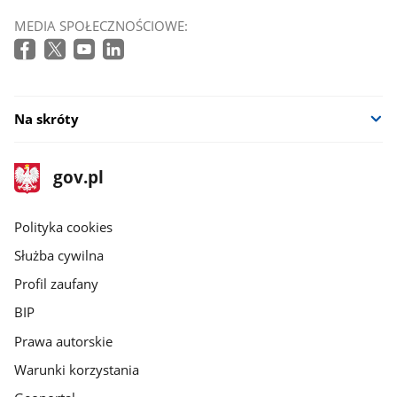
MEDIA SPOŁECZNOŚCIOWE:
Na skróty
stopka
Strona
gov.pl
gov.pl
główna
gov.pl
Polityka cookies
Służba cywilna
Profil zaufany
BIP
Prawa autorskie
Warunki korzystania