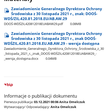
Zawiadomienie Generalnego Dyrektora Ochrony
Środowiska z 30 listopada 2021 r., znak: DOOŚ-
WDŚ/ZIL.420.81.2018.EU/AB.AW.29
DOOŚ-WDŚZIL420812018EUABAW29.pdf
0.08MB
Zawiadomienie Generalnego Dyrektora Ochrony
Środowiska z 30 listopada 2021 r., znak DOOŚ-
WDŚZIL.420.81.2018.EU.AB.AW.29 - wersja dostępna
Zawiadomienie​_Generalnego​_Dyrektora​_Ochrony​_Środowiska​_z​_30​
_listopada​_2021​_r,​_znak​_DOOŚ-WDŚZIL420812018EUABAW29​_-​
_wersja​_dostępna.docx
0.04MB
Informacje o publikacji dokumentu
Pierwsza publikacja:
03.12.2021 00:06 Anita Omelczuk
Wytwarzający/ Odpowiadający:
Anita Omelczuk