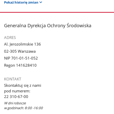
Pokaż historię zmian
stopka
Generalna Dyrekcja Ochrony Środowiska
ADRES
Al. Jerozolimskie 136
02-305 Warszawa
NIP 701-01-51-052
Regon 141628410
KONTAKT
Skontaktuj się z nami
pod numerem:
22 310-67-00
W dni robocze
w godzinach: 8:00 -16:00