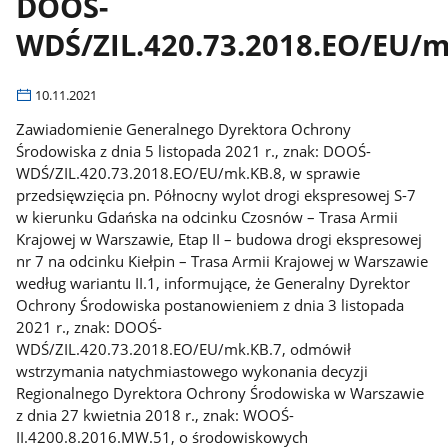
DOOŚ-
WDŚ/ZIL.420.73.2018.EO/EU/m
10.11.2021
Zawiadomienie Generalnego Dyrektora Ochrony
Środowiska z dnia 5 listopada 2021 r., znak: DOOŚ-
WDŚ/ZIL.420.73.2018.EO/EU/mk.KB.8, w sprawie
przedsięwzięcia pn. Północny wylot drogi ekspresowej S-7
w kierunku Gdańska na odcinku Czosnów – Trasa Armii
Krajowej w Warszawie, Etap II – budowa drogi ekspresowej
nr 7 na odcinku Kiełpin – Trasa Armii Krajowej w Warszawie
według wariantu II.1, informujące, że Generalny Dyrektor
Ochrony Środowiska postanowieniem z dnia 3 listopada
2021 r., znak: DOOŚ-
WDŚ/ZIL.420.73.2018.EO/EU/mk.KB.7, odmówił
wstrzymania natychmiastowego wykonania decyzji
Regionalnego Dyrektora Ochrony Środowiska w Warszawie
z dnia 27 kwietnia 2018 r., znak: WOOŚ-
II.4200.8.2016.MW.51, o środowiskowych