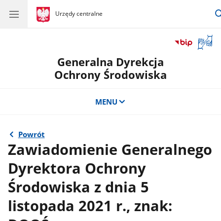
gov.pl
Urzędy centralne
gov.pl
Urzędy
centralne
Otwór
okno
Generalna Dyrekcja
z
tłuma
Ochrony Środowiska
języka
migow
MENU
Powrót
Zawiadomienie Generalnego
Dyrektora Ochrony
Środowiska z dnia 5
listopada 2021 r., znak: