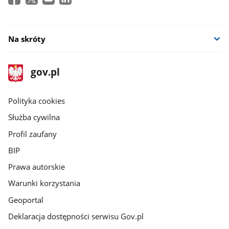
Na skróty
stopka
Strona
gov.pl
gov.pl
główna
gov.pl
Polityka cookies
Służba cywilna
Profil zaufany
BIP
Prawa autorskie
Warunki korzystania
Geoportal
Deklaracja dostępności serwisu Gov.pl