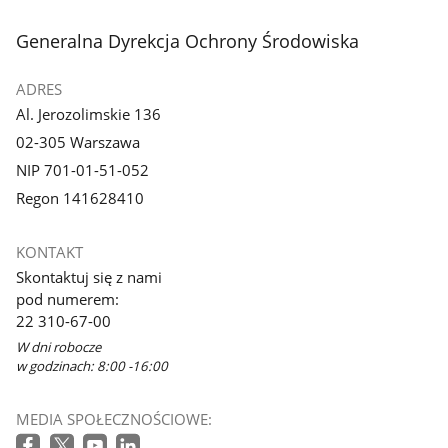
stopka
Generalna Dyrekcja Ochrony Środowiska
ADRES
Al. Jerozolimskie 136
02-305 Warszawa
NIP 701-01-51-052
Regon 141628410
KONTAKT
Skontaktuj się z nami
pod numerem:
22 310-67-00
W dni robocze
w godzinach: 8:00 -16:00
MEDIA SPOŁECZNOŚCIOWE: