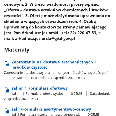
cenowym. 2. W treści wiadomości proszę wpisać:
„Oferta – dostawa artykułów chemicznych i środków
czystości”. 3. Ofertę może złożyć osoba uprawniona do
składania wiążących oświadczeń woli. 4. Osobą
uprawnioną do kontaktów ze strony Zamawiającego
jest: Pan Arkadiusz Jeziorski - tel.: 22/ 220-47-53, e-
mail: arkadiusz.jeziorski@gitd.gov.pl
Materiały
Zaproszenie​_na​_dostawę​_artchemicznych​_i​
_środków​_czystości
Zaproszenie​_na​_dostawę​_artchemicznych​_i​_środków​_czystości.pdf
0.21MB
Data dodania załącznika: 2022-06-13
zał​_nr​_1​_Formularz​_ofertowy
zał​_nr​_1​_Formularz​_ofertowy.doc
0.05MB
Data dodania
załącznika: 2022-06-13
zał​_1-Formularz​_asortymentowo-cenowy
zał​_1-Formularz​_asortymentowo-cenowy.xls
0.05MB