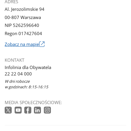
ADRES
Al. Jerozolimskie 94
00-807 Warszawa
NIP 5262596640
Regon 017427604
Zobacz na mapie
Link
otworzy
KONTAKT
się
Infolinia dla Obywatela
w
22 22 04 000
nowym
W dni robocze
oknie
w godzinach: 8:15-16:15
MEDIA SPOŁECZNOŚCIOWE: