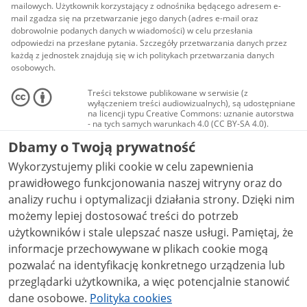
mailowych. Użytkownik korzystający z odnośnika będącego adresem e-
mail zgadza się na przetwarzanie jego danych (adres e-mail oraz
dobrowolnie podanych danych w wiadomości) w celu przesłania
odpowiedzi na przesłane pytania. Szczegóły przetwarzania danych przez
każdą z jednostek znajdują się w ich politykach przetwarzania danych
osobowych.
Treści tekstowe publikowane w serwisie (z
wyłączeniem treści audiowizualnych), są udostępniane
na licencji typu Creative Commons: uznanie autorstwa
- na tych samych warunkach 4.0 (CC BY-SA 4.0).
Materiały audiowizualne, w tym zdjęcia, materiały
Dbamy o Twoją prywatność
audio i wideo, są udostępniane na licencji typu
Creative Commons: uznanie autorstwa użycie
Wykorzystujemy pliki cookie w celu zapewnienia
niekomercyjne - bez utworów zależnych 4.0 (CC BY-
NC-ND 4.0), o ile nie jest to stwierdzone inaczej.
prawidłowego funkcjonowania naszej witryny oraz do
analizy ruchu i optymalizacji działania strony. Dzięki nim
możemy lepiej dostosować treści do potrzeb
użytkowników i stale ulepszać nasze usługi. Pamiętaj, że
informacje przechowywane w plikach cookie mogą
pozwalać na identyfikację konkretnego urządzenia lub
przeglądarki użytkownika, a więc potencjalnie stanowić
dane osobowe.
Polityka cookies