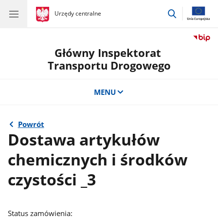
przejdź
gov.pl
Urzędy centralne
gov.pl
Urzędy
do
centralne
wyszukiwar
Główny Inspektorat
Transportu Drogowego
MENU
Powrót
Dostawa artykułów
chemicznych i środków
czystości _3
Status zamówienia: