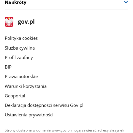
Na skróty
stopka
Strona
gov.pl
gov.pl
główna
gov.pl
Polityka cookies
Służba cywilna
Profil zaufany
BIP
Prawa autorskie
Warunki korzystania
Geoportal
Deklaracja dostępności serwisu Gov.pl
Ustawienia prywatności
Strony dostępne w domenie www.gov.pl mogą zawierać adresy skrzynek