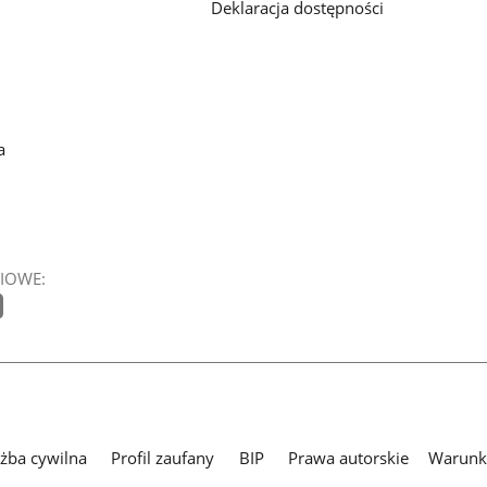
Deklaracja dostępności
a
IOWE:
użba cywilna
Profil zaufany
BIP
Prawa autorskie
Warunki