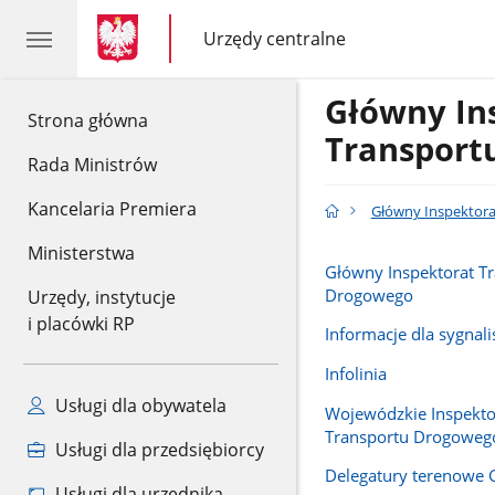
gov.pl
gov.pl
Urzędy centralne
gov.pl
Urzędy
centralne
Główny In
gov.pl
Strona główna
Transport
Rada Ministrów
Kancelaria Premiera
Główny Inspektor
Ministerstwa
Główny Inspektorat T
Drogowego
Urzędy, instytucje
i placówki RP
Informacje dla sygnal
Infolinia
Usługi dla obywatela
Wojewódzkie Inspekto
Transportu Drogoweg
Usługi dla przedsiębiorcy
Delegatury terenowe 
Usługi dla urzędnika