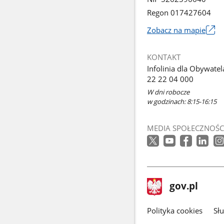
Regon 017427604
Zobacz na mapie
Link
otworzy
KONTAKT
się
Infolinia dla Obywatel
w
22 22 04 000
nowym
W dni robocze
oknie
w godzinach: 8:15-16:15
MEDIA SPOŁECZNOŚC
stopka
Strona
gov.pl
gov.pl
główna
gov.pl
Polityka cookies
Sł