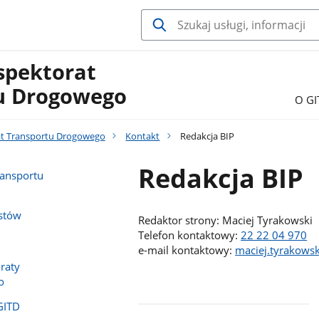
spektorat
u Drogowego
O GI
at Transportu Drogowego
Kontakt
Redakcja BIP
Redakcja BIP
ransportu
istów
Redaktor strony: Maciej Tyrakowski
Telefon kontaktowy:
22 22 04 970
e-mail kontaktowy:
maciej.tyrakowsk
raty
o
GITD