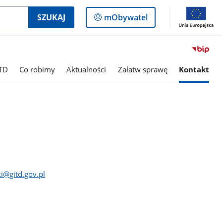
Logowanie
SZUKAJ
mObywatel
do
panelu
TD
Co robimy
Aktualności
Załatw sprawę
Kontakt
i@gitd.gov.pl