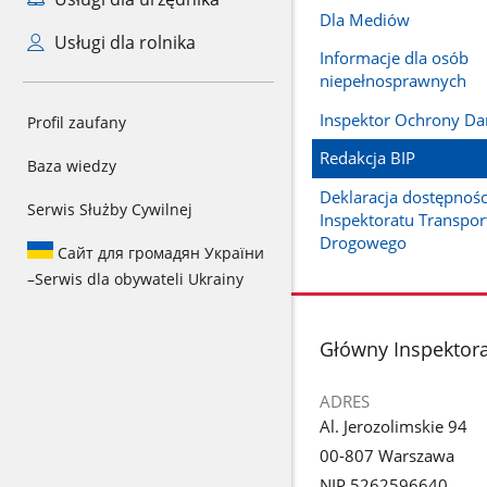
Dla Mediów
Usługi dla rolnika
Informacje dla osób
niepełnosprawnych
Inspektor Ochrony D
Profil zaufany
Redakcja BIP
Baza wiedzy
Deklaracja dostępnoś
Serwis Służby Cywilnej
Inspektoratu Transpor
Drogowego
Сайт для громадян України
–
Serwis dla obywateli Ukrainy
stopka
Główny Inspektor
ADRES
Al. Jerozolimskie 94
00-807 Warszawa
NIP 5262596640