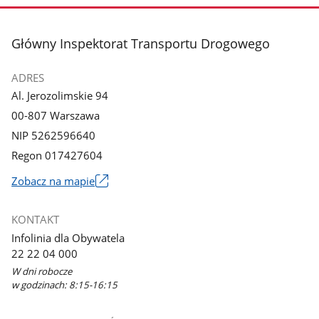
stopka
Główny Inspektorat Transportu Drogowego
ADRES
Al. Jerozolimskie 94
00-807 Warszawa
NIP 5262596640
Regon 017427604
Zobacz na mapie
Link
otworzy
KONTAKT
się
Infolinia dla Obywatela
w
22 22 04 000
nowym
W dni robocze
oknie
w godzinach: 8:15-16:15