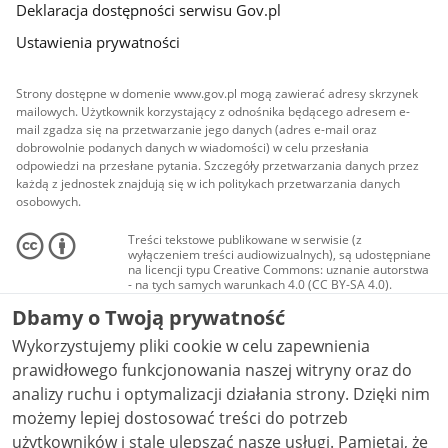
Deklaracja dostępności serwisu Gov.pl
Ustawienia prywatności
Strony dostępne w domenie www.gov.pl mogą zawierać adresy skrzynek
mailowych. Użytkownik korzystający z odnośnika będącego adresem e-
mail zgadza się na przetwarzanie jego danych (adres e-mail oraz
dobrowolnie podanych danych w wiadomości) w celu przesłania
odpowiedzi na przesłane pytania. Szczegóły przetwarzania danych przez
każdą z jednostek znajdują się w ich politykach przetwarzania danych
osobowych.
Treści tekstowe publikowane w serwisie (z
wyłączeniem treści audiowizualnych), są udostępniane
na licencji typu Creative Commons: uznanie autorstwa
- na tych samych warunkach 4.0 (CC BY-SA 4.0).
Materiały audiowizualne, w tym zdjęcia, materiały
Dbamy o Twoją prywatność
audio i wideo, są udostępniane na licencji typu
Creative Commons: uznanie autorstwa użycie
Wykorzystujemy pliki cookie w celu zapewnienia
niekomercyjne - bez utworów zależnych 4.0 (CC BY-
NC-ND 4.0), o ile nie jest to stwierdzone inaczej.
prawidłowego funkcjonowania naszej witryny oraz do
analizy ruchu i optymalizacji działania strony. Dzięki nim
możemy lepiej dostosować treści do potrzeb
użytkowników i stale ulepszać nasze usługi. Pamiętaj, że