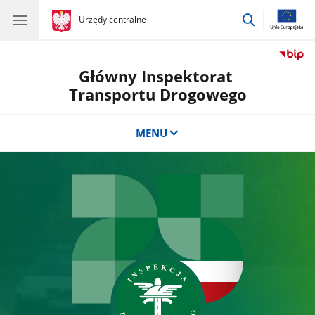
przejdź
gov.pl
Urzędy centralne
gov.pl
Urzędy
do
centralne
wyszukiwar
Główny Inspektorat
Transportu Drogowego
MENU