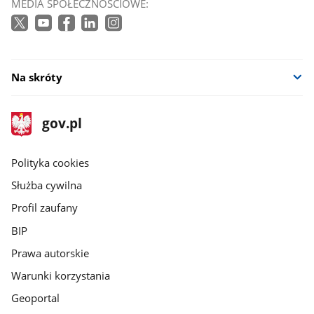
MEDIA SPOŁECZNOŚCIOWE:
Na skróty
stopka
Strona
gov.pl
gov.pl
główna
gov.pl
Polityka cookies
Służba cywilna
Profil zaufany
BIP
Prawa autorskie
Warunki korzystania
Geoportal