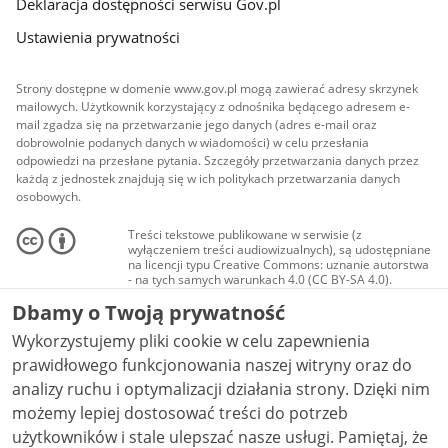
Deklaracja dostępności serwisu Gov.pl
Ustawienia prywatności
Strony dostępne w domenie www.gov.pl mogą zawierać adresy skrzynek
mailowych. Użytkownik korzystający z odnośnika będącego adresem e-
mail zgadza się na przetwarzanie jego danych (adres e-mail oraz
dobrowolnie podanych danych w wiadomości) w celu przesłania
odpowiedzi na przesłane pytania. Szczegóły przetwarzania danych przez
każdą z jednostek znajdują się w ich politykach przetwarzania danych
osobowych.
Treści tekstowe publikowane w serwisie (z
wyłączeniem treści audiowizualnych), są udostępniane
na licencji typu Creative Commons: uznanie autorstwa
- na tych samych warunkach 4.0 (CC BY-SA 4.0).
Materiały audiowizualne, w tym zdjęcia, materiały
Dbamy o Twoją prywatność
audio i wideo, są udostępniane na licencji typu
Creative Commons: uznanie autorstwa użycie
Wykorzystujemy pliki cookie w celu zapewnienia
niekomercyjne - bez utworów zależnych 4.0 (CC BY-
NC-ND 4.0), o ile nie jest to stwierdzone inaczej.
prawidłowego funkcjonowania naszej witryny oraz do
analizy ruchu i optymalizacji działania strony. Dzięki nim
możemy lepiej dostosować treści do potrzeb
użytkowników i stale ulepszać nasze usługi. Pamiętaj, że