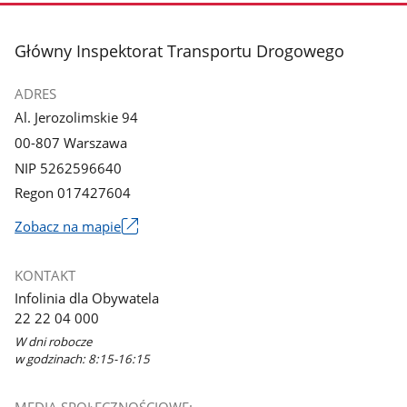
stopka
Główny Inspektorat Transportu Drogowego
ADRES
Al. Jerozolimskie 94
00-807 Warszawa
NIP 5262596640
Regon 017427604
Zobacz na mapie
Link
otworzy
KONTAKT
się
Infolinia dla Obywatela
w
22 22 04 000
nowym
W dni robocze
oknie
w godzinach: 8:15-16:15
MEDIA SPOŁECZNOŚCIOWE: