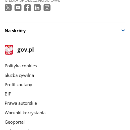
Na skróty
stopka
Strona
gov.pl
gov.pl
główna
gov.pl
Polityka cookies
Służba cywilna
Profil zaufany
BIP
Prawa autorskie
Warunki korzystania
Geoportal