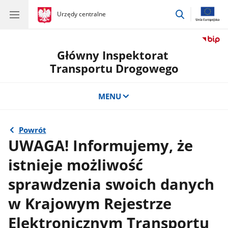
przejdź
gov.pl
Urzędy centralne
gov.pl
Urzędy
do
centralne
wyszukiwar
Główny Inspektorat
Transportu Drogowego
MENU
Powrót
UWAGA! Informujemy, że
istnieje możliwość
sprawdzenia swoich danych
w Krajowym Rejestrze
Elektronicznym Transportu