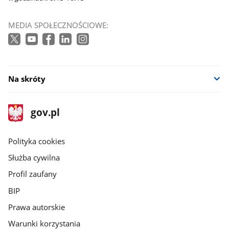
MEDIA SPOŁECZNOŚCIOWE:
Na skróty
stopka
Strona
gov.pl
gov.pl
główna
gov.pl
Polityka cookies
Służba cywilna
Profil zaufany
BIP
Prawa autorskie
Warunki korzystania