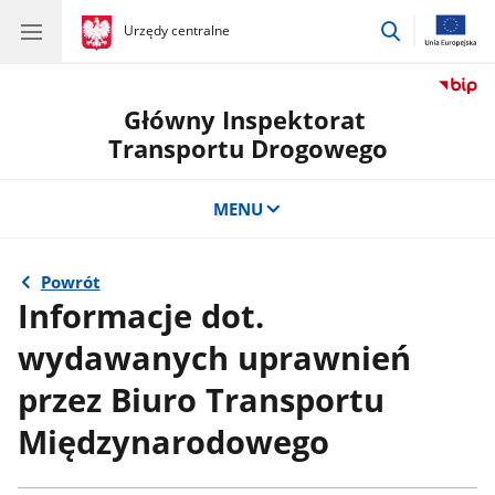
przejdź
gov.pl
Urzędy centralne
gov.pl
Urzędy
do
centralne
wyszukiwar
Główny Inspektorat
Transportu Drogowego
MENU
Powrót
Informacje dot.
wydawanych uprawnień
przez Biuro Transportu
Międzynarodowego