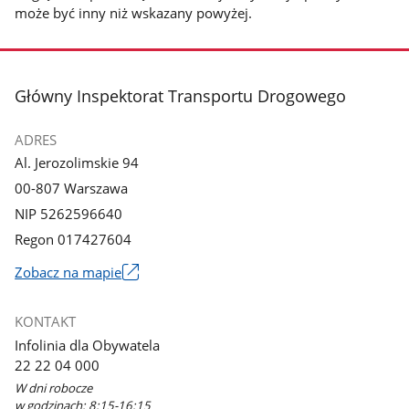
może być inny niż wskazany powyżej.
stopka
Główny Inspektorat Transportu Drogowego
ADRES
Al. Jerozolimskie 94
00-807 Warszawa
NIP 5262596640
Regon 017427604
Zobacz na mapie
Link
otworzy
KONTAKT
się
Infolinia dla Obywatela
w
22 22 04 000
nowym
W dni robocze
oknie
w godzinach: 8:15-16:15