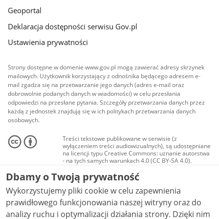
Geoportal
Deklaracja dostępności serwisu Gov.pl
Ustawienia prywatności
Strony dostępne w domenie www.gov.pl mogą zawierać adresy skrzynek
mailowych. Użytkownik korzystający z odnośnika będącego adresem e-
mail zgadza się na przetwarzanie jego danych (adres e-mail oraz
dobrowolnie podanych danych w wiadomości) w celu przesłania
odpowiedzi na przesłane pytania. Szczegóły przetwarzania danych przez
każdą z jednostek znajdują się w ich politykach przetwarzania danych
osobowych.
Treści tekstowe publikowane w serwisie (z
wyłączeniem treści audiowizualnych), są udostępniane
na licencji typu Creative Commons: uznanie autorstwa
- na tych samych warunkach 4.0 (CC BY-SA 4.0).
Materiały audiowizualne, w tym zdjęcia, materiały
Dbamy o Twoją prywatność
audio i wideo, są udostępniane na licencji typu
Creative Commons: uznanie autorstwa użycie
Wykorzystujemy pliki cookie w celu zapewnienia
niekomercyjne - bez utworów zależnych 4.0 (CC BY-
NC-ND 4.0), o ile nie jest to stwierdzone inaczej.
prawidłowego funkcjonowania naszej witryny oraz do
analizy ruchu i optymalizacji działania strony. Dzięki nim