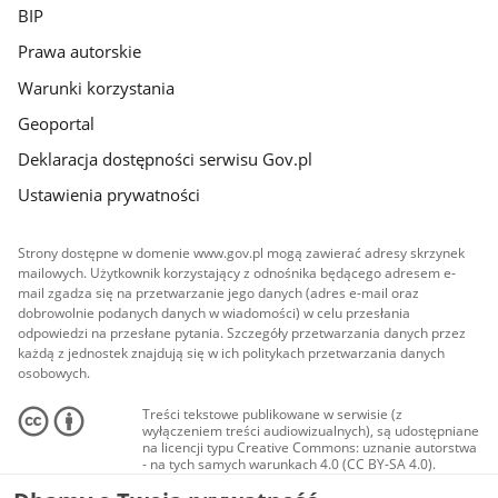
BIP
Prawa autorskie
Warunki korzystania
Geoportal
Deklaracja dostępności serwisu Gov.pl
Ustawienia prywatności
Strony dostępne w domenie www.gov.pl mogą zawierać adresy skrzynek
mailowych. Użytkownik korzystający z odnośnika będącego adresem e-
mail zgadza się na przetwarzanie jego danych (adres e-mail oraz
dobrowolnie podanych danych w wiadomości) w celu przesłania
odpowiedzi na przesłane pytania. Szczegóły przetwarzania danych przez
każdą z jednostek znajdują się w ich politykach przetwarzania danych
osobowych.
Treści tekstowe publikowane w serwisie (z
wyłączeniem treści audiowizualnych), są udostępniane
na licencji typu Creative Commons: uznanie autorstwa
- na tych samych warunkach 4.0 (CC BY-SA 4.0).
Materiały audiowizualne, w tym zdjęcia, materiały
audio i wideo, są udostępniane na licencji typu