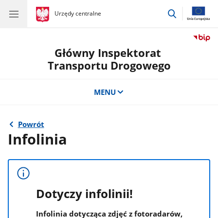
przejdź
gov.pl
Urzędy centralne
gov.pl
Urzędy
do
centralne
wyszukiwar
Główny Inspektorat
Transportu Drogowego
MENU
Powrót
Infolinia
Dotyczy infolinii!
Infolinia dotycząca zdjęć z fotoradarów,