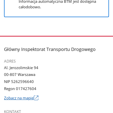
Informacja automatyczna BTM jest dostępna
całodobowo.
stopka
Główny Inspektorat Transportu Drogowego
ADRES
Al. Jerozolimskie 94
00-807 Warszawa
NIP 5262596640
Regon 017427604
Zobacz na mapie
Link
otworzy
KONTAKT