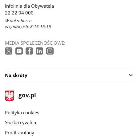
się
Infolinia dla Obywatela
w
22 22 04 000
nowym
W dni robocze
oknie
w godzinach: 8:15-16:15
MEDIA SPOŁECZNOŚCIOWE:
Na skróty
stopka
Strona
gov.pl
gov.pl
główna
gov.pl
Polityka cookies
Służba cywilna
Profil zaufany