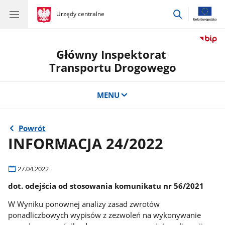
przejdź
gov.pl
Urzędy centralne
gov.pl
Urzędy
do
centralne
wyszukiwar
Główny Inspektorat
Transportu Drogowego
MENU
Powrót
INFORMACJA 24/2022
27.04.2022
dot. odejścia od stosowania komunikatu nr 56/2021
W Wyniku ponownej analizy zasad zwrotów
ponadliczbowych wypisów z zezwoleń na wykonywanie