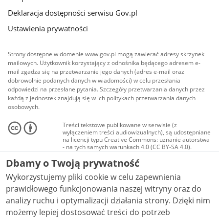
Deklaracja dostępności serwisu Gov.pl
Ustawienia prywatności
Strony dostępne w domenie www.gov.pl mogą zawierać adresy skrzynek
mailowych. Użytkownik korzystający z odnośnika będącego adresem e-
mail zgadza się na przetwarzanie jego danych (adres e-mail oraz
dobrowolnie podanych danych w wiadomości) w celu przesłania
odpowiedzi na przesłane pytania. Szczegóły przetwarzania danych przez
każdą z jednostek znajdują się w ich politykach przetwarzania danych
osobowych.
Treści tekstowe publikowane w serwisie (z
wyłączeniem treści audiowizualnych), są udostępniane
na licencji typu Creative Commons: uznanie autorstwa
- na tych samych warunkach 4.0 (CC BY-SA 4.0).
Materiały audiowizualne, w tym zdjęcia, materiały
Dbamy o Twoją prywatność
audio i wideo, są udostępniane na licencji typu
Creative Commons: uznanie autorstwa użycie
Wykorzystujemy pliki cookie w celu zapewnienia
niekomercyjne - bez utworów zależnych 4.0 (CC BY-
NC-ND 4.0), o ile nie jest to stwierdzone inaczej.
prawidłowego funkcjonowania naszej witryny oraz do
analizy ruchu i optymalizacji działania strony. Dzięki nim
możemy lepiej dostosować treści do potrzeb