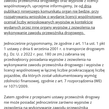
zawodu przewoźnika drogowego oraz wypisów z licencji
wspólnotowych, uprzejmie informujemy, że o
d dnia
publikacji niniejszego komunikatu organ nie będzie, przy
rozpatrywaniu wniosków o wydanie licencji wspólnotowej,
oceniał liczby wnioskowanych wypisów w kontekście
wydanych przez inne organy wypisów z zezwolenia na
wykonywanie zawodu przewoźnika drogowego.
Jednocześnie przypominamy, że zgodnie z art. 11a ust. 1 pkt
1 ustawy z dnia 6 września 2001 r. o transporcie drogowym
(t.j. Dz. U. z 2022 r. poz. 180 ze zm.) zabrania się
przedsiębiorcy posiadania wypisów z zezwolenia na
wykonywanie zawodu przewoźnika drogowego i wypisów z
licencji wspólnotowej w łącznej liczbie przekraczającej liczbę
pojazdów, dla których został udokumentowany wymóg
zdolności finansowej, zgodnie z art. 7 rozporządzenia (WE)
nr 1071/2009.
Zatem zgodnie z przepisami ustawy przewoźnik drogowy
nie może posiadać jednocześnie zarówno wypisów z
zezwolenia na wykonywanie zawodu przewoźnika