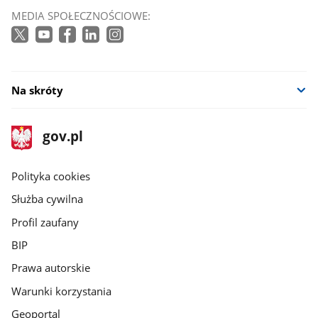
MEDIA SPOŁECZNOŚCIOWE:
Na skróty
stopka
Strona
gov.pl
gov.pl
główna
gov.pl
Polityka cookies
Służba cywilna
Profil zaufany
BIP
Prawa autorskie
Warunki korzystania
Geoportal