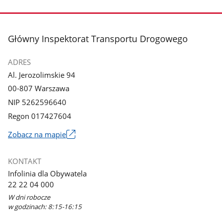
stopka
Główny Inspektorat Transportu Drogowego
ADRES
Al. Jerozolimskie 94
00-807 Warszawa
NIP 5262596640
Regon 017427604
Zobacz na mapie
Link
otworzy
KONTAKT
się
Infolinia dla Obywatela
w
22 22 04 000
nowym
W dni robocze
oknie
w godzinach: 8:15-16:15