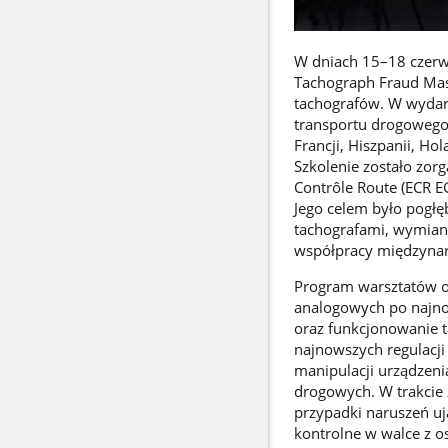
W dniach 15–18 czerwc
Tachograph Fraud Mas
tachografów. W wydarz
transportu drogowego z
Francji, Hiszpanii, Ho
Szkolenie zostało zor
Contrôle Route (ECR E
Jego celem było pogł
tachografami, wymian
współpracy międzyna
Program warsztatów o
analogowych po najno
oraz funkcjonowanie ta
najnowszych regulacj
manipulacji urządzeni
drogowych. W trakcie z
przypadki naruszeń uj
kontrolne w walce z 