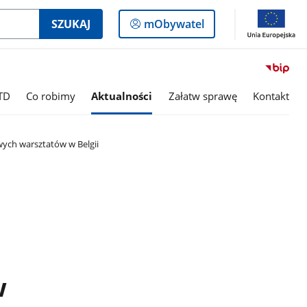
Logowanie
SZUKAJ
mObywatel
do
panelu
TD
Co robimy
Aktualności
Załatw sprawę
Kontakt
ych warsztatów w Belgii
w