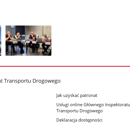
Pokaż
zdjęcie
2
z
at Transportu Drogowego
galerii.
Jak uzyskać patronat
Usługi online Głównego Inspektorat
Transportu Drogowego
Deklaracja dostępności