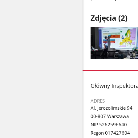
Zdjęcia (2)
Pokaż
zdjęcie
1
z
stopka
Główny Inspektor
galerii.
ADRES
Al. Jerozolimskie 94
00-807 Warszawa
NIP 5262596640
Regon 017427604