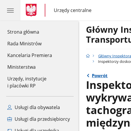
gov.pl
gov.pl
Urzędy centralne
gov.pl
Urzędy
centralne
Główny In
gov.pl
Strona główna
Transport
Rada Ministrów
Kancelaria Premiera
Główny Inspektor
Inspektorzy dosko
Ministerstwa
Powrót
Urzędy, instytucje
Inspekt
i placówki RP
wykrywa
tachogr
Usługi dla obywatela
międzyn
Usługi dla przedsiębiorcy
Usługi dla urzędnika