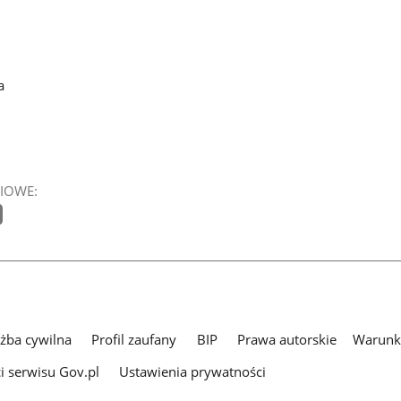
a
IOWE:
użba cywilna
Profil zaufany
BIP
Prawa autorskie
Warunki
i serwisu Gov.pl
Ustawienia prywatności