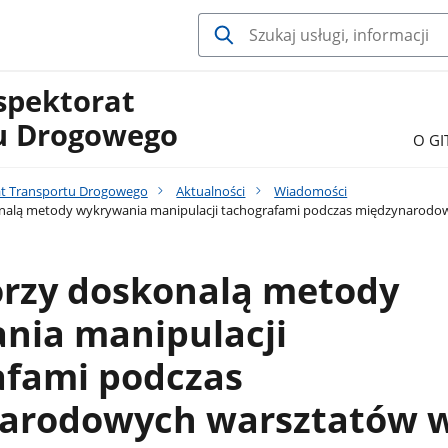
spektorat
u Drogowego
O GI
at Transportu Drogowego
Aktualności
Wiadomości
nalą metody wykrywania manipulacji tachografami podczas międzynarodow
orzy doskonalą metody
nia manipulacji
afami podczas
arodowych warsztatów 