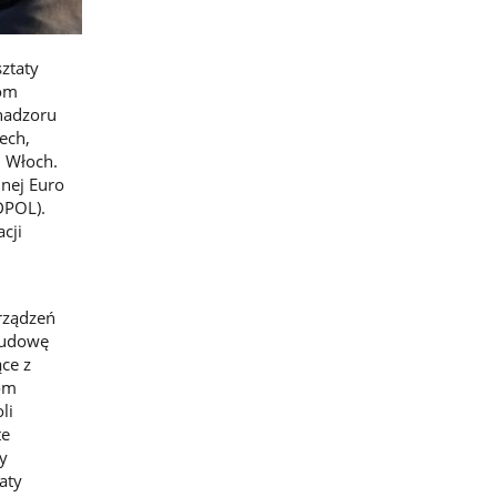
ztaty
jom
 nadzoru
ech,
i Włoch.
nej Euro
DPOL).
cji
rządzeń
budowę
ce z
om
li
te
y
aty