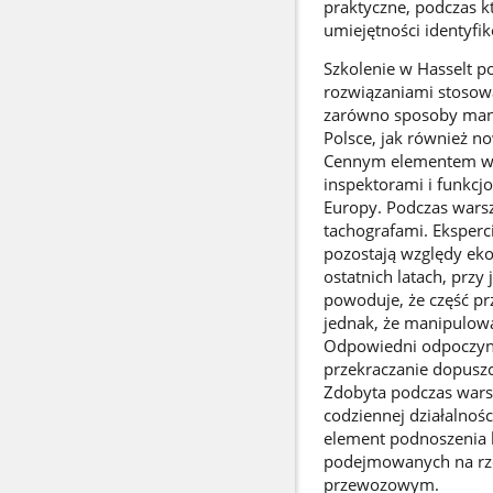
praktyczne, podczas kt
umiejętności identyfik
Szkolenie w Hasselt p
rozwiązaniami stosow
zarówno sposoby mani
Polsce, jak również n
Cennym elementem wyd
inspektorami i funkcj
Europy. Podczas wars
tachografami. Eksperc
pozostają względy ek
ostatnich latach, prz
powoduje, że część p
jednak, że manipulowa
Odpowiedni odpoczyn
przekraczanie dopusz
Zdobyta podczas wars
codziennej działalnoś
element podnoszenia k
podejmowanych na rze
przewozowym.