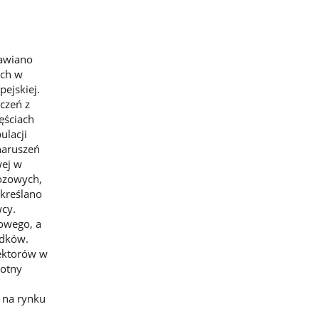
mawiano
ych w
ejskiej.
czeń z
ęściach
ulacji
naruszeń
wej w
wozowych,
dkreślano
wcy.
owego, a
adków.
ektorów w
totny
 na rynku