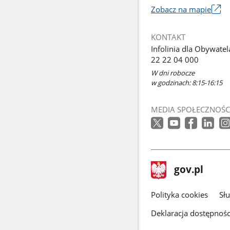
Zobacz na mapie
Link
otworzy
KONTAKT
się
Infolinia dla Obywatel
w
22 22 04 000
nowym
W dni robocze
oknie
w godzinach: 8:15-16:15
MEDIA SPOŁECZNOŚC
stopka
Strona
gov.pl
gov.pl
główna
gov.pl
Polityka cookies
Sł
Deklaracja dostępnośc