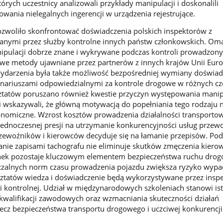
órych uczestnicy analizowali przykłady manipulacji i doskonalili
owania nielegalnych ingerencji w urządzenia rejestrujące.
ozwoliło skonfrontować doświadczenia polskich inspektorów z
anymi przez służby kontrolne innych państw członkowskich. O
pulacji dobrze znane i wykrywane podczas kontroli prowadzon
owe metody ujawniane przez partnerów z innych krajów Unii Europ
arzenia była także możliwość bezpośredniej wymiany doświad
onariuszami odpowiedzialnymi za kontrole drogowe w różnych cz
ztatów poruszano również kwestie przyczyn występowania manip
i wskazywali, że główną motywacją do popełniania tego rodzaju 
onomiczne. Wzrost kosztów prowadzenia działalności transporto
y jednoczesnej presji na utrzymanie konkurencyjności usług prze
rzewoźników i kierowców decyduje się na łamanie przepisów. Po
nie zapisami tachografu nie eliminuje skutków zmęczenia kiero
ek pozostaje kluczowym elementem bezpieczeństwa ruchu drog
czalnych norm czasu prowadzenia pojazdu zwiększa ryzyko wyp
ztatów wiedza i doświadczenie będą wykorzystywane przez insp
ci kontrolnej. Udział w międzynarodowych szkoleniach stanowi is
walifikacji zawodowych oraz wzmacniania skuteczności działań
cz bezpieczeństwa transportu drogowego i uczciwej konkurencji