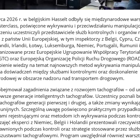
a 2026 r. w belgijskim Hasselt odbyły się międzynarodowe wars
terclass, poświęcone wykrywaniu i przeciwdziałaniu manipulac
eniu uczestniczyli przedstawiciele służb kontrolnych i organów
 państw Unii Europejskiej, w tym inspektorzy z Belgii, Cypru, Cz
landii, Irlandii, Łotwy, Luksemburga, Niemiec, Portugalii, Rumunii 
ganizowane przez Europejskie Ugrupowanie Współpracy Terytorial
GTC) oraz Europejską Organizację Policji Ruchu Drogowego (ROA
ębienie wiedzy na temat najnowszych metod wykrywania manipula
a doświadczeń między służbami kontrolnymi oraz doskonalenie
rodowej w obszarze nadzoru nad transportem drogowym.
bejmował zagadnienia związane z rozwojem tachografów – od u
wsze generacje inteligentnych tachografów. Uczestnicy poznali 
chografów generacji pierwszej i drugiej, a także zmiany wynikają
i unijnych. Szczególną uwagę poświęcono praktycznym przypadk
ami rejestrującymi oraz metodom ich wykrywania podczas kontro
ajęć eksperci z Niemiec, Belgii i Holandii prezentowali rzeczywis
awnionych podczas kontroli oraz strategie stosowane przez służb
oszustwami tachografowymi. Program uwzględniał również warszt