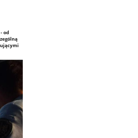
- od
czególną
rującymi