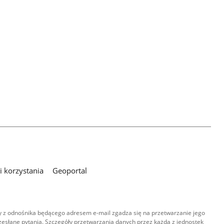
 korzystania
Geoportal
 z odnośnika będącego adresem e-mail zgadza się na przetwarzanie jego
esłane pytania. Szczegóły przetwarzania danych przez każdą z jednostek