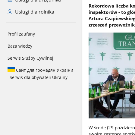
Rekordowa liczba ko
Usługi dla rolnika
inspektorów - to g
Artura Czapiewskieg
zrzeszeń przewoźni
Profil zaufany
Baza wiedzy
Serwis Służby Cywilnej
Сайт для громадян України
–
Serwis dla obywateli Ukrainy
W środę (29 październ
swoim zastępcą spotka