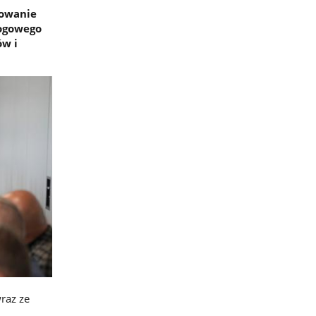
żowanie
rogowego
ów i
raz ze