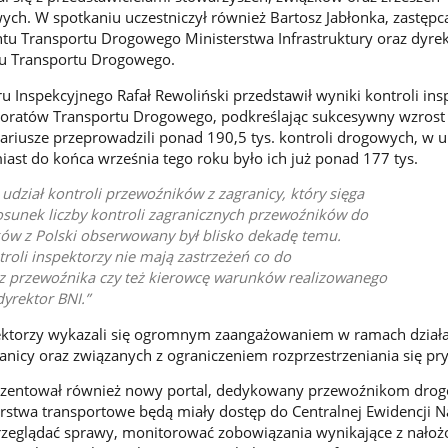
h. W spotkaniu uczestniczył również Bartosz Jabłonka, zastępc
u Transportu Drogowego Ministerstwa Infrastruktury oraz dyrek
u Transportu Drogowego.
u Inspekcyjnego Rafał Rewoliński przedstawił wyniki kontroli in
oratów Transportu Drogowego, podkreślając sukcesywny wzrost i
riusze przeprowadzili ponad 190,5 tys. kontroli drogowych, w 
iast do końca września tego roku było ich już ponad 177 tys.
 udział kontroli przewoźników z zagranicy, który sięga
tosunek liczby kontroli zagranicznych przewoźników do
ków z Polski obserwowany był blisko dekadę temu.
oli inspektorzy nie mają zastrzeżeń co do
ez przewoźnika czy też kierowcę warunków realizowanego
dyrektor BNI.
spektorzy wykazali się ogromnym zaangażowaniem w ramach działa
anicy oraz związanych z ograniczeniem rozprzestrzeniania się pry
rezentował również nowy portal, dedykowany przewoźnikom dro
rstwa transportowe będą miały dostęp do Centralnej Ewidencji N
rzeglądać sprawy, monitorować zobowiązania wynikające z nałoż