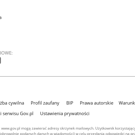
a
IOWE:
użba cywilna
Profil zaufany
BIP
Prawa autorskie
Warunki
i serwisu Gov.pl
Ustawienia prywatności
 www.gov.pl mogą zawierać adresy skrzynek mailowych. Użytkownik korzystający
dobrowolnie podanych danych w wiadomości) w celu przesłania odpowiedzi na prz