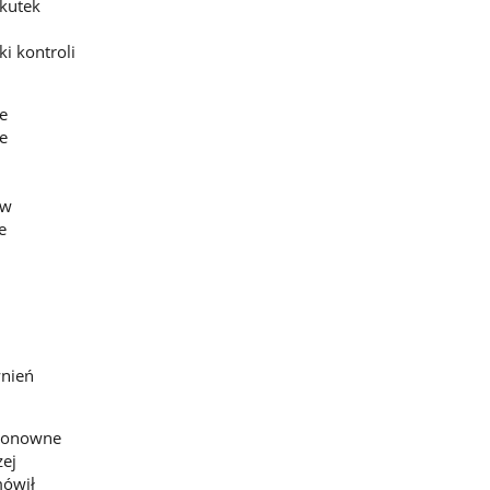
skutek
i kontroli
e
e
ów
e
wnień
 ponowne
zej
mówił