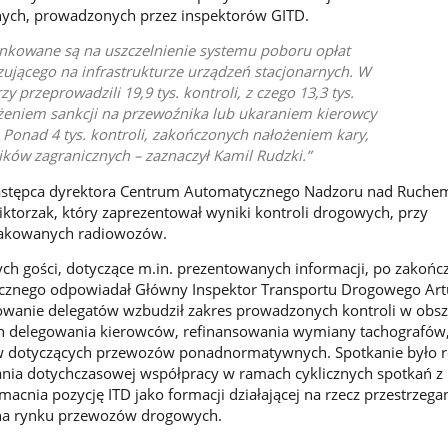
lnych, prowadzonych przez inspektorów GITD.
unkowane są na uszczelnienie systemu poboru opłat
zującego na infrastrukturze urządzeń stacjonarnych. W
y przeprowadzili 19,9 tys. kontroli, z czego 13,3 tys.
ożeniem sankcji na przewoźnika lub ukaraniem kierowcy
onad 4 tys. kontroli, zakończonych nałożeniem kary,
ków zagranicznych – zaznaczył Kamil Rudzki.
zastępca dyrektora Centrum Automatycznego Nadzoru nad Ruche
orzak, który zaprezentował wyniki kontroli drogowych, przy
nakowanych radiowozów.
ch gości, dotyczące m.in. prezentowanych informacji, po zakońc
cznego odpowiadał Główny Inspektor Transportu Drogowego Art
sowanie delegatów wzbudził zakres prowadzonych kontroli w obsz
h delegowania kierowców, refinansowania wymiany tachografów, 
sów dotyczących przewozów ponadnormatywnych. Spotkanie było 
ia dotychczasowej współpracy w ramach cyklicznych spotkań z
acnia pozycję ITD jako formacji działającej na rzecz przestrzega
 na rynku przewozów drogowych.