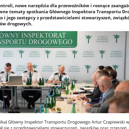
ntroli, nowe narzędzia dla przewoźników i rosnące zaanga
łówne tematy spotkania Głównego Inspektora Transportu D
o i jego zastępcy z przedstawicielami stowarzyszeń, związk
ków drogowych.
ika) Główny Inspektor Transportu Drogowego Artur Czapiewski w
ł się z przedstawicielami stowarzyszeń, związków oraz zrzeszeń