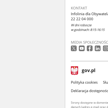
otworzy
KONTAKT
się
Infolinia dla Obywatel
w
22 22 04 000
nowym
W dni robocze
oknie
w godzinach: 8:15-16:15
MEDIA SPOŁECZNOŚC
stopka
Strona
gov.pl
gov.pl
główna
gov.pl
Polityka cookies
Sł
Deklaracja dostępnośc
Strony dostępne w domenie
danych (adres e-mail oraz 