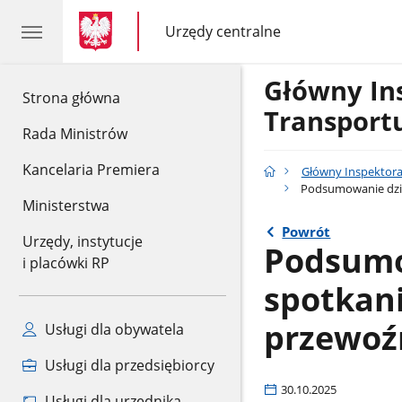
gov.pl
gov.pl
Urzędy centralne
gov.pl
Urzędy
centralne
Główny In
gov.pl
Strona główna
Transport
Rada Ministrów
Kancelaria Premiera
Główny Inspektor
Podsumowanie dzia
Ministerstwa
Powrót
Urzędy, instytucje
Podsumo
i placówki RP
spotkan
przewoź
Usługi dla obywatela
Usługi dla przedsiębiorcy
30.10.2025
Usługi dla urzędnika