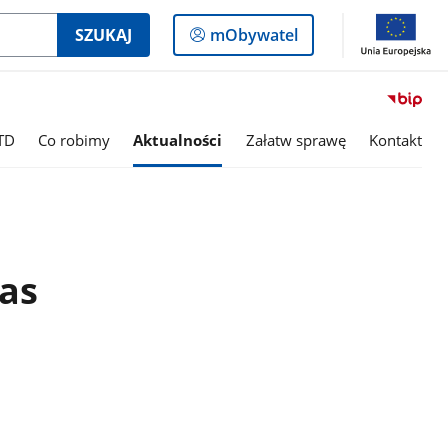
Logowanie
SZUKAJ
mObywatel
do
panelu
TD
Co robimy
Aktualności
Załatw sprawę
Kontakt
as