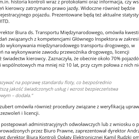
.in. historia kontroli wraz z protokołami oraz informacja, czy w
eń kierowcy zatrzymano prawo jazdy. Widoczne również będzie
jestracyjnego pojazdu. Prezentowane będą też aktualne statystyk
WITD.
yrektor Biura ds. Transportu Międzynarodowego, omówiła kwesti
zadań związanych z kompetencjami Głównego Inspektora w zakresi
ń do wykonywania międzynarodowego transportu drogowego, w
leń na wykonywanie zawodu przewoźnika drogowego, licencji
ż świadectw kierowcy. Zaznaczyła, że obecnie około 70% pojazd
ji wspólnotowych ma mniej niż 10 lat, przy czym połowa z nich ni
zywać na poprawę standardu floty, co bezpośrednio
ższą jakość świadczonych usług i wzrost bezpieczeństwa
owym – dodała.
zubert omówiła również procedury związane z weryfikacją upra
ezwoleń i licencji.
 postępowań administracyjnych odwoławczych lub z wniosku o
 prowadzonych przez Biuro Prawne, zaprezentował dyrektor Andr
t dyrektor Biura Kontroli Opłaty Elektronicznej Kamil Rudzki o