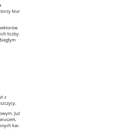
a
torzy biur
spektorów
ch liczby.
ubiegłym
ń z
szczycy.
gowym. Już
aruszeń,
onych kar.