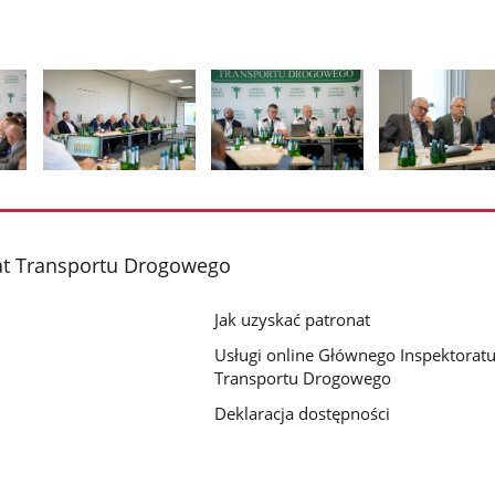
Pokaż
Pokaż
Pokaż
zdjęcie
zdjęcie
zdjęcie
2
3
4
z
z
z
at Transportu Drogowego
galerii.
galerii.
galerii.
Jak uzyskać patronat
Usługi online Głównego Inspektorat
Transportu Drogowego
Deklaracja dostępności