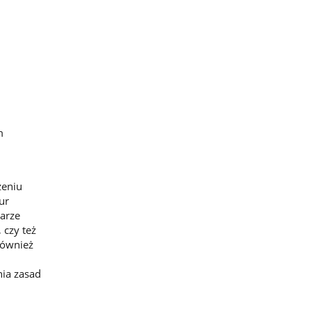
m
zeniu
ur
arze
czy też
również
nia zasad