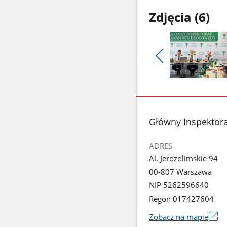
Zdjęcia (6)
Pokaż
poprzednie
Pokaż
zdjęcia
zdjęcie
1
z
stopka
Główny Inspektor
galerii.
ADRES
Al. Jerozolimskie 94
00-807 Warszawa
NIP 5262596640
Regon 017427604
Zobacz na mapie
Link