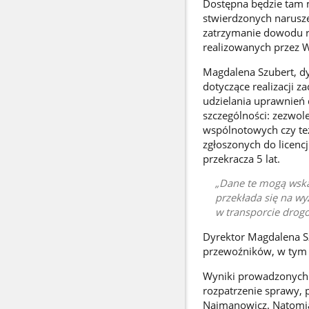
Dostępna będzie tam m
stwierdzonych narusz
zatrzymanie dowodu re
realizowanych przez 
Magdalena Szubert, d
dotyczące realizacji 
udzielania uprawnie
szczególności: zezwo
wspólnotowych czy te
zgłoszonych do licenc
przekracza 5 lat.
Dane te mogą wska
przekłada się na wy
w transporcie drog
Dyrektor Magdalena S
przewoźników, w tym z
Wyniki prowadzonych
rozpatrzenie sprawy,
Najmanowicz. Natomias