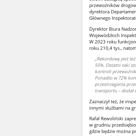
przewoźników drogowyc
dyrektora Departament
Głównego Inspektorat
Dyrektor Biura Nadzor
Wojewódzkich Inspekt
W 2023 roku funkcjona
roku 210,4 tys., natom
Rekordowy jest też
55%. Ostatni taki s
kontroli przewoźni
Ponadto w 72% kontr
przestrzegania prz
transportu – dodał 
Zaznaczył też, że in
innymi służbami na gr
Rafał Rewoliński zap
w grudniu przedsiębio
gdzie będzie można p