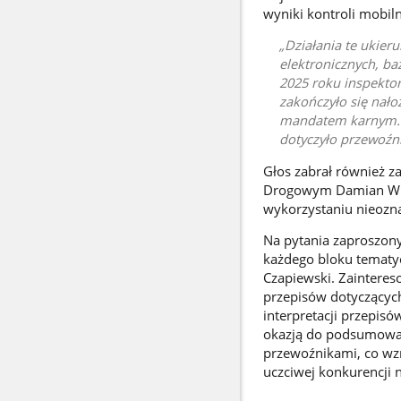
wyniki kontroli mobi
Działania te ukier
elektronicznych, ba
2025 roku inspektorz
zakończyło się nał
mandatem karnym. P
dotyczyło przewoźni
Głos zabrał również 
Drogowym Damian Wikt
wykorzystaniu nieoz
Na pytania zaproszony
każdego bloku tematy
Czapiewski. Zaintere
przepisów dotyczącyc
interpretacji przepi
okazją do podsumowan
przewoźnikami, co wzm
uczciwej konkurencji