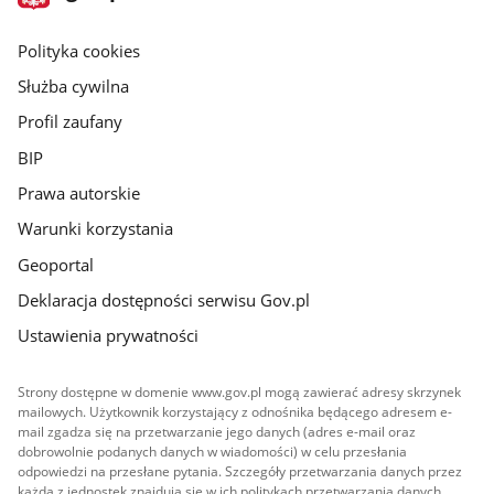
gov.pl
główna
gov.pl
Polityka cookies
Służba cywilna
Profil zaufany
BIP
Prawa autorskie
Warunki korzystania
Geoportal
Deklaracja dostępności serwisu Gov.pl
Ustawienia prywatności
Strony dostępne w domenie www.gov.pl mogą zawierać adresy skrzynek
mailowych. Użytkownik korzystający z odnośnika będącego adresem e-
mail zgadza się na przetwarzanie jego danych (adres e-mail oraz
dobrowolnie podanych danych w wiadomości) w celu przesłania
odpowiedzi na przesłane pytania. Szczegóły przetwarzania danych przez
każdą z jednostek znajdują się w ich politykach przetwarzania danych