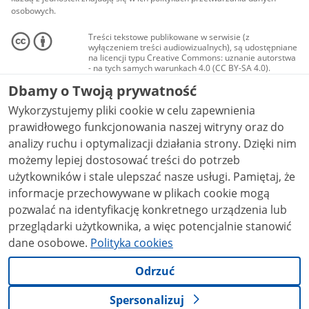
osobowych.
Treści tekstowe publikowane w serwisie (z
wyłączeniem treści audiowizualnych), są udostępniane
na licencji typu Creative Commons: uznanie autorstwa
- na tych samych warunkach 4.0 (CC BY-SA 4.0).
Materiały audiowizualne, w tym zdjęcia, materiały
Dbamy o Twoją prywatność
audio i wideo, są udostępniane na licencji typu
Creative Commons: uznanie autorstwa użycie
Wykorzystujemy pliki cookie w celu zapewnienia
niekomercyjne - bez utworów zależnych 4.0 (CC BY-
NC-ND 4.0), o ile nie jest to stwierdzone inaczej.
prawidłowego funkcjonowania naszej witryny oraz do
analizy ruchu i optymalizacji działania strony. Dzięki nim
możemy lepiej dostosować treści do potrzeb
użytkowników i stale ulepszać nasze usługi. Pamiętaj, że
informacje przechowywane w plikach cookie mogą
pozwalać na identyfikację konkretnego urządzenia lub
przeglądarki użytkownika, a więc potencjalnie stanowić
dane osobowe.
Polityka cookies
Odrzuć
Spersonalizuj