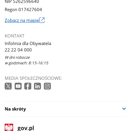
NIP 5262596640
Regon 017427604
Zobacz na mapie
Link
otworzy
KONTAKT
się
Infolinia dla Obywatela
w
22 22 04 000
nowym
W dni robocze
oknie
w godzinach: 8:15-16:15
MEDIA SPOŁECZNOŚCIOWE:
Na skróty
stopka
Strona
gov.pl