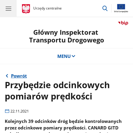
przejdź
gov.pl
Urzędy centralne
gov.pl
Urzędy
do
centralne
wyszukiwar
Główny Inspektorat
Transportu Drogowego
MENU
Powrót
Przybędzie odcinkowych
pomiarów prędkości
22.11.2021
Kolejnych 39 odcinków dróg będzie kontrolowanych
przez odcinkowe pomiary prędkości. CANARD GITD