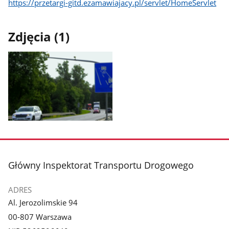
https://przetargi-gitd.ezamawiajacy.pl/servlet/HomeServlet
Zdjęcia (1)
Pokaż
zdjęcie
1
z
stopka
Główny Inspektorat Transportu Drogowego
galerii.
ADRES
Al. Jerozolimskie 94
00-807 Warszawa