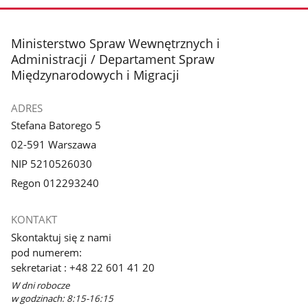
zdjęcie
1
z
stopka
Ministerstwo Spraw Wewnętrznych i
galerii.
Administracji / Departament Spraw
Międzynarodowych i Migracji
ADRES
Stefana Batorego 5
02-591 Warszawa
NIP 5210526030
Regon 012293240
KONTAKT
Skontaktuj się z nami
pod numerem:
sekretariat : +48 22 601 41 20
W dni robocze
w godzinach: 8:15-16:15