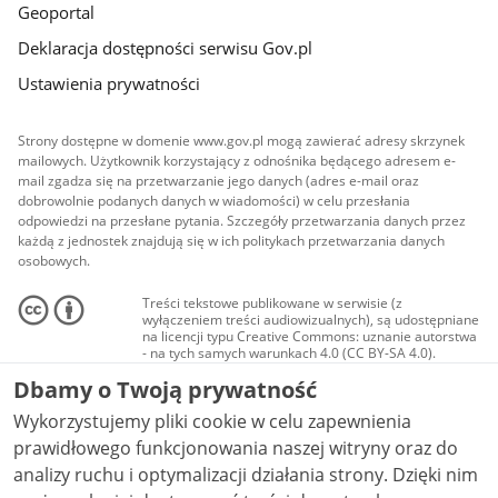
Geoportal
Deklaracja dostępności serwisu Gov.pl
Ustawienia prywatności
Strony dostępne w domenie www.gov.pl mogą zawierać adresy skrzynek
mailowych. Użytkownik korzystający z odnośnika będącego adresem e-
mail zgadza się na przetwarzanie jego danych (adres e-mail oraz
dobrowolnie podanych danych w wiadomości) w celu przesłania
odpowiedzi na przesłane pytania. Szczegóły przetwarzania danych przez
każdą z jednostek znajdują się w ich politykach przetwarzania danych
osobowych.
Treści tekstowe publikowane w serwisie (z
wyłączeniem treści audiowizualnych), są udostępniane
na licencji typu Creative Commons: uznanie autorstwa
- na tych samych warunkach 4.0 (CC BY-SA 4.0).
Materiały audiowizualne, w tym zdjęcia, materiały
Dbamy o Twoją prywatność
audio i wideo, są udostępniane na licencji typu
Creative Commons: uznanie autorstwa użycie
Wykorzystujemy pliki cookie w celu zapewnienia
niekomercyjne - bez utworów zależnych 4.0 (CC BY-
NC-ND 4.0), o ile nie jest to stwierdzone inaczej.
prawidłowego funkcjonowania naszej witryny oraz do
analizy ruchu i optymalizacji działania strony. Dzięki nim