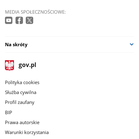
MEDIA SPOŁECZNOŚCIOWE:
Na skróty
stopka
Strona
gov.pl
gov.pl
główna
gov.pl
Polityka cookies
Służba cywilna
Profil zaufany
BIP
Prawa autorskie
Warunki korzystania