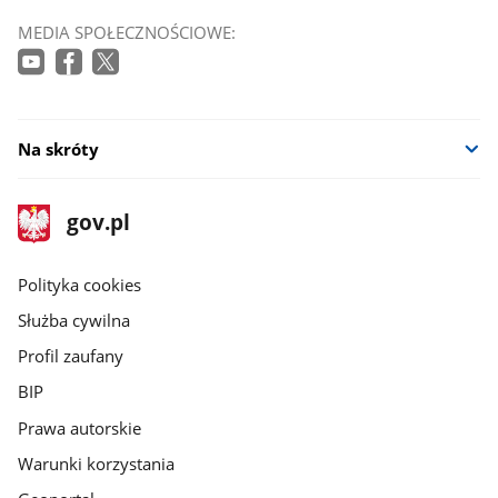
MEDIA SPOŁECZNOŚCIOWE:
Na skróty
stopka
Strona
gov.pl
gov.pl
główna
gov.pl
Polityka cookies
Służba cywilna
Profil zaufany
BIP
Prawa autorskie
Warunki korzystania