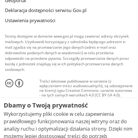
Geoportal
Deklaracja dostępności serwisu Gov.pl
Ustawienia prywatności
Strony dostępne w domenie www.gov.pl mogą zawierać adresy skrzynek
mailowych. Użytkownik korzystający z odnośnika będącego adresem e-
mail zgadza się na przetwarzanie jego danych (adres e-mail oraz
dobrowolnie podanych danych w wiadomości) w celu przesłania
odpowiedzi na przesłane pytania. Szczegóły przetwarzania danych przez
każdą z jednostek znajdują się w ich politykach przetwarzania danych
osobowych.
Treści tekstowe publikowane w serwisie (z
wyłączeniem treści audiowizualnych), są udostępniane
na licencji typu Creative Commons: uznanie autorstwa
- na tych samych warunkach 4.0 (CC BY-SA 4.0).
Materiały audiowizualne, w tym zdjęcia, materiały
Dbamy o Twoją prywatność
audio i wideo, są udostępniane na licencji typu
Creative Commons: uznanie autorstwa użycie
Wykorzystujemy pliki cookie w celu zapewnienia
niekomercyjne - bez utworów zależnych 4.0 (CC BY-
NC-ND 4.0), o ile nie jest to stwierdzone inaczej.
prawidłowego funkcjonowania naszej witryny oraz do
analizy ruchu i optymalizacji działania strony. Dzięki nim
możemy lepiej dostosować treści do potrzeb