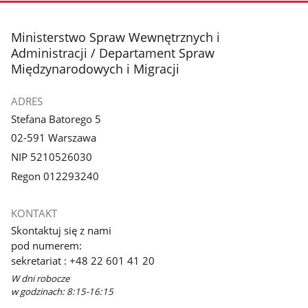
stopka
Ministerstwo Spraw Wewnętrznych i
Administracji / Departament Spraw
Międzynarodowych i Migracji
ADRES
Stefana Batorego 5
02-591 Warszawa
NIP 5210526030
Regon 012293240
KONTAKT
Skontaktuj się z nami
pod numerem:
sekretariat : +48 22 601 41 20
W dni robocze
w godzinach: 8:15-16:15