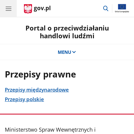
gov.pl
przejdź
do
wyszukiwar
Portal o przeciwdziałaniu
handlowi ludźmi
MENU
Przepisy prawne
Przepisy międzynarodowe
Przepisy polskie
stopka
Ministerstwo Spraw Wewnętrznych i