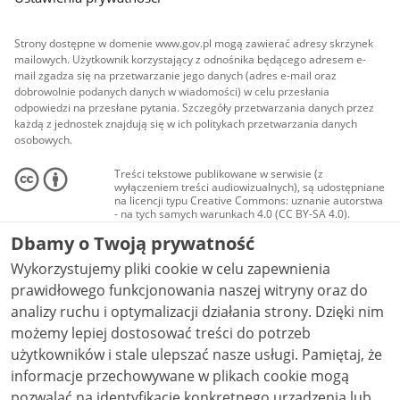
Strony dostępne w domenie www.gov.pl mogą zawierać adresy skrzynek
mailowych. Użytkownik korzystający z odnośnika będącego adresem e-
mail zgadza się na przetwarzanie jego danych (adres e-mail oraz
dobrowolnie podanych danych w wiadomości) w celu przesłania
odpowiedzi na przesłane pytania. Szczegóły przetwarzania danych przez
każdą z jednostek znajdują się w ich politykach przetwarzania danych
osobowych.
Treści tekstowe publikowane w serwisie (z
wyłączeniem treści audiowizualnych), są udostępniane
na licencji typu Creative Commons: uznanie autorstwa
- na tych samych warunkach 4.0 (CC BY-SA 4.0).
Materiały audiowizualne, w tym zdjęcia, materiały
Dbamy o Twoją prywatność
audio i wideo, są udostępniane na licencji typu
Creative Commons: uznanie autorstwa użycie
Wykorzystujemy pliki cookie w celu zapewnienia
niekomercyjne - bez utworów zależnych 4.0 (CC BY-
NC-ND 4.0), o ile nie jest to stwierdzone inaczej.
prawidłowego funkcjonowania naszej witryny oraz do
analizy ruchu i optymalizacji działania strony. Dzięki nim
możemy lepiej dostosować treści do potrzeb
użytkowników i stale ulepszać nasze usługi. Pamiętaj, że
informacje przechowywane w plikach cookie mogą
pozwalać na identyfikację konkretnego urządzenia lub