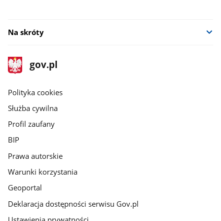
Na skróty
stopka
Strona
gov.pl
gov.pl
główna
gov.pl
Polityka cookies
Służba cywilna
Profil zaufany
BIP
Prawa autorskie
Warunki korzystania
Geoportal
Deklaracja dostępności serwisu Gov.pl
Ustawienia prywatności