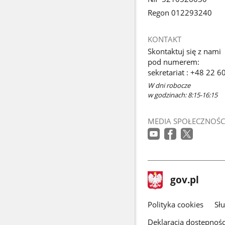
Regon 012293240
KONTAKT
Skontaktuj się z nami
pod numerem:
sekretariat : +48 22 6
W dni robocze
w godzinach: 8:15-16:15
MEDIA SPOŁECZNOŚC
stopka
Strona
gov.pl
gov.pl
główna
gov.pl
Polityka cookies
Sł
Deklaracja dostępnośc