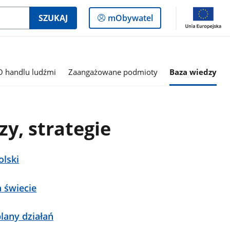
Logowanie
SZUKAJ
mObywatel
do
panelu
O handlu ludźmi
Zaangażowane podmioty
Baza wiedzy
zy, strategie
olski
a świecie
lany działań