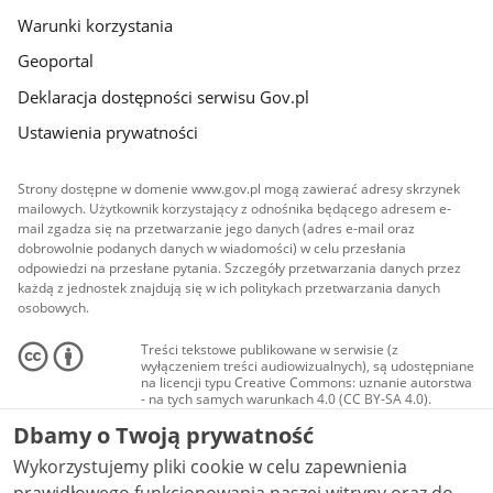
Warunki korzystania
Geoportal
Deklaracja dostępności serwisu Gov.pl
Ustawienia prywatności
Strony dostępne w domenie www.gov.pl mogą zawierać adresy skrzynek
mailowych. Użytkownik korzystający z odnośnika będącego adresem e-
mail zgadza się na przetwarzanie jego danych (adres e-mail oraz
dobrowolnie podanych danych w wiadomości) w celu przesłania
odpowiedzi na przesłane pytania. Szczegóły przetwarzania danych przez
każdą z jednostek znajdują się w ich politykach przetwarzania danych
osobowych.
Treści tekstowe publikowane w serwisie (z
wyłączeniem treści audiowizualnych), są udostępniane
na licencji typu Creative Commons: uznanie autorstwa
- na tych samych warunkach 4.0 (CC BY-SA 4.0).
Materiały audiowizualne, w tym zdjęcia, materiały
Dbamy o Twoją prywatność
audio i wideo, są udostępniane na licencji typu
Creative Commons: uznanie autorstwa użycie
Wykorzystujemy pliki cookie w celu zapewnienia
niekomercyjne - bez utworów zależnych 4.0 (CC BY-
NC-ND 4.0), o ile nie jest to stwierdzone inaczej.