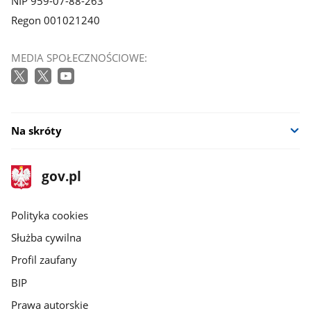
NIP 959-07-88-263
Regon 001021240
MEDIA SPOŁECZNOŚCIOWE:
Na skróty
stopka
Strona
gov.pl
gov.pl
główna
gov.pl
Polityka cookies
Służba cywilna
Profil zaufany
BIP
Prawa autorskie