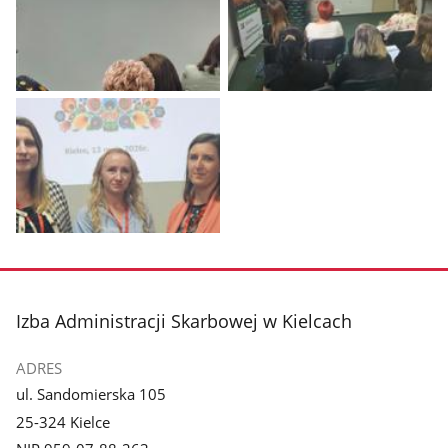
Pokaż
Pokaż
zdjęcie
zdjęcie
1
2
z
z
galerii.
galerii.
Pokaż
zdjęcie
3
z
stopka
Izba Administracji Skarbowej w Kielcach
galerii.
ADRES
ul. Sandomierska 105
25-324 Kielce