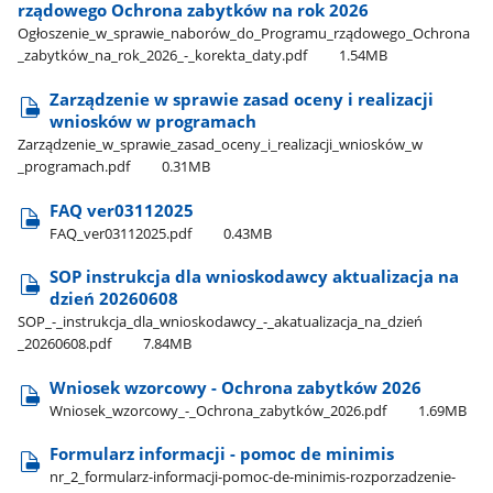
rządowego Ochrona zabytków na rok 2026
Ogłoszenie​_w​_sprawie​_naborów​_do​_Programu​_rządowego​_Ochrona​
_zabytków​_na​_rok​_2026​_-​_korekta​_daty.pdf
1.54MB
Zarządzenie w sprawie zasad oceny i realizacji
wniosków w programach
Zarządzenie​_w​_sprawie​_zasad​_oceny​_i​_realizacji​_wniosków​_w​
_programach.pdf
0.31MB
FAQ ver03112025
FAQ​_ver03112025.pdf
0.43MB
SOP instrukcja dla wnioskodawcy aktualizacja na
dzień 20260608
SOP​_-​_instrukcja​_dla​_wnioskodawcy​_-​_akatualizacja​_na​_dzień​
_20260608.pdf
7.84MB
Wniosek wzorcowy - Ochrona zabytków 2026
Wniosek​_wzorcowy​_-​_Ochrona​_zabytków​_2026.pdf
1.69MB
Formularz informacji - pomoc de minimis
nr​_2​_formularz-informacji-pomoc-de-minimis-rozporzadzenie-