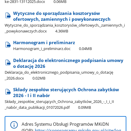
ke-2831-13112025.docx
0.06MB
Wytyczne do sporządzania kosztorysów
ofertowych, zamiennych i powykonawczych
Wytyczne​_do​_sporządzania​_kosztorysów​_ofertowych,​_zamiennych​_i​
_powykonawczych.docx
4.36MB
Harmonogram i preliminarz
Harmonogram​_i​_preliminarz.doc
0.04MB
Deklaracja do elektronicznego podpisania umowy
o dotację 2026
Deklaracja​_do​_elektronicznego​_podpisania​_umowy​_o​_dotację​
_2026.docx
0.02MB
Składy zespołów sterujących Ochrona zabytków
2026 - I i II nabór
Składy​_zespołów​_sterujących​_Ochrona​_zabytków​_2026​_-​_I​_i​_II​
_nabór​_data​_publikacji​_01072026.pdf
0.09MB
Adres Systemu Obsługi Programów MKiDN
(SOP):
https://sopprogramy.mkidn.gov.pl/site/log