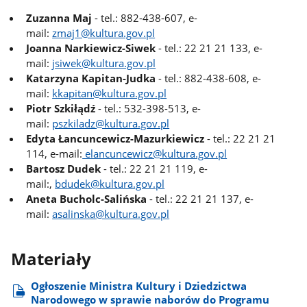
Zuzanna Maj
- tel.: 882-438-607, e-
mail:
zmaj1@kultura.gov.pl
Joanna Narkiewicz-Siwek
- tel.: 22 21 21 133, e-
mail:
jsiwek@kultura.gov.pl
Katarzyna Kapitan-Judka
- tel.: 882-438-608, e-
mail:
kkapitan@kultura.gov.pl
Piotr Szkiłądź
- tel.: 532-398-513, e-
mail:
pszkiladz@kultura.gov.pl
Edyta Łancuncewicz-Mazurkiewicz
- tel.: 22 21 21
114, e-mail:
elancuncewicz@kultura.gov.pl
Bartosz Dudek
- tel.: 22 21 21 119, e-
mail:,
bdudek@kultura.gov.pl
Aneta Bucholc-Salińska
- tel.: 22 21 21 137, e-
mail:
asalinska@kultura.gov.pl
Materiały
Ogłoszenie Ministra Kultury i Dziedzictwa
Narodowego w sprawie naborów do Programu