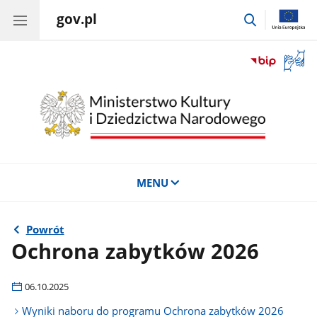
gov.pl
przejdź
do
wyszukiwar
Otwór
okno
z
tłuma
języka
migow
MENU
Powrót
Ochrona zabytków 2026
06.10.2025
Wyniki naboru do programu Ochrona zabytków 2026