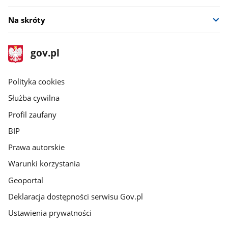
Na skróty
stopka
Strona
gov.pl
gov.pl
główna
gov.pl
Polityka cookies
Służba cywilna
Profil zaufany
BIP
Prawa autorskie
Warunki korzystania
Geoportal
Deklaracja dostępności serwisu Gov.pl
Ustawienia prywatności