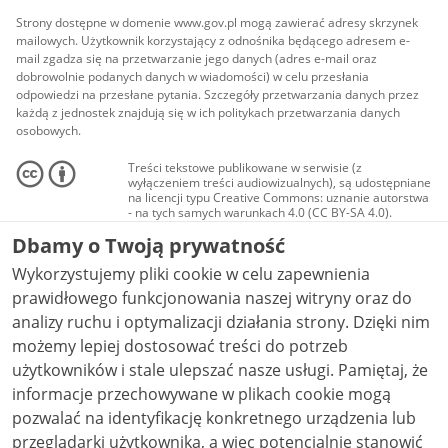
Strony dostępne w domenie www.gov.pl mogą zawierać adresy skrzynek
mailowych. Użytkownik korzystający z odnośnika będącego adresem e-
mail zgadza się na przetwarzanie jego danych (adres e-mail oraz
dobrowolnie podanych danych w wiadomości) w celu przesłania
odpowiedzi na przesłane pytania. Szczegóły przetwarzania danych przez
każdą z jednostek znajdują się w ich politykach przetwarzania danych
osobowych.
Treści tekstowe publikowane w serwisie (z
wyłączeniem treści audiowizualnych), są udostępniane
na licencji typu Creative Commons: uznanie autorstwa
- na tych samych warunkach 4.0 (CC BY-SA 4.0).
Materiały audiowizualne, w tym zdjęcia, materiały
Dbamy o Twoją prywatność
audio i wideo, są udostępniane na licencji typu
Creative Commons: uznanie autorstwa użycie
Wykorzystujemy pliki cookie w celu zapewnienia
niekomercyjne - bez utworów zależnych 4.0 (CC BY-
NC-ND 4.0), o ile nie jest to stwierdzone inaczej.
prawidłowego funkcjonowania naszej witryny oraz do
analizy ruchu i optymalizacji działania strony. Dzięki nim
możemy lepiej dostosować treści do potrzeb
użytkowników i stale ulepszać nasze usługi. Pamiętaj, że
informacje przechowywane w plikach cookie mogą
pozwalać na identyfikację konkretnego urządzenia lub
przeglądarki użytkownika, a więc potencjalnie stanowić