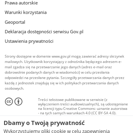
Prawa autorskie
Warunki korzystania
Geoportal
Deklaracja dostępności serwisu Gov.pl
Ustawienia prywatności
Strony dostępne w domenie www.gov.pl mogą zawierać adresy skrzynek
mailowych. Użytkownik korzystający z odnośnika będącego adresem e-
mail zgadza się na przetwarzanie jego danych (adres e-mail oraz
dobrowolnie podanych danych w wiadomości) w celu przesłania
odpowiedzi na przesłane pytania. Szczegóły przetwarzania danych przez
każdą z jednostek znajdują się w ich politykach przetwarzania danych
osobowych.
Treści tekstowe publikowane w serwisie (z
wyłączeniem treści audiowizualnych), są udostępniane
na licencji typu Creative Commons: uznanie autorstwa
- na tych samych warunkach 4.0 (CC BY-SA 4.0).
Materiały audiowizualne, w tym zdjęcia, materiały
Dbamy o Twoją prywatność
audio i wideo, są udostępniane na licencji typu
Creative Commons: uznanie autorstwa użycie
Wykorzystujemy pliki cookie w celu zapewnienia
niekomercyjne - bez utworów zależnych 4.0 (CC BY-