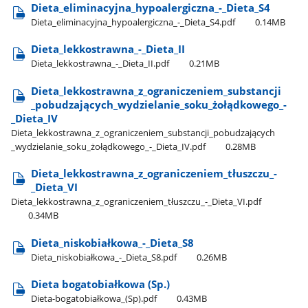
Dieta​_eliminacyjna​_hypoalergiczna​_-​_Dieta​_S4
Dieta​_eliminacyjna​_hypoalergiczna​_-​_Dieta​_S4.pdf
0.14MB
Dieta​_lekkostrawna​_-​_Dieta​_II
Dieta​_lekkostrawna​_-​_Dieta​_II.pdf
0.21MB
Dieta​_lekkostrawna​_z​_ograniczeniem​_substancji​
_pobudzających​_wydzielanie​_soku​_żołądkowego​_-​
_Dieta​_IV
Dieta​_lekkostrawna​_z​_ograniczeniem​_substancji​_pobudzających​
_wydzielanie​_soku​_żołądkowego​_-​_Dieta​_IV.pdf
0.28MB
Dieta​_lekkostrawna​_z​_ograniczeniem​_tłuszczu​_-​
_Dieta​_VI
Dieta​_lekkostrawna​_z​_ograniczeniem​_tłuszczu​_-​_Dieta​_VI.pdf
0.34MB
Dieta​_niskobiałkowa​_-​_Dieta​_S8
Dieta​_niskobiałkowa​_-​_Dieta​_S8.pdf
0.26MB
Dieta bogatobiałkowa (Sp.)
Dieta-bogatobiałkowa​_(Sp).pdf
0.43MB