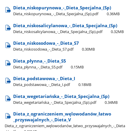
Dieta​_niskopurynowa​_-​_Dieta​_Specjalna​_(Sp)
Dieta​_niskopurynowa​_-​_Dieta​_Specjalna​_(Sp).pdf
0.36MB
Dieta​_niskosalicylanowa​_-​_Dieta​_Specjalna​_(Sp)
Dieta​_niskosalicylanowa​_-​_Dieta​_Specjalna​_(Sp).pdf
0.32MB
Dieta​_niskosodowa​_-​_Dieta​_S7
Dieta​_niskosodowa​_-​_Dieta​_S7.pdf
0.30MB
Dieta​_płynna​_-​_Dieta​_S5
Dieta​_płynna​_-​_Dieta​_S5.pdf
0.15MB
Dieta​_podstawowa​_-​_Dieta​_I
Dieta​_podstawowa​_-​_Dieta​_I.pdf
0.18MB
Dieta​_wegetariańska​_-​_Dieta​_Specjalna​_(Sp)
Dieta​_wegetariańska​_-​_Dieta​_Specjalna​_(Sp).pdf
0.34MB
Dieta​_z​_ograniczeniem​_węlowodanów​_łatwo​
_przyswajalnych​_-​_Dieta​_V
Dieta​_z​_ograniczeniem​_węlowodanów​_łatwo​_przyswajalnych​_-​_Dieta​