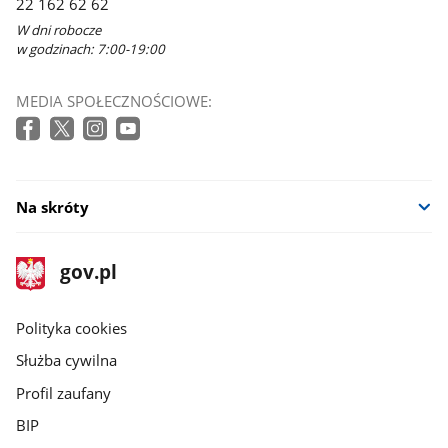
22 162 62 62
W dni robocze
w godzinach: 7:00-19:00
MEDIA SPOŁECZNOŚCIOWE:
Na skróty
stopka
Strona
gov.pl
gov.pl
główna
gov.pl
Polityka cookies
Służba cywilna
Profil zaufany
BIP