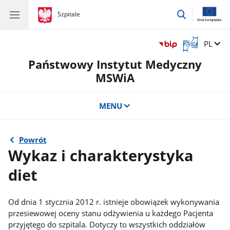
przejdź
gov.pl
Szpitale
gov.pl
Szpitale
do
wyszukiwar
Otwórz
Zmień 
PL
okno
Państwowy Instytut Medyczny
z
tłumaczem
MSWiA
języka
migowego
MENU
Powrót
Wykaz i charakterystyka
diet
Od dnia 1 stycznia 2012 r. istnieje obowiązek wykonywania
przesiewowej oceny stanu odżywienia u każdego Pacjenta
przyjętego do szpitala. Dotyczy to wszystkich oddziałów