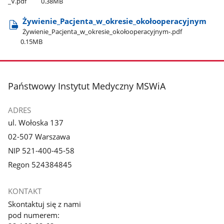
_V.pdf
0.38MB
Żywienie​_Pacjenta​_w​_okresie​_okołooperacyjnym
Żywienie​_Pacjenta​_w​_okresie​_okołooperacyjnym-.pdf
0.15MB
stopka
Państwowy Instytut Medyczny MSWiA
ADRES
ul. Wołoska 137
02-507 Warszawa
NIP 521-400-45-58
Regon 524384845
KONTAKT
Skontaktuj się z nami
pod numerem: