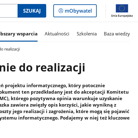
Logowanie
SZUKAJ
mObywatel
do
panelu
bszary wsparcia
Aktualności
Szkolenia
Baza wiedzy
 realizacji
ie do realizacji
ń projektu informatycznego, który potocznie
okument ten przedkładany jest do akceptacji Komitetu
KRMC), którego pozytywna opinia warunkuje uzyskanie
zka zawiera zwięzły opis korzyści, jakie wynikną z
oszty jego realizacji i zagrożenia, które mogą się pojawić
ystemu informatycznego. Podajemy w niej też kluczowe