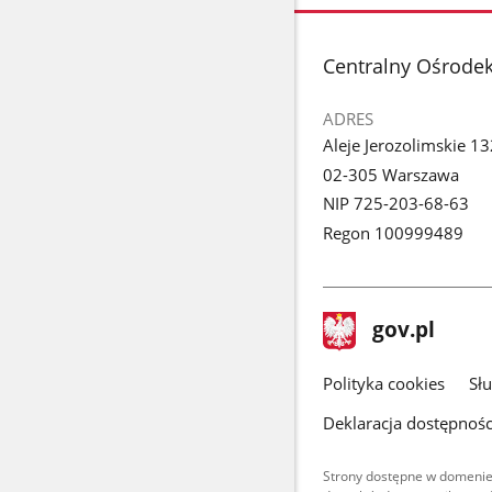
stopka
Centralny Ośrodek
ADRES
Aleje Jerozolimskie 1
02-305 Warszawa
NIP 725-203-68-63
Regon 100999489
stopka
Strona
gov.pl
gov.pl
główna
gov.pl
Polityka cookies
Sł
Deklaracja dostępnośc
Strony dostępne w domenie