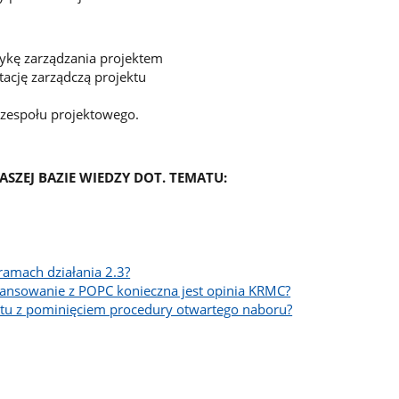
kę zarządzania projektem
cję zarządczą projektu
 zespołu projektowego.
SZEJ BAZIE WIEDZY DOT. TEMATU:
ramach działania 2.3?
nansowanie z POPC konieczna jest opinia KRMC?
tu z pominięciem procedury otwartego naboru?