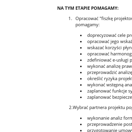
NA TYM ETAPIE POMAGAMY:
Opracować "fiszkę projekto
pomagamy:
doprecyzować cele pr
opracować jego wskaź
wskazać korzyści płyn
opracować harmonog
zdefiniować e-usługi p
wykonać analizę prawn
przeprowadzić analizę
określić ryzyka proje
wykonać wstępną anal
zaplanować funkcje s
zaplanować bezpiecz
2.Wybrać partnera projektu po
wykonanie analiz for
przeprowadzenie post
przygotowanie umowy 