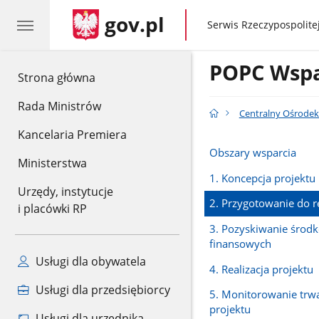
gov.pl
gov.pl
Serwis Rzeczypospolitej
POPC Wspa
gov.pl
Strona główna
Rada Ministrów
Centralny Ośrodek
Kancelaria Premiera
Obszary wsparcia
Ministerstwa
1. Koncepcja projektu
Urzędy, instytucje
2. Przygotowanie do re
i placówki RP
3. Pozyskiwanie środ
finansowych
Usługi dla obywatela
4. Realizacja projektu
Usługi dla przedsiębiorcy
5. Monitorowanie trwa
projektu
Usługi dla urzędnika