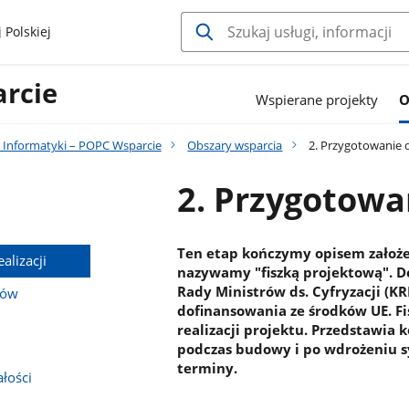
 Polskiej
rcie
Wspierane projekty
O
 Informatyki – POPC Wsparcie
Obszary wsparcia
2. Przygotowanie do
2. Przygotowan
Ten etap kończymy opisem założe
alizacji
nazywamy "fiszką projektową". D
Rady Ministrów ds. Cyfryzacji (
ków
dofinansowania ze środków UE. Fis
realizacji projektu. Przedstawia k
podczas budowy i po wdrożeniu s
terminy.
łości