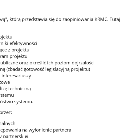
wą", którą przedstawia się do zaopiniowania KRMC. Tutaj
ojektu
niki efektywności
ące z projektu
ram projektu
ubliczne oraz określić ich poziom dojrzałości
ą (zbadać gotowość legislacyjną projektu)
 interesariuszy
ktowe
izę techniczną
ystemu
eństwo systemu.
przez:
malnych
ępowania na wyłonienie partnera
partnerskiej.