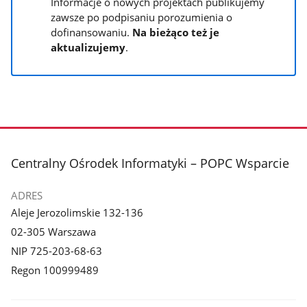
Informacje o nowych projektach publikujemy
zawsze po podpisaniu porozumienia o
dofinansowaniu.
Na bieżąco też je
aktualizujemy
.
stopka
Centralny Ośrodek Informatyki – POPC Wsparcie
ADRES
Aleje Jerozolimskie 132-136
02-305 Warszawa
NIP 725-203-68-63
Regon 100999489