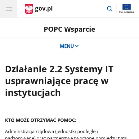
gov.pl
przejdź
do
wyszukiwar
POPC Wsparcie
MENU
Działanie 2.2 Systemy IT
usprawniające pracę w
instytucjach
KTO MOŻE OTRZYMAĆ POMOC:
Administracja rządowa (jednostki podległe i
nadzorowane) oraz partnerstwa tworzone pomiędzy tymi