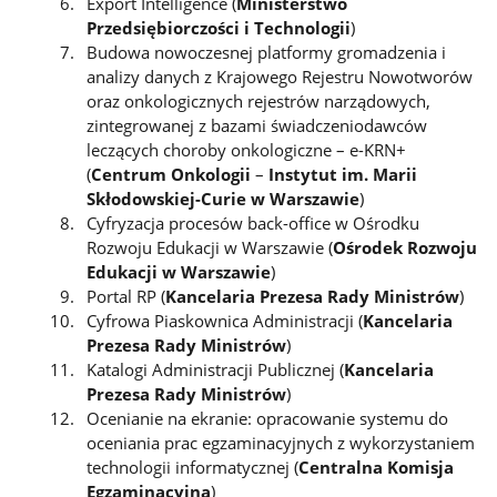
Export Intelligence (
Ministerstwo
Przedsiębiorczości i Technologii
)
Budowa nowoczesnej platformy gromadzenia i
analizy danych z Krajowego Rejestru Nowotworów
oraz onkologicznych rejestrów narządowych,
zintegrowanej z bazami świadczeniodawców
leczących choroby onkologiczne – e-KRN+
(
Centrum Onkologii
–
Instytut im. Marii
Skłodowskiej-Curie w Warszawie
)
Cyfryzacja procesów back-office w Ośrodku
Rozwoju Edukacji w Warszawie (
Ośrodek Rozwoju
Edukacji w Warszawie
)
Portal RP (
Kancelaria Prezesa Rady Ministrów
)
Cyfrowa Piaskownica Administracji (
Kancelaria
Prezesa Rady Ministrów
)
Katalogi Administracji Publicznej (
Kancelaria
Prezesa Rady Ministrów
)
Ocenianie na ekranie: opracowanie systemu do
oceniania prac egzaminacyjnych z wykorzystaniem
technologii informatycznej (
Centralna Komisja
Egzaminacyjna
)