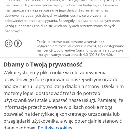
mailowych. Użytkownik korzystający z odnośnika będącego adresem e-
mail zgadza się na przetwarzanie jego danych (adres e-mail oraz
dobrowolnie podanych danych w wiadomości) w celu przesłania
odpowiedzi na przesłane pytania. Szczegóły przetwarzania danych przez
każdą z jednostek znajdują się w ich politykach przetwarzania danych
osobowych.
Treści tekstowe publikowane w serwisie (z
wyłączeniem treści audiowizualnych), są udostępniane
na licencji typu Creative Commons: uznanie autorstwa
- na tych samych warunkach 4.0 (CC BY-SA 4.0).
Materiały audiowizualne, w tym zdjęcia, materiały
Dbamy o Twoją prywatność
audio i wideo, są udostępniane na licencji typu
Creative Commons: uznanie autorstwa użycie
Wykorzystujemy pliki cookie w celu zapewnienia
niekomercyjne - bez utworów zależnych 4.0 (CC BY-
NC-ND 4.0), o ile nie jest to stwierdzone inaczej.
prawidłowego funkcjonowania naszej witryny oraz do
analizy ruchu i optymalizacji działania strony. Dzięki nim
możemy lepiej dostosować treści do potrzeb
użytkowników i stale ulepszać nasze usługi. Pamiętaj, że
informacje przechowywane w plikach cookie mogą
pozwalać na identyfikację konkretnego urządzenia lub
przeglądarki użytkownika, a więc potencjalnie stanowić
dane osobowe.
Polityka cookies