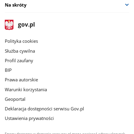
Na skróty
stopka
Strona
gov.pl
gov.pl
główna
gov.pl
Polityka cookies
Służba cywilna
Profil zaufany
BIP
Prawa autorskie
Warunki korzystania
Geoportal
Deklaracja dostępności serwisu Gov.pl
Ustawienia prywatności
Strony dostępne w domenie www.gov.pl mogą zawierać adresy skrzynek