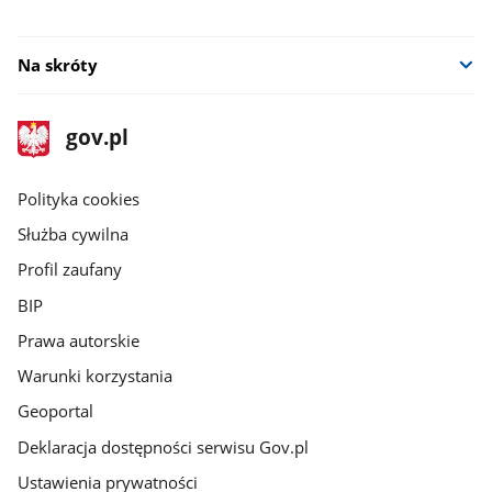
Na skróty
stopka
Strona
gov.pl
gov.pl
główna
gov.pl
Polityka cookies
Służba cywilna
Profil zaufany
BIP
Prawa autorskie
Warunki korzystania
Geoportal
Deklaracja dostępności serwisu Gov.pl
Ustawienia prywatności