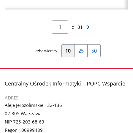
Następna
z
31
strona
wyników
10
25
50
Liczba wierszy:
Pokaż
Pokaż
Pokaż
10
25
50
wierszy
wierszy
wierszy
na
na
na
stopka
Centralny Ośrodek Informatyki – POPC Wsparcie
stronę
stronę
stronę
ADRES
Aleje Jerozolimskie 132-136
02-305 Warszawa
NIP 725-203-68-63
Regon 100999489