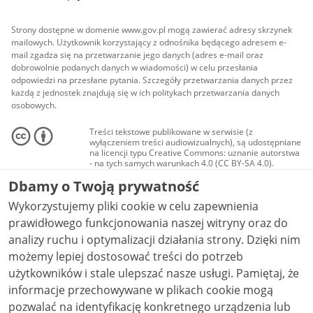
Strony dostępne w domenie www.gov.pl mogą zawierać adresy skrzynek
mailowych. Użytkownik korzystający z odnośnika będącego adresem e-
mail zgadza się na przetwarzanie jego danych (adres e-mail oraz
dobrowolnie podanych danych w wiadomości) w celu przesłania
odpowiedzi na przesłane pytania. Szczegóły przetwarzania danych przez
każdą z jednostek znajdują się w ich politykach przetwarzania danych
osobowych.
Treści tekstowe publikowane w serwisie (z
wyłączeniem treści audiowizualnych), są udostępniane
na licencji typu Creative Commons: uznanie autorstwa
- na tych samych warunkach 4.0 (CC BY-SA 4.0).
Materiały audiowizualne, w tym zdjęcia, materiały
Dbamy o Twoją prywatność
audio i wideo, są udostępniane na licencji typu
Creative Commons: uznanie autorstwa użycie
Wykorzystujemy pliki cookie w celu zapewnienia
niekomercyjne - bez utworów zależnych 4.0 (CC BY-
NC-ND 4.0), o ile nie jest to stwierdzone inaczej.
prawidłowego funkcjonowania naszej witryny oraz do
analizy ruchu i optymalizacji działania strony. Dzięki nim
możemy lepiej dostosować treści do potrzeb
użytkowników i stale ulepszać nasze usługi. Pamiętaj, że
informacje przechowywane w plikach cookie mogą
pozwalać na identyfikację konkretnego urządzenia lub