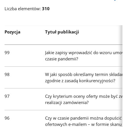
aby
Liczba elementów:
310
rozpocząć
wyszukiwanie.
Wyniki
pojawią
Pozycja
Tytuł publikacji
się
automatycznie.
99
Jakie zapisy wprowadzić do wzoru umowy
czasie pandemii?
98
W jaki sposób określamy termin składani
zgodnie z zasadą konkurencyjności?
97
Czy kryterium oceny oferty może być zw
realizacji zamówienia?
96
Czy w czasie pandemii można dopuścić sk
ofertowych e-mailem – w formie skanu of