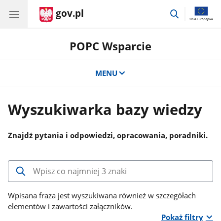
gov.pl
przejdź
do
wyszukiwar
POPC Wsparcie
MENU
Wyszukiwarka bazy wiedzy
Znajdź pytania i odpowiedzi, opracowania, poradniki.
Wpisz
co
najmniej
Wpisana fraza jest wyszukiwana również w szczegółach
3
elementów i zawartości załączników.
znaki,
Pokaż filtry