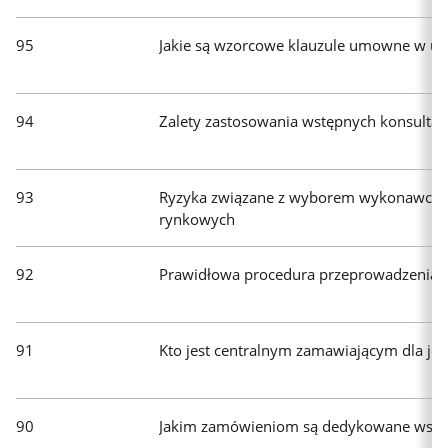
95
Jakie są wzorcowe klauzule umowne w u
94
Zalety zastosowania wstępnych konsultac
93
Ryzyka związane z wyborem wykonawcy, k
rynkowych
92
Prawidłowa procedura przeprowadzenia w
91
Kto jest centralnym zamawiającym dla jed
90
Jakim zamówieniom są dedykowane wstęp