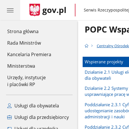
gov.pl
gov.pl
Serwis Rzeczypospolitej
POPC Wspa
gov.pl
Strona główna
Rada Ministrów
Centralny Ośrodek
Kancelaria Premiera
Wspierane projekty
Ministerstwa
Działanie 2.1 Usługi e
Urzędy, instytucje
dla obywateli
i placówki RP
Działanie 2.2 Systemy 
usprawniające pracę w
Poddziałanie 2.3.1 Cy
Usługi dla obywatela
udostępnianie zasob
administracji i nauki
Usługi dla przedsiębiorcy
Poddziałanie 2.3.2 Cy
Usługi dla urzędnika