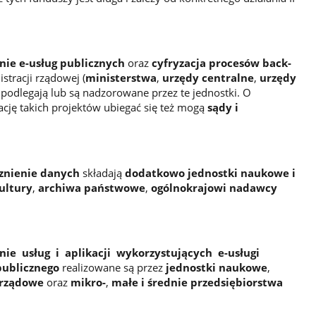
nie e-usług publicznych
oraz
cyfryzacja procesów back-
stracji rządowej (
ministerstwa
,
urzędy centralne
,
urzędy
 podlegają lub są nadzorowane przez te jednostki. O
ację takich projektów ubiegać się też mogą
sądy i
znienie danych
składają
dodatkowo jednostki naukowe i
ultury
,
archiwa państwowe
,
ogólnokrajowi nadawcy
nie usług i aplikacji wykorzystujących e-usługi
publicznego
realizowane są przez
jednostki naukowe
,
arządowe
oraz
mikro-
,
małe i średnie przedsiębiorstwa