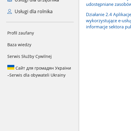
udostępniane zasobów
Usługi dla rolnika
Działanie 2.4 Aplikacj
wykorzystujące e-usług
informacje sektora pu
Profil zaufany
Baza wiedzy
Serwis Służby Cywilnej
Сайт для громадян України
–
Serwis dla obywateli Ukrainy