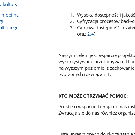
 kultury
e mobilne
Wysoka dostępność i jakość 
i i
Cyfryzacja procesów back-of
blicznego
Cyfrowa dostępność i użytec
oraz
2.4
).
Naszym celem jest wsparcie projektów
wykorzystywane przez obywateli i 
najwyższym poziomie, z zachowaniem
tworzonych rozwiązań IT.
KTO MOŻE OTRZYMAĆ POMOC:
Prośbę o wsparcie kierują do nas in
Zwracają się do nas również organizac
Lista uprawnionych do skorzystania z 