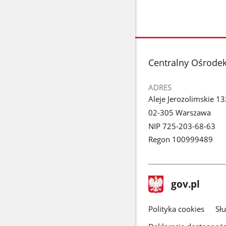
stopka
Centralny Ośrodek
ADRES
Aleje Jerozolimskie 1
02-305 Warszawa
NIP 725-203-68-63
Regon 100999489
stopka
Strona
gov.pl
gov.pl
główna
gov.pl
Polityka cookies
Sł