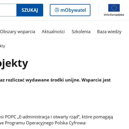
Logowanie
SZUKAJ
mObywatel
do
panelu
Obszary wsparcia
Aktualności
Szkolenia
Baza wiedzy
kty
jekty
z rozliczać wydawane środki unijne. Wsparcie jest
 osi POPC „E-administracja i otwarty rząd”, które pomagają
owe Programu Operacyjnego Polska Cyfrowa: