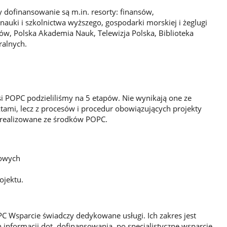
y dofinansowanie są m.in. resorty: finansów,
 nauki i szkolnictwa wyższego, gospodarki morskiej i żeglugi
tów, Polska Akademia Nauk, Telewizja Polska, Biblioteka
ralnych.
si POPC podzieliliśmy na 5 etapów. Nie wynikają one ze
ami, lecz z procesów i procedur obowiązujących projekty
b realizowane ze środków POPC.
sowych
ojektu.
C Wsparcie świadczy dedykowane usługi. Ich zakres jest
 informacji dot. dofinansowania, po specjalistyczne wsparcie