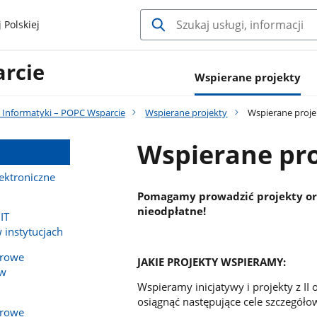
 Polskiej
rcie
Wspierane projekty
 Informatyki – POPC Wsparcie
Wspierane projekty
Wspierane proje
Wspierane pro
lektroniczne
Pomagamy prowadzić projekty ora
nieodpłatne!
IT
 instytucjach
frowe
JAKIE PROJEKTY WSPIERAMY:
ów
Wspieramy inicjatywy i projekty z II
osiągnąć następujące cele szczegół
frowe