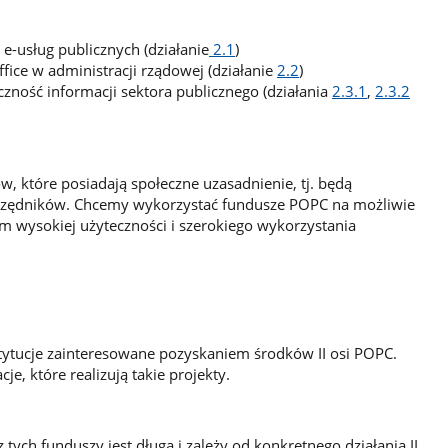
e-usług publicznych (działanie
2.1
)
fice w administracji rządowej (działanie
2.2
)
zność informacji sektora publicznego (działania
2.3.1
,
2.3.2
, które posiadają społeczne uzasadnienie, tj. będą
urzędników. Chcemy wykorzystać fundusze POPC na możliwie
 wysokiej użyteczności i szerokiego wykorzystania
stytucje zainteresowane pozyskaniem środków II osi POPC.
je, które realizują takie projekty.
tych funduszy jest długa i zależy od konkretnego działania II