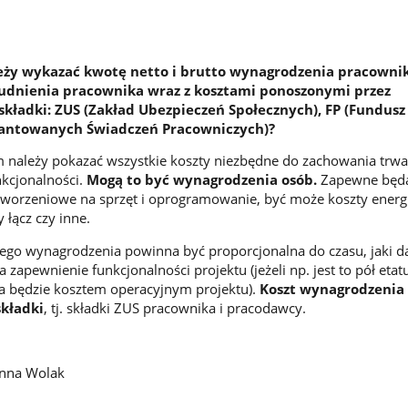
ależy wykazać kwotę netto i brutto wynagrodzenia pracownik
rudnienia pracownika wraz z kosztami ponoszonymi przez
kładki: ZUS (Zakład Ubezpieczeń Społecznych), FP (Fundusz 
antowanych Świadczeń Pracowniczych)?
 należy pokazać wszystkie koszty niezbędne do zachowania trwa
unkcjonalności.
Mogą to być wynagrodzenia osób.
Zapewne będą
tworzeniowe na sprzęt i oprogramowanie, być może koszty energi
 łącz czy inne.
o wynagrodzenia powinna być proporcjonalna do czasu, jaki d
zapewnienie funkcjonalności projektu (jeżeli np. jest to pół etatu
 będzie kosztem operacyjnym projektu).
Koszt wynagrodzenia
składki
, tj. składki ZUS pracownika i pracodawcy.
Anna Wolak