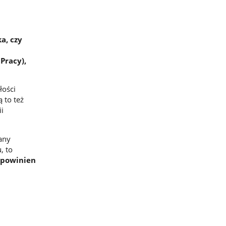
a, czy
Pracy),
łości
 to też
i
any
, to
 powinien