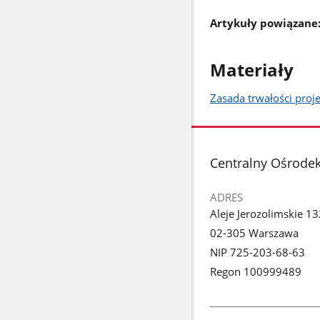
Artykuły powiązane
Materiały
Zasada trwałości proj
stopka
Centralny Ośrodek
ADRES
Aleje Jerozolimskie 1
02-305 Warszawa
NIP 725-203-68-63
Regon 100999489