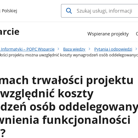
 Polskiej
rcie
Wspierane projekty
 Informatyki – POPC Wsparcie
Baza wiedzy
Pytania i odpowiedzi
łości projektu można uwzględnić koszty wynagrodzeń osób oddelegowanych
mach trwałości projektu
względnić koszty
dzeń osób oddelegowan
wnienia funkcjonalności
?