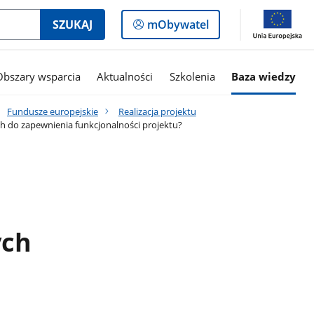
Logowanie
SZUKAJ
mObywatel
do
panelu
Obszary wsparcia
Aktualności
Szkolenia
Baza wiedzy
Fundusze europejskie
Realizacja projektu
 do zapewnienia funkcjonalności projektu?
ych