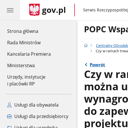
gov.pl
gov.pl
Serwis Rzeczypospolitej
POPC Wspa
gov.pl
Strona główna
Rada Ministrów
Centralny Ośrodek
Czy w ramach trwa
Kancelaria Premiera
Powrót
Ministerstwa
Czy w ra
Urzędy, instytucje
można u
i placówki RP
wynagro
Usługi dla obywatela
do zape
Usługi dla przedsiębiorcy
projektu
Usługi dla urzędnika