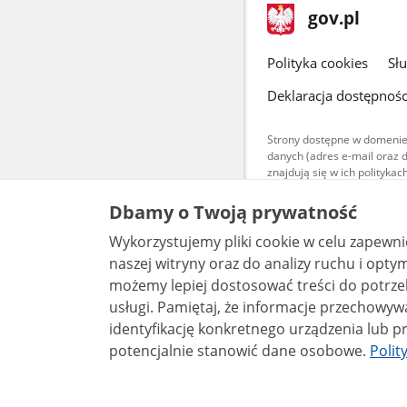
stopka
Strona
gov.pl
gov.pl
główna
gov.pl
Polityka cookies
Sł
Deklaracja dostępnośc
Strony dostępne w domenie
danych (adres e-mail oraz 
znajdują się w ich polityk
Treści teksto
Dbamy o Twoją prywatność
udostępniane
warunkach 4.0
Wykorzystujemy pliki cookie w celu zapewn
są udostępni
bez utworów z
naszej witryny oraz do analizy ruchu i optymalizacj
możemy lepiej dostosować treści do potrzeb
usługi. Pamiętaj, że informacje przechowywane w plikach cookie mogą pozwalać na
identyfikację konkretnego urządzenia lub pr
potencjalnie stanowić dane osobowe.
Polit