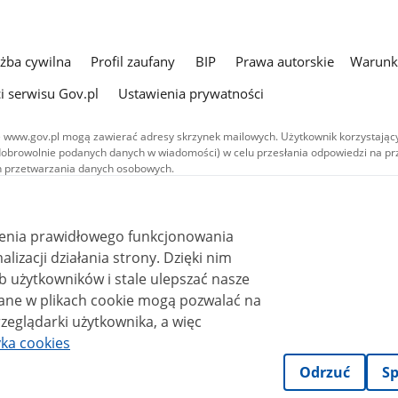
użba cywilna
Profil zaufany
BIP
Prawa autorskie
Warunki
i serwisu Gov.pl
Ustawienia prywatności
 www.gov.pl mogą zawierać adresy skrzynek mailowych. Użytkownik korzystający
dobrowolnie podanych danych w wiadomości) w celu przesłania odpowiedzi na prz
ach przetwarzania danych osobowych.
we publikowane w serwisie (z wyłączeniem treści audiowizualnych), są
 na licencji typu Creative Commons: uznanie autorstwa - na tych samych
 (CC BY-SA 4.0). Materiały audiowizualne, w tym zdjęcia, materiały audio i wideo
ienia prawidłowego funkcjonowania
ane na licencji typu Creative Commons: uznanie autorstwa użycie niekomercyjne 
ależnych 4.0 (CC BY-NC-ND 4.0), o ile nie jest to stwierdzone inaczej.
i działania strony. Dzięki nim
 użytkowników i stale ulepszać nasze
zeglądarki użytkownika, a więc
yka cookies
Odrzuć
Sp