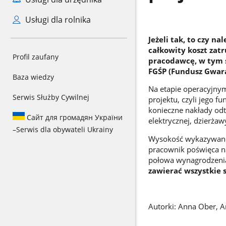
Usługi dla rolnika
Jeżeli tak, to czy n
całkowity koszt zat
Profil zaufany
pracodawcę, w tym s
FGŚP (Fundusz Gwar
Baza wiedzy
Na etapie operacyjnym
Serwis Służby Cywilnej
projektu, czyli jego f
konieczne nakłady od
Сайт для громадян України
elektrycznej, dzierżawy
–
Serwis dla obywateli Ukrainy
Wysokość wykazywaneg
pracownik poświęca na 
połowa wynagrodzenia
zawierać wszystkie 
Autorki: Anna Ober, 