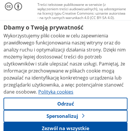
Treści tekstowe publikowane w serwisie (z
wyłączeniem treści audiowizualnych), są udostępniane
na licencji typu Creative Commons: uznanie autorstwa
- na tych samych warunkach 4.0 (CC BY-SA 4.0).
Materiały audiowizualne, w tym zdjęcia, materiały
Dbamy o Twoją prywatność
audio i wideo, są udostępniane na licencji typu
Creative Commons: uznanie autorstwa użycie
Wykorzystujemy pliki cookie w celu zapewnienia
niekomercyjne - bez utworów zależnych 4.0 (CC BY-
NC-ND 4.0), o ile nie jest to stwierdzone inaczej.
prawidłowego funkcjonowania naszej witryny oraz do
analizy ruchu i optymalizacji działania strony. Dzięki nim
możemy lepiej dostosować treści do potrzeb
użytkowników i stale ulepszać nasze usługi. Pamiętaj, że
informacje przechowywane w plikach cookie mogą
pozwalać na identyfikację konkretnego urządzenia lub
przeglądarki użytkownika, a więc potencjalnie stanowić
dane osobowe.
Polityka cookies
Odrzuć
Spersonalizuj
Zezwól na wszystkie