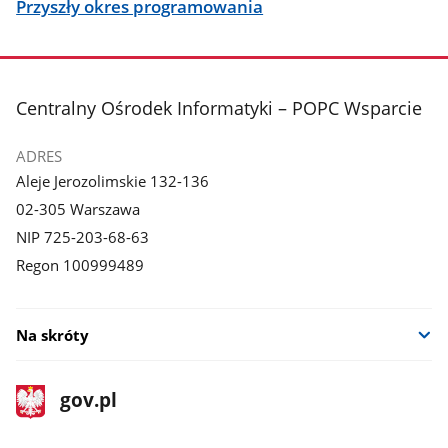
Przyszły okres programowania
stopka
Centralny Ośrodek Informatyki – POPC Wsparcie
ADRES
Aleje Jerozolimskie 132-136
02-305 Warszawa
NIP 725-203-68-63
Regon 100999489
Na skróty
stopka
Strona
gov.pl
gov.pl
główna