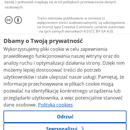
każdą z jednostek znajdują się w ich politykach przetwarzania danych
osobowych.
Treści tekstowe publikowane w serwisie (z
wyłączeniem treści audiowizualnych), są udostępniane
na licencji typu Creative Commons: uznanie autorstwa
- na tych samych warunkach 4.0 (CC BY-SA 4.0).
Materiały audiowizualne, w tym zdjęcia, materiały
Dbamy o Twoją prywatność
audio i wideo, są udostępniane na licencji typu
Creative Commons: uznanie autorstwa użycie
Wykorzystujemy pliki cookie w celu zapewnienia
niekomercyjne - bez utworów zależnych 4.0 (CC BY-
NC-ND 4.0), o ile nie jest to stwierdzone inaczej.
prawidłowego funkcjonowania naszej witryny oraz do
analizy ruchu i optymalizacji działania strony. Dzięki nim
możemy lepiej dostosować treści do potrzeb
użytkowników i stale ulepszać nasze usługi. Pamiętaj, że
informacje przechowywane w plikach cookie mogą
pozwalać na identyfikację konkretnego urządzenia lub
przeglądarki użytkownika, a więc potencjalnie stanowić
dane osobowe.
Polityka cookies
Odrzuć
Spersonalizuj