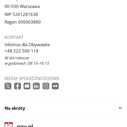
00-930 Warszawa
NIP 5261281638
Regon 000063880
KONTAKT
Infolinia dla Obywatela
+48 222 500 118
W dni robocze
w godzinach: 08:15-16:15
MEDIA SPOŁECZNOŚCIOWE:
Na skróty
stopka
Strona
gov.pl