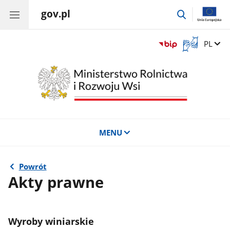
gov.pl
przejdź
do
wyszukiwar
Otwórz
Zmień 
PL
okno
z
tłumaczem
języka
migowego
MENU
Powrót
Akty prawne
Wyroby winiarskie