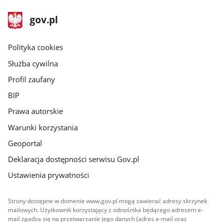
stopka
Strona
gov.pl
gov.pl
główna
gov.pl
Polityka cookies
Służba cywilna
Profil zaufany
BIP
Prawa autorskie
Warunki korzystania
Geoportal
Deklaracja dostępności serwisu Gov.pl
Ustawienia prywatności
Strony dostępne w domenie www.gov.pl mogą zawierać adresy skrzynek
mailowych. Użytkownik korzystający z odnośnika będącego adresem e-
mail zgadza się na przetwarzanie jego danych (adres e-mail oraz