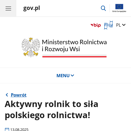
gov.pl
przejdź
do
wyszukiwar
Otwórz
Zmień 
PL
okno
z
tłumaczem
języka
migowego
MENU
Powrót
Aktywny rolnik to siła
polskiego rolnictwa!
13.08.2025