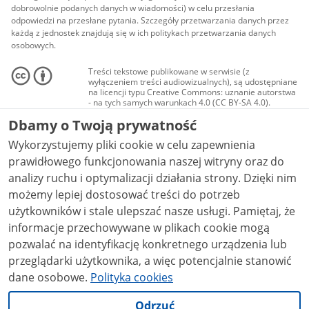
dobrowolnie podanych danych w wiadomości) w celu przesłania
odpowiedzi na przesłane pytania. Szczegóły przetwarzania danych przez
każdą z jednostek znajdują się w ich politykach przetwarzania danych
osobowych.
Treści tekstowe publikowane w serwisie (z
wyłączeniem treści audiowizualnych), są udostępniane
na licencji typu Creative Commons: uznanie autorstwa
- na tych samych warunkach 4.0 (CC BY-SA 4.0).
Materiały audiowizualne, w tym zdjęcia, materiały
Dbamy o Twoją prywatność
audio i wideo, są udostępniane na licencji typu
Creative Commons: uznanie autorstwa użycie
Wykorzystujemy pliki cookie w celu zapewnienia
niekomercyjne - bez utworów zależnych 4.0 (CC BY-
NC-ND 4.0), o ile nie jest to stwierdzone inaczej.
prawidłowego funkcjonowania naszej witryny oraz do
analizy ruchu i optymalizacji działania strony. Dzięki nim
możemy lepiej dostosować treści do potrzeb
użytkowników i stale ulepszać nasze usługi. Pamiętaj, że
informacje przechowywane w plikach cookie mogą
pozwalać na identyfikację konkretnego urządzenia lub
przeglądarki użytkownika, a więc potencjalnie stanowić
dane osobowe.
Polityka cookies
Odrzuć