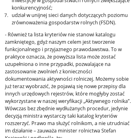
inwestycje w gospodarstwach rolnych zwiększające
konkurencyjność;
udział w unijnej sieci danych dotyczących poziomu
zrównoważenia gospodarstw rolnych (FSDN).
- Również ta lista kryteriów nie stanowi katalogu
zamkniętego, gdyż naszym celem jest tworzenie
funkcjonalnego i przyjaznego prawodawstwa. To w
praktyce oznacza, że powyższa lista może zostać
uzupełniona o inne przypadki, pozwalające na
zastosowanie zwolnień z konieczności
dokumentowania aktywności rolniczej. Możemy sobie
już teraz wyobrazić, że pojawią się nowe przepisy dla
innych urzędowych rejestrów, które mogłyby zostać
wykorzystane w naszej weryfikacji „Aktywnego rolnika”.
Wówczas bez zbędnie wydłużanych procedur, jedynie
decyzją ministra wystarczy taki katalog kryteriów
rozszerzyć. Prawo ma służyć rolnikom, a nie utrudniać
im działanie – zauważa minister rolnictwa Stefan
Krajewski i podkreśla, że: