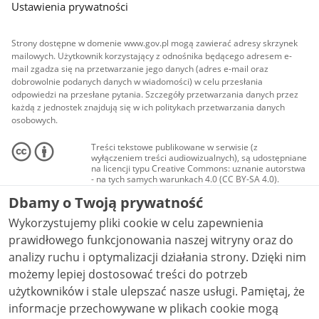
Ustawienia prywatności
Strony dostępne w domenie www.gov.pl mogą zawierać adresy skrzynek
mailowych. Użytkownik korzystający z odnośnika będącego adresem e-
mail zgadza się na przetwarzanie jego danych (adres e-mail oraz
dobrowolnie podanych danych w wiadomości) w celu przesłania
odpowiedzi na przesłane pytania. Szczegóły przetwarzania danych przez
każdą z jednostek znajdują się w ich politykach przetwarzania danych
osobowych.
Treści tekstowe publikowane w serwisie (z
wyłączeniem treści audiowizualnych), są udostępniane
na licencji typu Creative Commons: uznanie autorstwa
- na tych samych warunkach 4.0 (CC BY-SA 4.0).
Materiały audiowizualne, w tym zdjęcia, materiały
Dbamy o Twoją prywatność
audio i wideo, są udostępniane na licencji typu
Creative Commons: uznanie autorstwa użycie
Wykorzystujemy pliki cookie w celu zapewnienia
niekomercyjne - bez utworów zależnych 4.0 (CC BY-
NC-ND 4.0), o ile nie jest to stwierdzone inaczej.
prawidłowego funkcjonowania naszej witryny oraz do
analizy ruchu i optymalizacji działania strony. Dzięki nim
możemy lepiej dostosować treści do potrzeb
użytkowników i stale ulepszać nasze usługi. Pamiętaj, że
informacje przechowywane w plikach cookie mogą