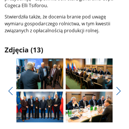
Cogeca Elli Tsiforou.
Stwierdziła także, że docenia branie pod uwagę
wymiaru gospodarczego rolnictwa, w tym kwestii
związanych z opłacalnością produkcji rolnej.
Zdjęcia (13)
Pokaż
Pokaż
zdjęcie
zdjęcie
Pokaż
Poka
1
2
poprzednie
nest
z
z
zdjęcia
zdjęc
galerii.
galerii.
Pokaż
Pokaż