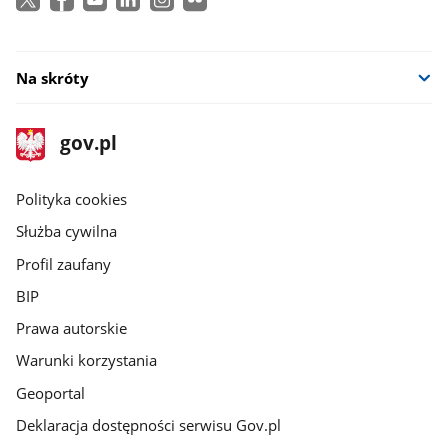
Na skróty
stopka
Strona
gov.pl
gov.pl
główna
gov.pl
Polityka cookies
Służba cywilna
Profil zaufany
BIP
Prawa autorskie
Warunki korzystania
Geoportal
Deklaracja dostępności serwisu Gov.pl