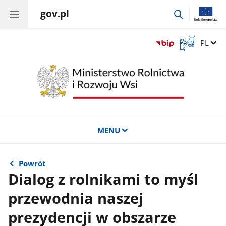
gov.pl
przejdź
do
wyszukiwar
Otwórz
Zmień 
PL
okno
z
tłumaczem
języka
migowego
MENU
Powrót
Dialog z rolnikami to myśl
przewodnia naszej
prezydencji w obszarze