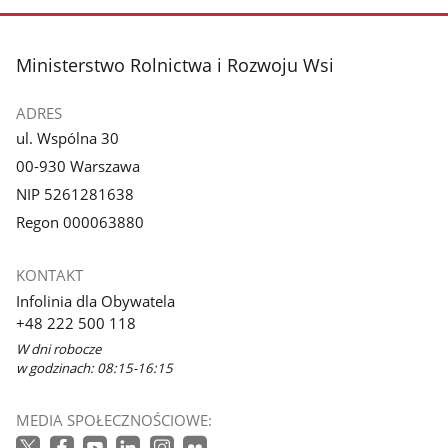
zdjęcie
zdjęcie
3
4
z
z
stopka
Ministerstwo Rolnictwa i Rozwoju Wsi
galerii.
galerii.
ADRES
ul. Wspólna 30
00-930 Warszawa
NIP 5261281638
Regon 000063880
KONTAKT
Infolinia dla Obywatela
+48 222 500 118
W dni robocze
w godzinach: 08:15-16:15
MEDIA SPOŁECZNOŚCIOWE: