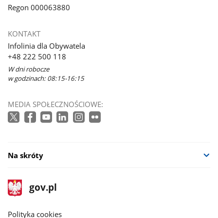
Regon 000063880
KONTAKT
Infolinia dla Obywatela
+48 222 500 118
W dni robocze
w godzinach: 08:15-16:15
MEDIA SPOŁECZNOŚCIOWE:
Na skróty
stopka
Strona
gov.pl
gov.pl
główna
gov.pl
Polityka cookies