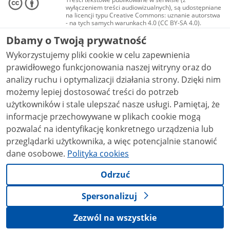
wyłączeniem treści audiowizualnych), są udostępniane
na licencji typu Creative Commons: uznanie autorstwa
- na tych samych warunkach 4.0 (CC BY-SA 4.0).
Materiały audiowizualne, w tym zdjęcia, materiały
Dbamy o Twoją prywatność
audio i wideo, są udostępniane na licencji typu
Creative Commons: uznanie autorstwa użycie
Wykorzystujemy pliki cookie w celu zapewnienia
niekomercyjne - bez utworów zależnych 4.0 (CC BY-
NC-ND 4.0), o ile nie jest to stwierdzone inaczej.
prawidłowego funkcjonowania naszej witryny oraz do
analizy ruchu i optymalizacji działania strony. Dzięki nim
możemy lepiej dostosować treści do potrzeb
użytkowników i stale ulepszać nasze usługi. Pamiętaj, że
informacje przechowywane w plikach cookie mogą
pozwalać na identyfikację konkretnego urządzenia lub
przeglądarki użytkownika, a więc potencjalnie stanowić
dane osobowe.
Polityka cookies
Odrzuć
Spersonalizuj
Zezwól na wszystkie