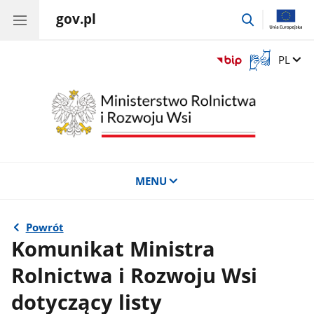
gov.pl
przejdź
do
wyszukiwar
Otwórz
Zmień 
PL
okno
z
tłumaczem
języka
migowego
MENU
Powrót
Komunikat Ministra
Rolnictwa i Rozwoju Wsi
dotyczący listy