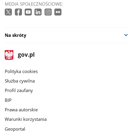
MEDIA SPOŁECZNOŚCIOWE:
Na skróty
stopka
Strona
gov.pl
gov.pl
główna
gov.pl
Polityka cookies
Służba cywilna
Profil zaufany
BIP
Prawa autorskie
Warunki korzystania
Geoportal