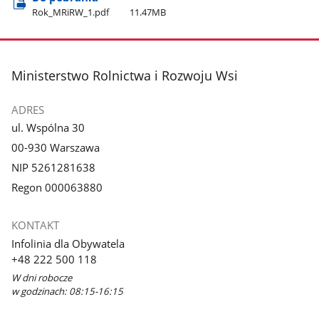
Rok​_MRiRW​_1.pdf
11.47MB
stopka
Ministerstwo Rolnictwa i Rozwoju Wsi
ADRES
ul. Wspólna 30
00-930 Warszawa
NIP 5261281638
Regon 000063880
KONTAKT
Infolinia dla Obywatela
+48 222 500 118
W dni robocze
w godzinach: 08:15-16:15