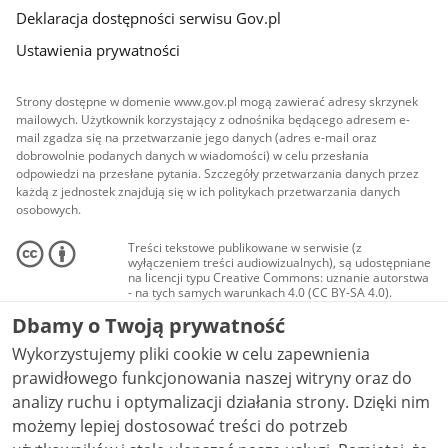
Deklaracja dostępności serwisu Gov.pl
Ustawienia prywatności
Strony dostępne w domenie www.gov.pl mogą zawierać adresy skrzynek
mailowych. Użytkownik korzystający z odnośnika będącego adresem e-
mail zgadza się na przetwarzanie jego danych (adres e-mail oraz
dobrowolnie podanych danych w wiadomości) w celu przesłania
odpowiedzi na przesłane pytania. Szczegóły przetwarzania danych przez
każdą z jednostek znajdują się w ich politykach przetwarzania danych
osobowych.
Treści tekstowe publikowane w serwisie (z
wyłączeniem treści audiowizualnych), są udostępniane
na licencji typu Creative Commons: uznanie autorstwa
- na tych samych warunkach 4.0 (CC BY-SA 4.0).
Materiały audiowizualne, w tym zdjęcia, materiały
Dbamy o Twoją prywatność
audio i wideo, są udostępniane na licencji typu
Creative Commons: uznanie autorstwa użycie
Wykorzystujemy pliki cookie w celu zapewnienia
niekomercyjne - bez utworów zależnych 4.0 (CC BY-
NC-ND 4.0), o ile nie jest to stwierdzone inaczej.
prawidłowego funkcjonowania naszej witryny oraz do
analizy ruchu i optymalizacji działania strony. Dzięki nim
możemy lepiej dostosować treści do potrzeb