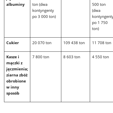
albuminy
ton (dwa
500 ton
kontyngenty
(dwa
po 3 000 ton)
kontyngent
po 1 750
ton)
Cukier
20 070 ton
109 438 ton
11 708 ton
Kasze i
7 800 ton
8 603 ton
4 550 ton
mączki z
jęczmienia;
ziarna zbóż
obrobione
w inny
sposób