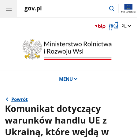
gov.pl
przejdź
do
wyszukiwa
Otwórz
Zmień 
PL
okno
z
tłumaczem
języka
migowego
MENU
Powrót
Komunikat dotyczący
warunków handlu UE z
Ukrainą, które wejdą w