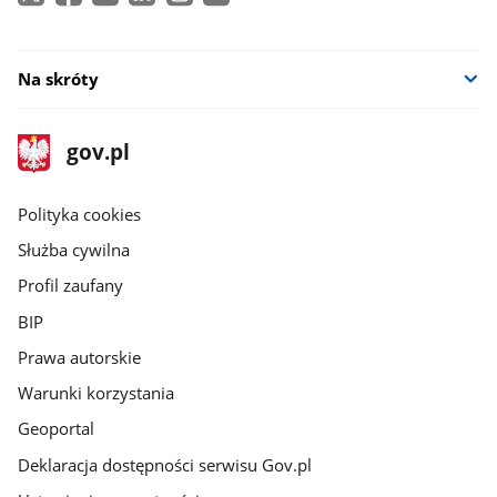
Na skróty
stopka
Strona
gov.pl
gov.pl
główna
gov.pl
Polityka cookies
Służba cywilna
Profil zaufany
BIP
Prawa autorskie
Warunki korzystania
Geoportal
Deklaracja dostępności serwisu Gov.pl