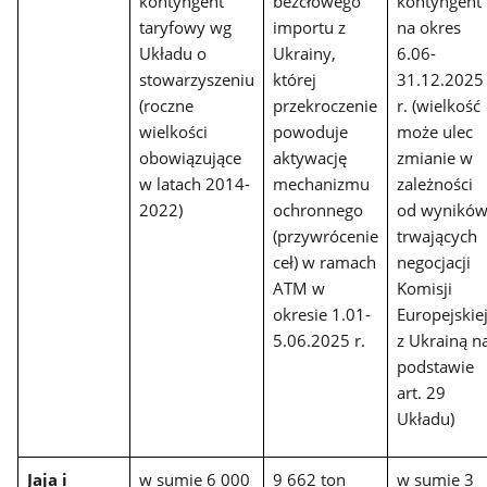
kontyngent
bezcłowego
kontyngent
taryfowy wg
importu z
na okres
Układu o
Ukrainy,
6.06-
stowarzyszeniu
której
31.12.2025
(roczne
przekroczenie
r. (wielkość
wielkości
powoduje
może ulec
obowiązujące
aktywację
zmianie w
w latach 2014-
mechanizmu
zależności
2022)
ochronnego
od wynikó
(przywrócenie
trwających
ceł) w ramach
negocjacji
ATM w
Komisji
okresie 1.01-
Europejskie
5.06.2025 r.
z Ukrainą n
podstawie
art. 29
Układu)
Jaja i
w sumie 6 000
9 662 ton
w sumie 3