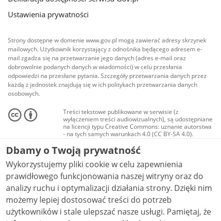
Ustawienia prywatności
Strony dostępne w domenie www.gov.pl mogą zawierać adresy skrzynek
mailowych. Użytkownik korzystający z odnośnika będącego adresem e-
mail zgadza się na przetwarzanie jego danych (adres e-mail oraz
dobrowolnie podanych danych w wiadomości) w celu przesłania
odpowiedzi na przesłane pytania. Szczegóły przetwarzania danych przez
każdą z jednostek znajdują się w ich politykach przetwarzania danych
osobowych.
Treści tekstowe publikowane w serwisie (z
wyłączeniem treści audiowizualnych), są udostępniane
na licencji typu Creative Commons: uznanie autorstwa
- na tych samych warunkach 4.0 (CC BY-SA 4.0).
Materiały audiowizualne, w tym zdjęcia, materiały
Dbamy o Twoją prywatność
audio i wideo, są udostępniane na licencji typu
Creative Commons: uznanie autorstwa użycie
Wykorzystujemy pliki cookie w celu zapewnienia
niekomercyjne - bez utworów zależnych 4.0 (CC BY-
NC-ND 4.0), o ile nie jest to stwierdzone inaczej.
prawidłowego funkcjonowania naszej witryny oraz do
analizy ruchu i optymalizacji działania strony. Dzięki nim
możemy lepiej dostosować treści do potrzeb
użytkowników i stale ulepszać nasze usługi. Pamiętaj, że