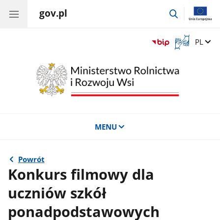
gov.pl
przejdź
do
wyszukiwar
Otwórz
Zmień 
PL
okno
z
tłumaczem
języka
migowego
MENU
Powrót
Konkurs filmowy dla
uczniów szkół
ponadpodstawowych