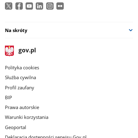
Na skróty
stopka
Strona
gov.pl
gov.pl
główna
gov.pl
Polityka cookies
Służba cywilna
Profil zaufany
BIP
Prawa autorskie
Warunki korzystania
Geoportal
Deklaracja dostępności serwisu Gov.pl