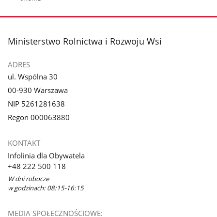
stopka
Ministerstwo Rolnictwa i Rozwoju Wsi
ADRES
ul. Wspólna 30
00-930 Warszawa
NIP 5261281638
Regon 000063880
KONTAKT
Infolinia dla Obywatela
+48 222 500 118
W dni robocze
w godzinach: 08:15-16:15
MEDIA SPOŁECZNOŚCIOWE: