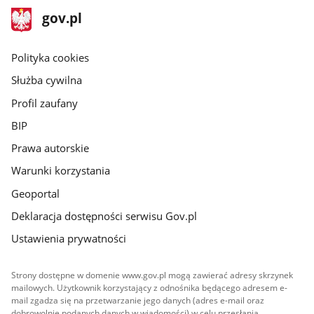
stopka
Strona
gov.pl
gov.pl
główna
gov.pl
Polityka cookies
Służba cywilna
Profil zaufany
BIP
Prawa autorskie
Warunki korzystania
Geoportal
Deklaracja dostępności serwisu Gov.pl
Ustawienia prywatności
Strony dostępne w domenie www.gov.pl mogą zawierać adresy skrzynek
mailowych. Użytkownik korzystający z odnośnika będącego adresem e-
mail zgadza się na przetwarzanie jego danych (adres e-mail oraz
dobrowolnie podanych danych w wiadomości) w celu przesłania