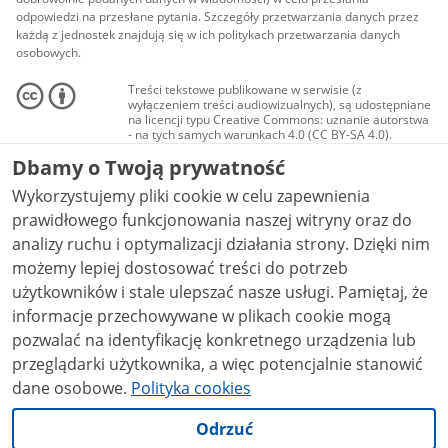
odpowiedzi na przesłane pytania. Szczegóły przetwarzania danych przez
każdą z jednostek znajdują się w ich politykach przetwarzania danych
osobowych.
Treści tekstowe publikowane w serwisie (z
wyłączeniem treści audiowizualnych), są udostępniane
na licencji typu Creative Commons: uznanie autorstwa
- na tych samych warunkach 4.0 (CC BY-SA 4.0).
Materiały audiowizualne, w tym zdjęcia, materiały
Dbamy o Twoją prywatność
audio i wideo, są udostępniane na licencji typu
Creative Commons: uznanie autorstwa użycie
Wykorzystujemy pliki cookie w celu zapewnienia
niekomercyjne - bez utworów zależnych 4.0 (CC BY-
NC-ND 4.0), o ile nie jest to stwierdzone inaczej.
prawidłowego funkcjonowania naszej witryny oraz do
analizy ruchu i optymalizacji działania strony. Dzięki nim
możemy lepiej dostosować treści do potrzeb
użytkowników i stale ulepszać nasze usługi. Pamiętaj, że
informacje przechowywane w plikach cookie mogą
pozwalać na identyfikację konkretnego urządzenia lub
przeglądarki użytkownika, a więc potencjalnie stanowić
dane osobowe.
Polityka cookies
Odrzuć