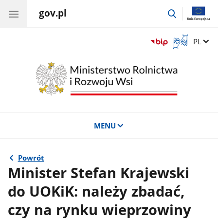
gov.pl
przejdź
do
wyszukiwar
Otwórz
Zmień 
PL
okno
z
tłumaczem
języka
migowego
MENU
Powrót
Minister Stefan Krajewski
do UOKiK: należy zbadać,
czy na rynku wieprzowiny