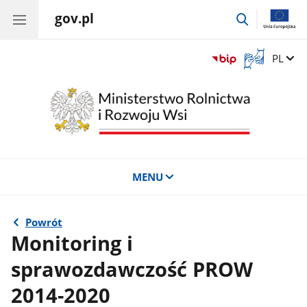
gov.pl
przejdź
do
wyszukiwar
Otwórz
Zmień 
PL
okno
z
tłumaczem
języka
migowego
MENU
Powrót
Monitoring i
sprawozdawczość PROW
2014-2020