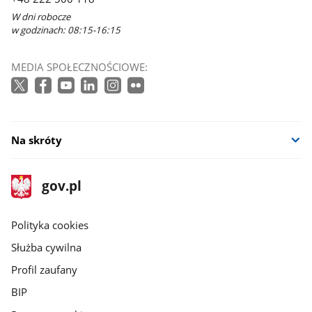
W dni robocze
w godzinach: 08:15-16:15
MEDIA SPOŁECZNOŚCIOWE:
Na skróty
stopka
Strona
gov.pl
gov.pl
główna
gov.pl
Polityka cookies
Służba cywilna
Profil zaufany
BIP