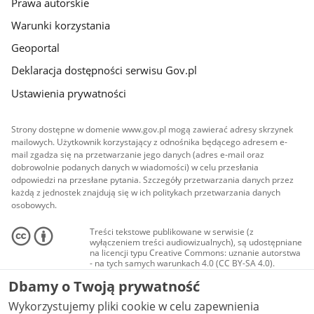
Prawa autorskie
Warunki korzystania
Geoportal
Deklaracja dostępności serwisu Gov.pl
Ustawienia prywatności
Strony dostępne w domenie www.gov.pl mogą zawierać adresy skrzynek
mailowych. Użytkownik korzystający z odnośnika będącego adresem e-
mail zgadza się na przetwarzanie jego danych (adres e-mail oraz
dobrowolnie podanych danych w wiadomości) w celu przesłania
odpowiedzi na przesłane pytania. Szczegóły przetwarzania danych przez
każdą z jednostek znajdują się w ich politykach przetwarzania danych
osobowych.
Treści tekstowe publikowane w serwisie (z
wyłączeniem treści audiowizualnych), są udostępniane
na licencji typu Creative Commons: uznanie autorstwa
- na tych samych warunkach 4.0 (CC BY-SA 4.0).
Materiały audiowizualne, w tym zdjęcia, materiały
Dbamy o Twoją prywatność
audio i wideo, są udostępniane na licencji typu
Creative Commons: uznanie autorstwa użycie
Wykorzystujemy pliki cookie w celu zapewnienia
niekomercyjne - bez utworów zależnych 4.0 (CC BY-