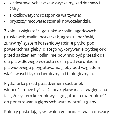
z rdestowatych: szczaw zwyczajny, kędzierzawy i
żółty;
z kozłkowatych: roszponka warzywna;
pryszczyrnicowate: szpinak nowozelandzki.
Z kolei u większości gatunków roślin jagodowych
(truskawek, malin, porzeczek, agrestu, borówki,
żurawiny) system korzeniowy rośnie płytko pod
powierzchnią gleby, dlatego wykonywanie płytkiej orki
przed sadzeniem roślin, nie powinno być przeszkodą
dla prawidłowego wzrostu roślin pod warunkiem
prawidłowego przygotowania gleby pod względem
właściwości fizyko-chemicznych i biologicznych.
Płytka orka przed posadzeniem sadzonek
winorośli
może być także praktykowana ze względu na
fakt, że system korzeniowy tego gatunku ma zdolność
do penetrowania głębszych warstw profilu gleby.
Rolnicy posiadający w swoich gospodarstwach obszary