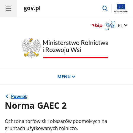
gov.pl
przejdź
do
wyszukiwar
Otwórz
Zmień 
PL
okno
z
tłumaczem
języka
migowego
MENU
Powrót
Norma GAEC 2
Ochrona torfowisk i obszarów podmokłych na
gruntach użytkowanych rolniczo.