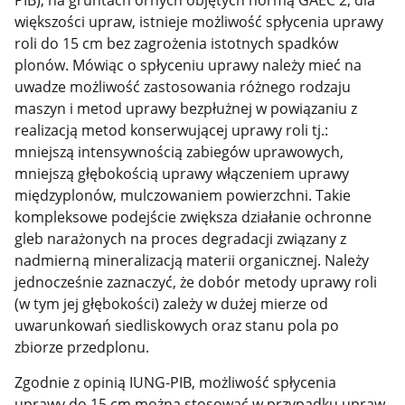
PIB), na gruntach ornych objętych normą GAEC 2, dla
większości upraw, istnieje możliwość spłycenia uprawy
roli do 15 cm bez zagrożenia istotnych spadków
plonów. Mówiąc o spłyceniu uprawy należy mieć na
uwadze możliwość zastosowania różnego rodzaju
maszyn i metod uprawy bezpłużnej w powiązaniu z
realizacją metod konserwującej uprawy roli tj.:
mniejszą intensywnością zabiegów uprawowych,
mniejszą głębokością uprawy włączeniem uprawy
międzyplonów, mulczowaniem powierzchni. Takie
kompleksowe podejście zwiększa działanie ochronne
gleb narażonych na proces degradacji związany z
nadmierną mineralizacją materii organicznej. Należy
jednocześnie zaznaczyć, że dobór metody uprawy roli
(w tym jej głębokości) zależy w dużej mierze od
uwarunkowań siedliskowych oraz stanu pola po
zbiorze przedplonu.
Zgodnie z opinią IUNG-PIB, możliwość spłycenia
uprawy do 15 cm można stosować w przypadku upraw