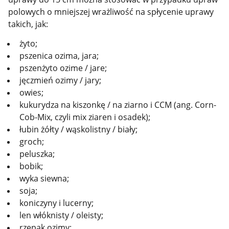
polowych o mniejszej wrażliwość na spłycenie uprawy
takich, jak:
żyto;
pszenica ozima, jara;
pszenżyto ozime / jare;
jęczmień ozimy / jary;
owies;
kukurydza na kiszonkę / na ziarno i CCM (ang. Corn-
Cob-Mix, czyli mix ziaren i osadek);
łubin żółty / wąskolistny / biały;
groch;
peluszka;
bobik;
wyka siewna;
soja;
koniczyny i lucerny;
len włóknisty / oleisty;
rzepak ozimy;