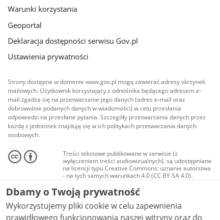
Warunki korzystania
Geoportal
Deklaracja dostępności serwisu Gov.pl
Ustawienia prywatności
Strony dostępne w domenie www.gov.pl mogą zawierać adresy skrzynek
mailowych. Użytkownik korzystający z odnośnika będącego adresem e-
mail zgadza się na przetwarzanie jego danych (adres e-mail oraz
dobrowolnie podanych danych w wiadomości) w celu przesłania
odpowiedzi na przesłane pytania. Szczegóły przetwarzania danych przez
każdą z jednostek znajdują się w ich politykach przetwarzania danych
osobowych.
Treści tekstowe publikowane w serwisie (z
wyłączeniem treści audiowizualnych), są udostępniane
na licencji typu Creative Commons: uznanie autorstwa
- na tych samych warunkach 4.0 (CC BY-SA 4.0).
Materiały audiowizualne, w tym zdjęcia, materiały
Dbamy o Twoją prywatność
audio i wideo, są udostępniane na licencji typu
Creative Commons: uznanie autorstwa użycie
Wykorzystujemy pliki cookie w celu zapewnienia
niekomercyjne - bez utworów zależnych 4.0 (CC BY-
NC-ND 4.0), o ile nie jest to stwierdzone inaczej.
prawidłowego funkcjonowania naszej witryny oraz do