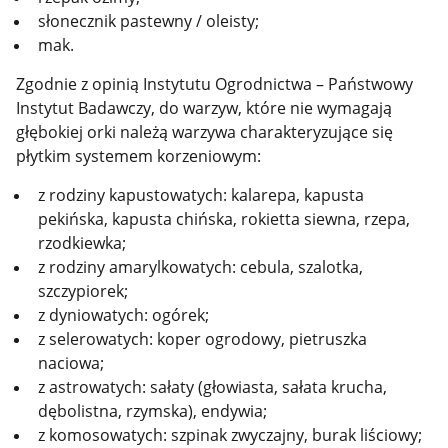
słonecznik pastewny / oleisty;
mak.
Zgodnie z opinią Instytutu Ogrodnictwa – Państwowy
Instytut Badawczy, do warzyw, które nie wymagają
głębokiej orki należą warzywa charakteryzujące się
płytkim systemem korzeniowym:
z rodziny kapustowatych: kalarepa, kapusta
pekińska, kapusta chińska, rokietta siewna, rzepa,
rzodkiewka;
z rodziny amarylkowatych: cebula, szalotka,
szczypiorek;
z dyniowatych: ogórek;
z selerowatych: koper ogrodowy, pietruszka
naciowa;
z astrowatych: sałaty (głowiasta, sałata krucha,
dębolistna, rzymska), endywia;
z komosowatych: szpinak zwyczajny, burak liściowy;