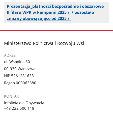
Prezentacja_płatności bezpośrednie i obszarowe
II filaru WPR w kampanii 2025 r.
/ pozostałe
zmiany obowiązujące od 2025 r.
stopka
Ministerstwo Rolnictwa i Rozwoju Wsi
ADRES
ul. Wspólna 30
00-930 Warszawa
NIP 5261281638
Regon 000063880
KONTAKT
Infolinia dla Obywatela
+48 222 500 118