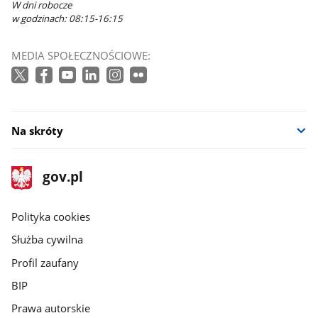
W dni robocze
w godzinach: 08:15-16:15
MEDIA SPOŁECZNOŚCIOWE:
Na skróty
stopka
Strona
gov.pl
gov.pl
główna
gov.pl
Polityka cookies
Służba cywilna
Profil zaufany
BIP
Prawa autorskie