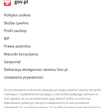
Strona
gov.pl
gov.pl
główna
gov.pl
Polityka cookies
Służba cywilna
Profil zaufany
BIP
Prawa autorskie
Warunki korzystania
Geoportal
Deklaracja dostępności serwisu Gov.pl
Ustawienia prywatności
Strony dostępne w domenie www.gov.pl mogą zawierać adresy skrzynek
mailowych. Użytkownik korzystający z odnośnika będącego adresem e-
mail zgadza się na przetwarzanie jego danych (adres e-mail oraz
dobrowolnie podanych danych w wiadomości) w celu przesłania
odpowiedzi na przesłane pytania. Szczegóły przetwarzania danych przez