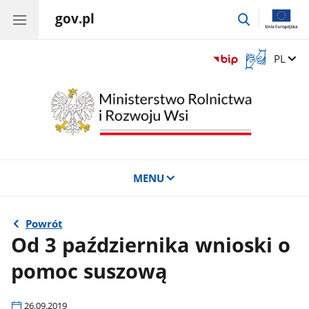
gov.pl
przejdź
do
wyszukiwar
Otwórz
Zmień 
PL
okno
z
tłumaczem
języka
migowego
MENU
Powrót
Od 3 października wnioski o
pomoc suszową
26.09.2019