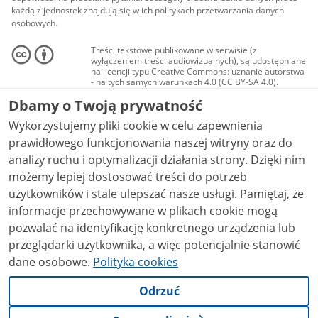
każdą z jednostek znajdują się w ich politykach przetwarzania danych
osobowych.
Treści tekstowe publikowane w serwisie (z
wyłączeniem treści audiowizualnych), są udostępniane
na licencji typu Creative Commons: uznanie autorstwa
- na tych samych warunkach 4.0 (CC BY-SA 4.0).
Materiały audiowizualne, w tym zdjęcia, materiały
Dbamy o Twoją prywatność
audio i wideo, są udostępniane na licencji typu
Creative Commons: uznanie autorstwa użycie
Wykorzystujemy pliki cookie w celu zapewnienia
niekomercyjne - bez utworów zależnych 4.0 (CC BY-
NC-ND 4.0), o ile nie jest to stwierdzone inaczej.
prawidłowego funkcjonowania naszej witryny oraz do
analizy ruchu i optymalizacji działania strony. Dzięki nim
możemy lepiej dostosować treści do potrzeb
użytkowników i stale ulepszać nasze usługi. Pamiętaj, że
informacje przechowywane w plikach cookie mogą
pozwalać na identyfikację konkretnego urządzenia lub
przeglądarki użytkownika, a więc potencjalnie stanowić
dane osobowe.
Polityka cookies
Odrzuć