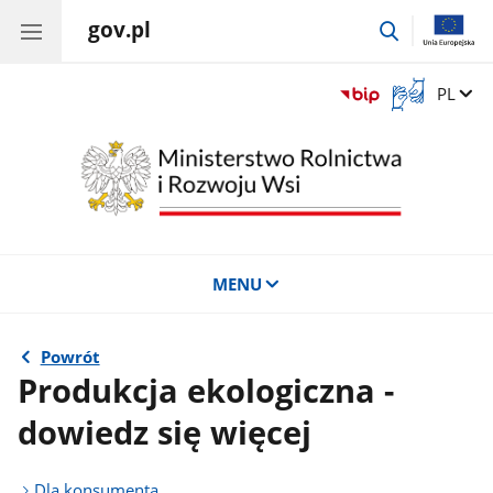
gov.pl
przejdź
do
wyszukiwar
Otwórz
Zmień 
PL
okno
z
tłumaczem
języka
migowego
MENU
Powrót
Produkcja ekologiczna -
dowiedz się więcej
Dla konsumenta