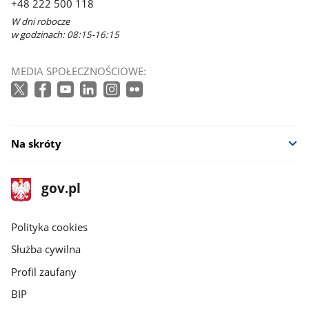
+48 222 500 118
W dni robocze
w godzinach: 08:15-16:15
MEDIA SPOŁECZNOŚCIOWE:
Na skróty
stopka
Strona
gov.pl
gov.pl
główna
gov.pl
Polityka cookies
Służba cywilna
Profil zaufany
BIP