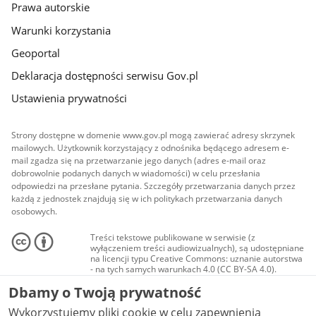
Prawa autorskie
Warunki korzystania
Geoportal
Deklaracja dostępności serwisu Gov.pl
Ustawienia prywatności
Strony dostępne w domenie www.gov.pl mogą zawierać adresy skrzynek
mailowych. Użytkownik korzystający z odnośnika będącego adresem e-
mail zgadza się na przetwarzanie jego danych (adres e-mail oraz
dobrowolnie podanych danych w wiadomości) w celu przesłania
odpowiedzi na przesłane pytania. Szczegóły przetwarzania danych przez
każdą z jednostek znajdują się w ich politykach przetwarzania danych
osobowych.
Treści tekstowe publikowane w serwisie (z
wyłączeniem treści audiowizualnych), są udostępniane
na licencji typu Creative Commons: uznanie autorstwa
- na tych samych warunkach 4.0 (CC BY-SA 4.0).
Materiały audiowizualne, w tym zdjęcia, materiały
Dbamy o Twoją prywatność
audio i wideo, są udostępniane na licencji typu
Creative Commons: uznanie autorstwa użycie
Wykorzystujemy pliki cookie w celu zapewnienia
niekomercyjne - bez utworów zależnych 4.0 (CC BY-