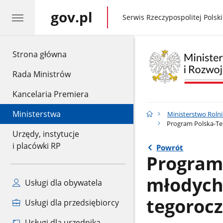
gov.pl
gov.pl
Serwis Rzeczypospolitej Polski
gov.pl
Strona główna
Rada Ministrów
Kancelaria Premiera
Ministerstwa
Ministerstwo Rolni
Program Polska-Tek
Urzędy, instytucje
i placówki RP
Powrót
Program 
młodych 
Usługi dla obywatela
tegorocz
Usługi dla przedsiębiorcy
Usługi dla urzędnika