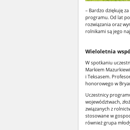
– Bardzo dziękuję za
programu. Od lat p
rozwiązania oraz wy
rolnikami są jego n
Wieloletnia wspó
W spotkaniu uczestni
Markiem Mazurkiewic
i Teksasem. Profesor
honorowego w Bryan
Uczestnicy programu
województwach, złoż
związanych z rolnic
stosowane w gospod
również grupa młody