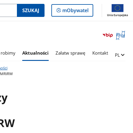
Logowanie
SZUKAJ
mObywatel
do
panelu
Otwórz
okno
z
tłumac
 robimy
Aktualności
Załatw sprawę
Kontakt
Zmień ję
PL
języka
migowe
ości
li MRiRW
zy
iRW