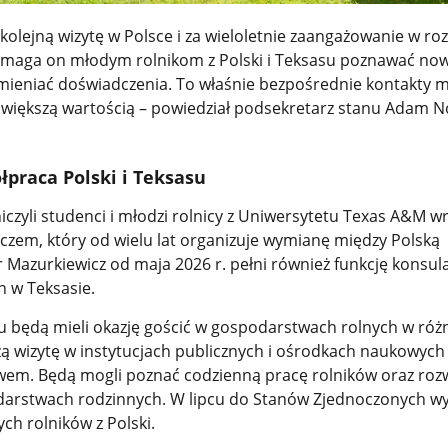
 kolejną wizytę w Polsce i za wieloletnie zaangażowanie w ro
omaga on młodym rolnikom z Polski i Teksasu poznawać no
mieniać doświadczenia. To właśnie bezpośrednie kontakty 
ajwiększą wartością – powiedział podsekretarz stanu Adam 
łpraca Polski i Teksasu
czyli studenci i młodzi rolnicy z Uniwersytetu Texas A&M wr
zem, który od wielu lat organizuje wymianę między Polską
 Mazurkiewicz od maja 2026 r. pełni również funkcję konsul
 w Teksasie.
 będą mieli okazję gościć w gospodarstwach rolnych w róż
ą wizytę w instytucjach publicznych i ośrodkach naukowych
twem. Będą mogli poznać codzienną pracę rolników oraz roz
arstwach rodzinnych. W lipcu do Stanów Zjednoczonych wy
ch rolników z Polski.