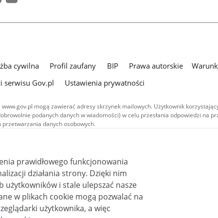
użba cywilna
Profil zaufany
BIP
Prawa autorskie
Warunki
i serwisu Gov.pl
Ustawienia prywatności
 www.gov.pl mogą zawierać adresy skrzynek mailowych. Użytkownik korzystający
dobrowolnie podanych danych w wiadomości) w celu przesłania odpowiedzi na prz
ach przetwarzania danych osobowych.
we publikowane w serwisie (z wyłączeniem treści audiowizualnych), są
 na licencji typu Creative Commons: uznanie autorstwa - na tych samych
 (CC BY-SA 4.0). Materiały audiowizualne, w tym zdjęcia, materiały audio i wideo
ienia prawidłowego funkcjonowania
ane na licencji typu Creative Commons: uznanie autorstwa użycie niekomercyjne 
ależnych 4.0 (CC BY-NC-ND 4.0), o ile nie jest to stwierdzone inaczej.
i działania strony. Dzięki nim
 użytkowników i stale ulepszać nasze
zeglądarki użytkownika, a więc