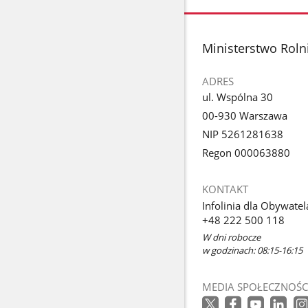
zdjęcia
zdjęcie
1
z
stopka
Ministerstwo Roln
galerii.
ADRES
ul. Wspólna 30
00-930 Warszawa
NIP 5261281638
Regon 000063880
KONTAKT
Infolinia dla Obywatel
+48 222 500 118
W dni robocze
w godzinach: 08:15-16:15
MEDIA SPOŁECZNOŚC