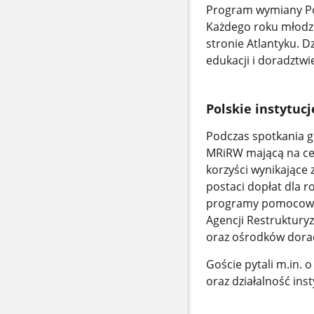
Program wymiany Pol
Każdego roku młodzi
stronie Atlantyku. 
edukacji i doradztwi
Polskie instytuc
Podczas spotkania g
MRiRW mającą na celu
korzyści wynikające 
postaci dopłat dla r
programy pomocowe 
Agencji Restruktury
oraz ośrodków dorad
Goście pytali m.in. 
oraz działalność in