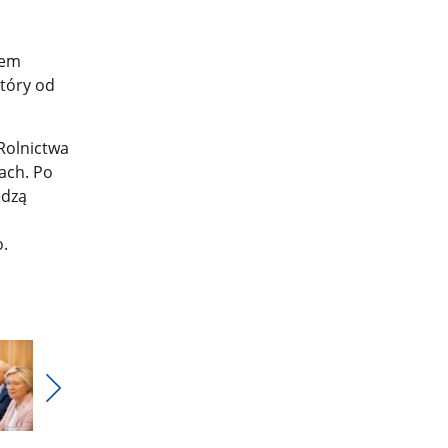
iem
który od
Rolnictwa
ach. Po
edzą
.
Pokaż
nestępne