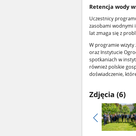
Retencja wody w
Uczestnicy programu
zasobami wodnymi i 
lat zmaga się z pr
W programie wizyty 
oraz Instytucie Ogr
spotkaniach w insty
również polskie gos
doświadczenie, któr
Zdjęcia (6)
Pokaż
poprzednie
Pokaż