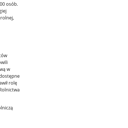
400 osób.
iej
rolnej,
rtów
wili
ową w
e dostępne
wił rolę
Rolnictwa
lniczą