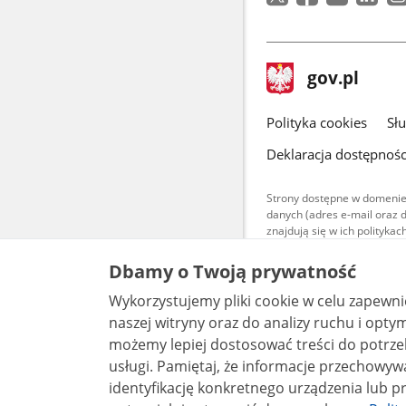
stopka
Strona
gov.pl
gov.pl
główna
gov.pl
Polityka cookies
Sł
Deklaracja dostępnośc
Strony dostępne w domenie
danych (adres e-mail oraz 
znajdują się w ich polityk
Treści teksto
Dbamy o Twoją prywatność
udostępniane
warunkach 4.0
Wykorzystujemy pliki cookie w celu zapewn
są udostępni
bez utworów z
naszej witryny oraz do analizy ruchu i optymalizacj
możemy lepiej dostosować treści do potrzeb
usługi. Pamiętaj, że informacje przechowywane w plikach cookie mogą pozwalać na
identyfikację konkretnego urządzenia lub pr