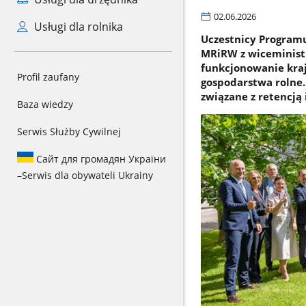
02.06.2026
Usługi dla rolnika
Uczestnicy Programu
MRiRW z wiceminist
funkcjonowanie kraj
Profil zaufany
gospodarstwa rolne.
związane z retencją
Baza wiedzy
Serwis Służby Cywilnej
Сайт для громадян України
–
Serwis dla obywateli Ukrainy