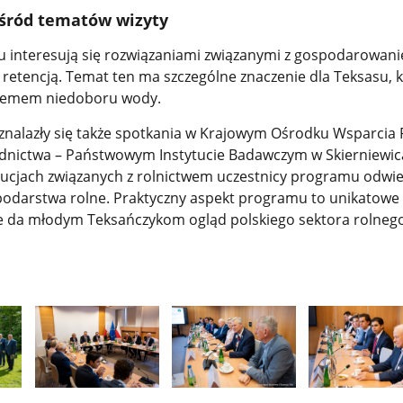
śród tematów wizyty
 interesują się rozwiązaniami związanymi z gospodarowan
retencją. Temat ten ma szczególne znaczenie dla Teksasu, 
oblemem niedoboru wody.
znalazły się także spotkania w Krajowym Ośrodku Wsparcia 
odnictwa – Państwowym Instytucie Badawczym w Skierniewic
tucjach związanych z rolnictwem uczestnicy programu odwi
podarstwa rolne. Praktyczny aspekt programu to unikatowe
e da młodym Teksańczykom ogląd polskiego sektora rolnego
Pokaż
Pokaż
Pokaż