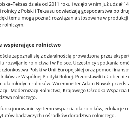
ska–Teksas działa od 2011 roku i wzięło w nim już udział 1
 rolnicy z Polski i Teksasu odwiedzają gospodarstwa po drug
Dzięki temu mogą poznać rozwiązania stosowane w produkcji 
e rolniczym.
je wspierające rolnictwo
oście zapoznali się z działalnością prowadzoną przez ekspe
 rozwijanie rolnictwa i w Polsce. Uczestnicy spotkania omó
z członkostwa Polski w Unii Europejskiej oraz pomoc finans
olników ze Wspólnej Polityki Rolnej. Przedstawili też obecni
dla młodych rolników. Wiceminister Adam Nowak przedsta
zacji i Modernizacji Rolnictwa, Krajowego Ośrodka Wsparcia 
ztwa rolniczego.
o funkcjonowanie systemu wsparcia dla rolników, edukację ro
stytutów badawczych i ośrodków doradztwa rolniczego.