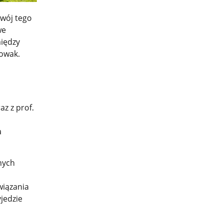
zwój tego
we
między
Nowak.
az z prof.
a
nych
wiązania
jedzie