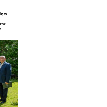
ię w
raz
a