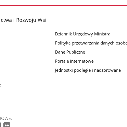
zdjęcie
zdjęcie
zdjęcie
2
3
4
z
z
z
ictwa i Rozwoju Wsi
galerii.
galerii.
galerii.
Dziennik Urzędowy Ministra
Polityka przetwarzania danych oso
Dane Publiczne
Portale internetowe
Jednostki podległe i nadzorowane
a
IOWE: