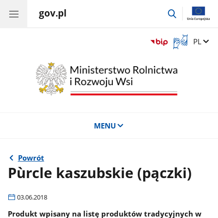
gov.pl
przejdź
do
wyszukiwar
Otwórz
Zmień 
PL
okno
z
tłumaczem
języka
migowego
MENU
Powrót
Pùrcle kaszubskie (pączki)
03.06.2018
Produkt wpisany na listę produktów tradycyjnych w