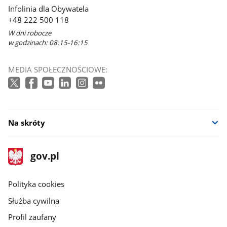
Infolinia dla Obywatela
+48 222 500 118
W dni robocze
w godzinach: 08:15-16:15
MEDIA SPOŁECZNOŚCIOWE:
Na skróty
stopka
Strona
gov.pl
gov.pl
główna
gov.pl
Polityka cookies
Służba cywilna
Profil zaufany