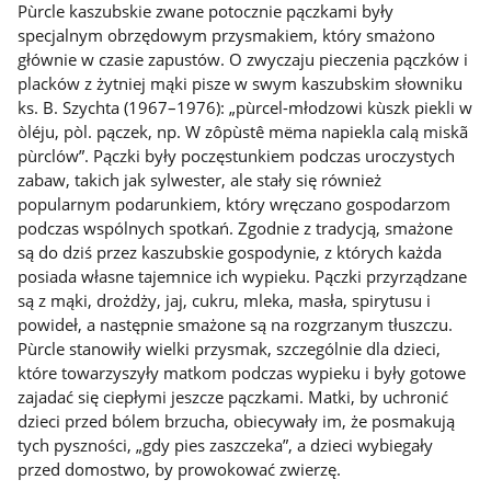
Pùrcle kaszubskie zwane potocznie pączkami były
specjalnym obrzędowym przysmakiem, który smażono
głównie w czasie zapustów. O zwyczaju pieczenia pączków i
placków z żytniej mąki pisze w swym kaszubskim słowniku
ks. B. Szychta (1967–1976): „pùrcel-młodzowi kùszk piekli w
òléju, pòl. pączek, np. W zôpùstê mëma napiekla calą miskã
pùrclów”. Pączki były poczęstunkiem podczas uroczystych
zabaw, takich jak sylwester, ale stały się również
popularnym podarunkiem, który wręczano gospodarzom
podczas wspólnych spotkań. Zgodnie z tradycją, smażone
są do dziś przez kaszubskie gospodynie, z których każda
posiada własne tajemnice ich wypieku. Pączki przyrządzane
są z mąki, drożdży, jaj, cukru, mleka, masła, spirytusu i
powideł, a następnie smażone są na rozgrzanym tłuszczu.
Pùrcle stanowiły wielki przysmak, szczególnie dla dzieci,
które towarzyszyły matkom podczas wypieku i były gotowe
zajadać się ciepłymi jeszcze pączkami. Matki, by uchronić
dzieci przed bólem brzucha, obiecywały im, że posmakują
tych pyszności, „gdy pies zaszczeka”, a dzieci wybiegały
przed domostwo, by prowokować zwierzę.