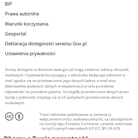
BIP
Prawa autorskie
Warunki korzystania
Geoportal
Deklaracja dostępności serwisu Gov.pl
Ustawienia prywatności
Strony dostępne w domenie www.gov.pl mogą zawierać adresy skrzynek
mailowych. Użytkownik korzystający z odnośnika będącego adresem e-
mail zgadza się na przetwarzanie jego danych (adres e-mail oraz
dobrowolnie podanych danych w wiadomości) w celu przesłania
odpowiedzi na przesłane pytania. Szczegóły przetwarzania danych przez
każdą z jednostek znajdują się w ich politykach przetwarzania danych
osobowych.
Treści tekstowe publikowane w serwisie (z
wyłączeniem treści audiowizualnych), są udostępniane
na licencji typu Creative Commons: uznanie autorstwa
- na tych samych warunkach 4.0 (CC BY-SA 4.0).
Materiały audiowizualne, w tym zdjęcia, materiały
audio i wideo, są udostępniane na licencji typu