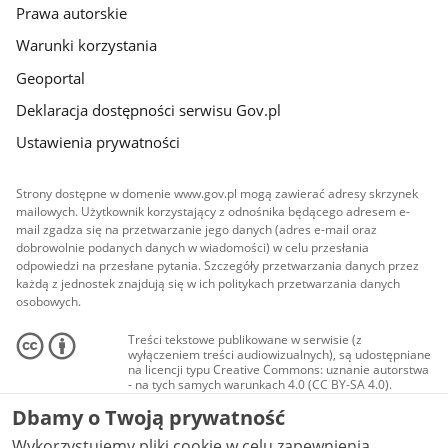
Prawa autorskie
Warunki korzystania
Geoportal
Deklaracja dostępności serwisu Gov.pl
Ustawienia prywatności
Strony dostępne w domenie www.gov.pl mogą zawierać adresy skrzynek
mailowych. Użytkownik korzystający z odnośnika będącego adresem e-
mail zgadza się na przetwarzanie jego danych (adres e-mail oraz
dobrowolnie podanych danych w wiadomości) w celu przesłania
odpowiedzi na przesłane pytania. Szczegóły przetwarzania danych przez
każdą z jednostek znajdują się w ich politykach przetwarzania danych
osobowych.
Treści tekstowe publikowane w serwisie (z
wyłączeniem treści audiowizualnych), są udostępniane
na licencji typu Creative Commons: uznanie autorstwa
- na tych samych warunkach 4.0 (CC BY-SA 4.0).
Materiały audiowizualne, w tym zdjęcia, materiały
Dbamy o Twoją prywatność
audio i wideo, są udostępniane na licencji typu
Creative Commons: uznanie autorstwa użycie
Wykorzystujemy pliki cookie w celu zapewnienia
niekomercyjne - bez utworów zależnych 4.0 (CC BY-