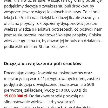
wieś” trafił w dziesiątkę. Widząc ten ogromny potencjał,
podjęliśmy decyzję o zwiększeniu puli środków, by
wesprzeć jeszcze więcej lokalnych inicjatyw. To cenna
lekcja także dla nas. Dzięki tak dużej liczbie złożonych
ofert, na przyszły rok będziemy dysponować jeszcze
większą wiedzą o Państwa potrzebach, co pozwoli nam
jeszcze skuteczniej realizować kolejne projekty. Polska
wieś zasługuje na to, by dawać jej impuls do działania –
podkreślił minister Stefan Krajewski.
Decyzja o zwiększeniu puli środków
Doceniając zaangażowanie wnioskodawców oraz
merytoryczną wartość przygotowanych ofert, została
podjęta decyzja o zwiększeniu finansowania o 50%
pierwotnej zakładanej kwoty z 10 000 000 zł do
15 000 000 zł
. Dodatkowe środki pozwolą na
sfinansowanie większej liczby wydarzeń
przyczyniających się m.in. do ochrony dziedzictwa