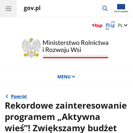
gov.pl
przejdź
do
wyszukiwar
Otwórz
Zmień 
PL
okno
z
tłumaczem
języka
migowego
MENU
Powrót
Rekordowe zainteresowanie
programem „Aktywna
wieś”! Zwiększamy budżet