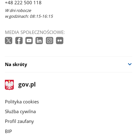
+48 222 500 118
W dni robocze
w godzinach: 08:15-16:15
MEDIA SPOŁECZNOŚCIOWE:
Na skróty
stopka
Strona
gov.pl
gov.pl
główna
gov.pl
Polityka cookies
Służba cywilna
Profil zaufany
BIP