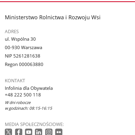
zdjęcie
zdjęcie
3
4
z
z
stopka
Ministerstwo Rolnictwa i Rozwoju Wsi
galerii.
galerii.
ADRES
ul. Wspólna 30
00-930 Warszawa
NIP 5261281638
Regon 000063880
KONTAKT
Infolinia dla Obywatela
+48 222 500 118
W dni robocze
w godzinach: 08:15-16:15
MEDIA SPOŁECZNOŚCIOWE: