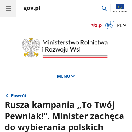
gov.pl
przejdź
do
wyszukiwar
Otwórz
Zmień 
PL
okno
z
tłumaczem
języka
migowego
MENU
Powrót
Rusza kampania „To Twój
Pewniak!”. Minister zachęca
do wybierania polskich