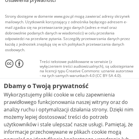
Ustawienia prywatności
Strony dostępne w domenie www.gov.pl mogą zawierać adresy skrzynek
mailowych. Użytkownik korzystający z odnośnika będącego adresem e-
mail zgadza się na przetwarzanie jego danych (adres e-mail oraz
dobrowolnie podanych danych w wiadomości) w celu przesłania
odpowiedzi na przesłane pytania. Szczegóły przetwarzania danych przez
każdą z jednostek znajdują się w ich politykach przetwarzania danych
osobowych.
Treści tekstowe publikowane w serwisie (z
wyłączeniem treści audiowizualnych), są udostępniane
na licencji typu Creative Commons: uznanie autorstwa
- na tych samych warunkach 4.0 (CC BY-SA 4.0).
Materiały audiowizualne, w tym zdjęcia, materiały
Dbamy o Twoją prywatność
audio i wideo, są udostępniane na licencji typu
Creative Commons: uznanie autorstwa użycie
Wykorzystujemy pliki cookie w celu zapewnienia
niekomercyjne - bez utworów zależnych 4.0 (CC BY-
NC-ND 4.0), o ile nie jest to stwierdzone inaczej.
prawidłowego funkcjonowania naszej witryny oraz do
analizy ruchu i optymalizacji działania strony. Dzięki nim
możemy lepiej dostosować treści do potrzeb
użytkowników i stale ulepszać nasze usługi. Pamiętaj, że
informacje przechowywane w plikach cookie mogą