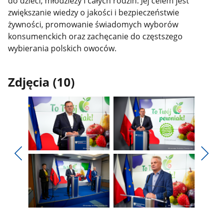
do dzieci, młodzieży i całych rodzin. Jej celem jest
zwiększanie wiedzy o jakości i bezpieczeństwie
żywności, promowanie świadomych wyborów
konsumenckich oraz zachęcanie do częstszego
wybierania polskich owoców.
Zdjęcia (10)
Pokaż
Pokaż
zdjęcie
zdjęcie
Pokaż
Poka
1
2
poprzednie
nest
z
z
zdjęcia
zdjęc
galerii.
galerii.
Pokaż
Pokaż