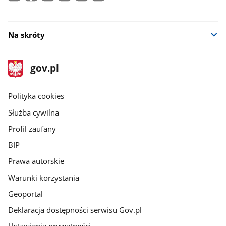
Na skróty
stopka
Strona
gov.pl
gov.pl
główna
gov.pl
Polityka cookies
Służba cywilna
Profil zaufany
BIP
Prawa autorskie
Warunki korzystania
Geoportal
Deklaracja dostępności serwisu Gov.pl