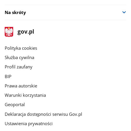
Na skróty
stopka
Strona
gov.pl
gov.pl
główna
gov.pl
Polityka cookies
Służba cywilna
Profil zaufany
BIP
Prawa autorskie
Warunki korzystania
Geoportal
Deklaracja dostępności serwisu Gov.pl
Ustawienia prywatności