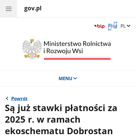
gov.pl
Otwórz
Zmień 
PL
okno
z
tłumaczem
języka
migowego
MENU
Powrót
Są już stawki płatności za
2025 r. w ramach
ekoschematu Dobrostan